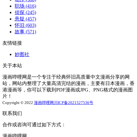
职场
(416)
侦探
(245)
悬疑
(457)
怀旧
(603)
故事
(571)
友情链接
妙图社
关于本站
漫画哔哩网是一个专注于经典怀旧高质量中文漫画分享的网
站，网站内整理了大量高清完结的漫画，主要有日本漫画，香
港漫画等，你可以下载到PDF漫画或JPG、PNG格式的漫画图
片！
Copyright © 2022
漫画哔哩网
川ICP备2021527536号
联系我们
合作或咨询可通过如下方式：
漫画哔哩网