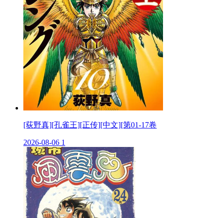
[荻野真][孔雀王][正传][中文][第01-17卷
2026-08-06
1