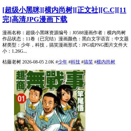
[超级小黑咪][横内尚树][正文社][C.C][11
完]高清JPG漫画下载
漫画名称：超级小黑咪资源编号：J0588漫画作者：横内尚树
作品状态：11卷（已完结）漫画颜色：黑白文字语言：中文题
材类型：少年，科技，搞笑漫画形式：JPG或PNG图片文件大
小：1.26G...
枯藤老树
2026-08-05
2.0K
#
少年
#
科技
#
搞笑
#
横内尚树