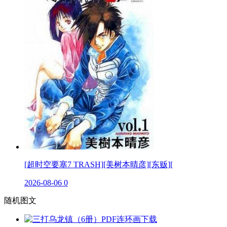
[超时空要塞7 TRASH][美树本晴彦][东贩][
2026-08-06
0
随机图文