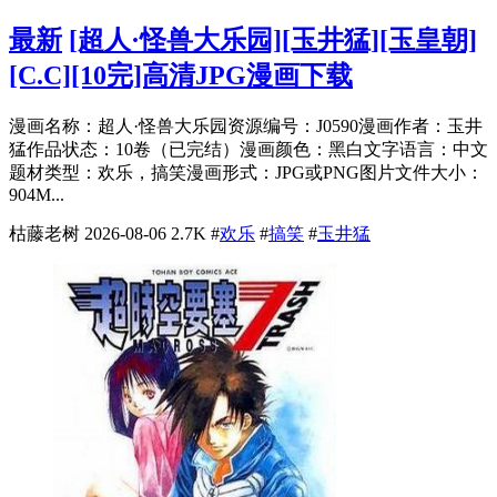
最新
[超人·怪兽大乐园][玉井猛][玉皇朝]
[C.C][10完]高清JPG漫画下载
漫画名称：超人·怪兽大乐园资源编号：J0590漫画作者：玉井
猛作品状态：10卷（已完结）漫画颜色：黑白文字语言：中文
题材类型：欢乐，搞笑漫画形式：JPG或PNG图片文件大小：
904M...
枯藤老树
2026-08-06
2.7K
#
欢乐
#
搞笑
#
玉井猛