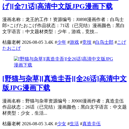
げ][全71话]高清中文版JPG漫画下载
漫画名称：龙王的工作！资源编号：J0898漫画作者：白鸟士
郎×こげたおこげ作品状态：71话（已完结）漫画颜色：黑白
文字语言：中文题材类型：少年，游戏，竞技...
枯藤老树
2026-08-05
3.4K
#
少年
#
游戏
#
竞技
#
白鸟士郎
#
こげ
たおこげ
[野猫与杂草][真造圭吾][全26话]高清中文
版JPG漫画下载
漫画名称：野猫与杂草资源编号：J0900漫画作者：真造圭伍
作品状态：26话（已完结）漫画颜色：黑白文字语言：中文题
材类型：少女，生活...
枯藤老树
2026-08-05
3.4K
#
少女
#
生活
#
真造圭伍