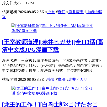
片文件大小：959M...
枯藤老树
2026-08-05
2.5K
#
少女
#
奇幻
#
筒井康隆
#
山崎纱椰
香
[王室教师海涅][赤井ヒガサ][全113话]高
清中文版JPG漫画下载
漫画名称：王室教师海涅资源编号：J0899漫画作者：赤井ヒ
ガサ作品状态：113话（已完结）漫画颜色：黑白文字语言：
中文题材类型：搞笑，魔法漫画形式：JPG或PNG图片...
枯藤老树
2026-08-05
3.3K
#
搞笑
#
魔法
#
赤井ヒガサ
[龙王的工作！][白鸟士郎×こげたおこ