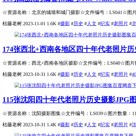
☆资源名称：北京的城墙和城门摄影☆文件编号：LS041☆图片数量
枯藤老树
2023-11-01
1.6K
#
摄影
#
历史
#
人文
#
纪实
#
老照片
#
174张西北+西南各地区四十年代老照片
☆资源名称：西北+西南各地区摄影☆文件编号：LS040☆图片数量
枯藤老树
2023-10-31
1.6K
#
摄影
#
历史
#
人文
#
纪实
#
老照片
#
4
115张沈阳四十年代老照片历史摄影JPG
☆资源名称：沈阳摄影图集☆文件编号：LS039☆图片数量：115P
枯藤老树
2023-10-31
1.4K
#
摄影
#
历史
#
人文
#
纪实
#
老照片
#