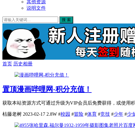
其他资源
说明文件
搜 索
首页
历史相册
置顶
漫画哔哩网-积分充值！
获取本站资源方式可通过升级为VIP会员后免费获得，或使用积
枯藤老树
2023-02-17
2.8W
#
校园
#
冒险
#
体育
#
竞技
#
少年
#
少