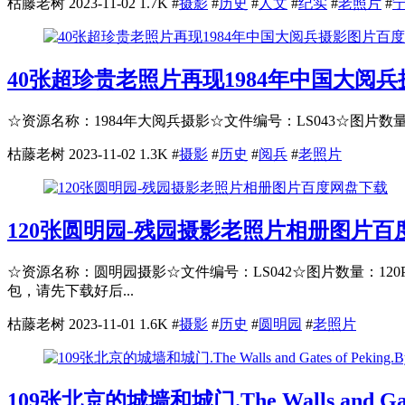
枯藤老树
2023-11-02
1.7K
#
摄影
#
历史
#
人文
#
纪实
#
老照片
#
40张超珍贵老照片再现1984年中国大阅
☆资源名称：1984年大阅兵摄影☆文件编号：LS043☆图片数量：
枯藤老树
2023-11-02
1.3K
#
摄影
#
历史
#
阅兵
#
老照片
120张圆明园-残园摄影老照片相册图片百
☆资源名称：圆明园摄影☆文件编号：LS042☆图片数量：12
包，请先下载好后...
枯藤老树
2023-11-01
1.6K
#
摄影
#
历史
#
圆明园
#
老照片
109张北京的城墙和城门.The Walls and Gates