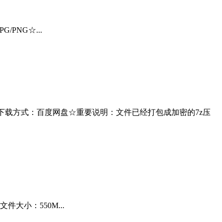
PNG☆...
M☆下载方式：百度网盘☆重要说明：文件已经打包成加密的7z压
大小：550M...