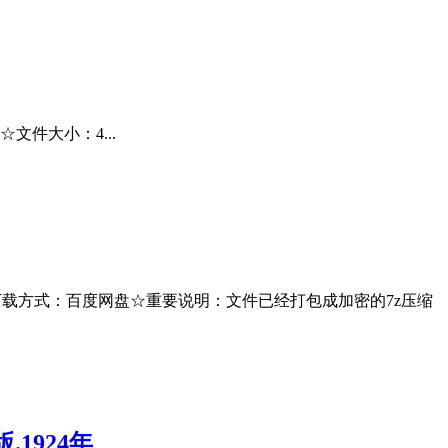
文件大小：4...
M☆下载方式：百度网盘☆重要说明：文件已经打包成加密的7z压缩
版.1924年