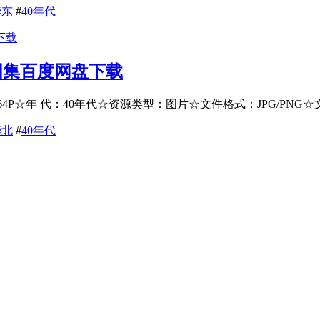
华东
#
40年代
图集百度网盘下载
P☆年 代：40年代☆资源类型：图片☆文件格式：JPG/PNG☆文件
华北
#
40年代