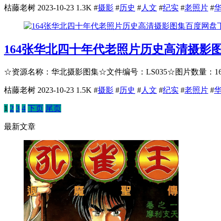
枯藤老树
2023-10-23
1.3K
#
摄影
#
历史
#
人文
#
纪实
#
老照片
#
164张华北四十年代老照片历史高清摄影
☆资源名称：华北摄影图集☆文件编号：LS035☆图片数量：164
枯藤老树
2023-10-23
1.5K
#
摄影
#
历史
#
人文
#
纪实
#
老照片
#
1
2
3
4
下页
尾页
最新文章