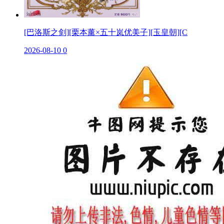
[巴洛斯之剑][栗本薰×五十岚优美子][玉皇朝][C
2026-08-10
0