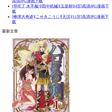
高清JPG漫画下载
[拜托了,水手服!][田中机械][玉皇朝][4完]高清JPG漫画下
载
[棒球大奇迹][こせきこうじ][大汉][11完]高清JPG漫画下
载
最新文章