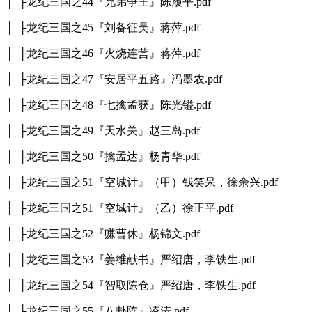
│ ├龙纪三国之44『兄弟争王』陈履平.pdf
│ ├龙纪三国之45『刘备征吴』蒋萍.pdf
│ ├龙纪三国之46『火烧连营』蒋萍.pdf
│ ├龙纪三国之47『安居平五路』冯墨农.pdf
│ ├龙纪三国之48『七擒孟获』陈光镒.pdf
│ ├龙纪三国之49『天水关』赵三岛.pdf
│ ├龙纪三国之50『擒孟达』杨青华.pdf
│ ├龙纪三国之51『空城计』（甲）钱笑呆，徐余兴.pdf
│ ├龙纪三国之51『空城计』（乙）徐正平.pdf
│ ├龙纪三国之52『赚曹休』杨锦文.pdf
│ ├龙纪三国之53『姜维献书』严绍唐，李铁生.pdf
│ ├龙纪三国之54『智取陈仓』严绍唐，李铁生.pdf
│ ├龙纪三国之55『八卦阵』凌涛.pdf