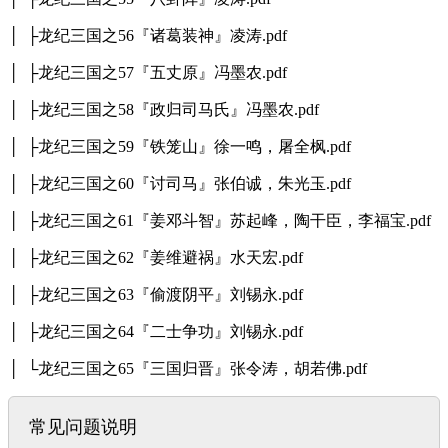
│ ├龙纪三国之56『诸葛装神』凌涛.pdf
│ ├龙纪三国之57『五丈原』冯墨农.pdf
│ ├龙纪三国之58『政归司马氏』冯墨农.pdf
│ ├龙纪三国之59『铁笼山』徐一鸣，屠全枫.pdf
│ ├龙纪三国之60『讨司马』张伯诚，朱光玉.pdf
│ ├龙纪三国之61『姜邓斗智』苏起峰，陶干臣，李福宝.pdf
│ ├龙纪三国之62『姜维避祸』水天宏.pdf
│ ├龙纪三国之63『偷渡阴平』刘锡永.pdf
│ ├龙纪三国之64『二士争功』刘锡永.pdf
│ └龙纪三国之65『三国归晋』张令涛，胡若佛.pdf
常见问题说明