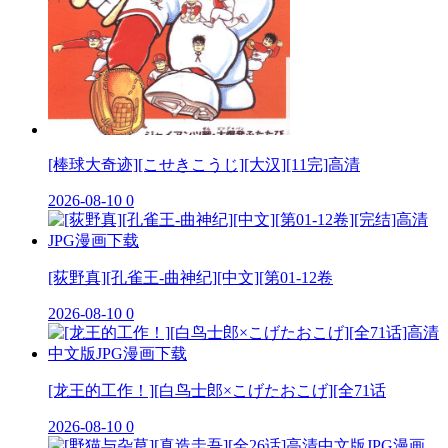
[棒球大奇迹][こせきこうじ][大汉][11完]高清
2026-08-10
0
[荻野真][孔雀王-曲神纪][中文][第01-12卷
2026-08-10
0
[龙王的工作！][白鸟士郎×こげたおこげ][全71话
2026-08-10
0