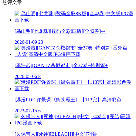
热评文章
[鸟山明][七龙珠][数码全彩8K版][全42卷]中
2026-01-09
23
[奥浩哉][GANTZ杀戮都市][全37卷+特别篇+
2026-05-06
8
[港漫PDF]许景琛《街头霸王》【113完】高清彩色
2023-07-15
6
[久保带人][死神][BLEACH][中文][74卷