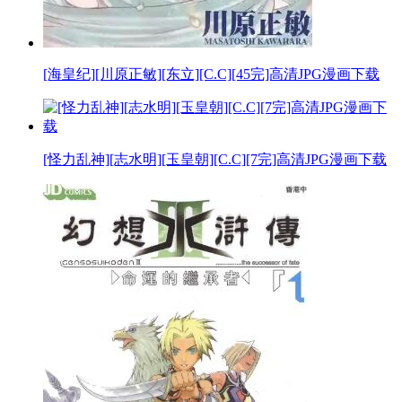
[海皇纪][川原正敏][东立][C.C][45完]高清JPG漫画下载
[怪力乱神][志水明][玉皇朝][C.C][7完]高清JPG漫画下载