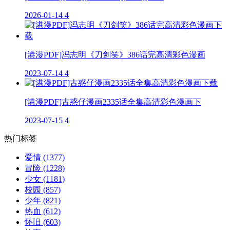
2026-01-14
4
[港漫PDF]冯志明《刀剑笑》386话完高清彩色漫画
2023-07-14
4
[港漫PDF]古惑仔漫画2335话全集高清彩色漫画下
2023-07-15
4
热门标签
爱情
(1377)
冒险
(1228)
少女
(1181)
校园
(857)
少年
(821)
热血
(612)
怀旧
(603)