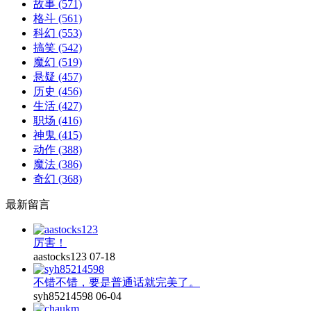
故事
(571)
格斗
(561)
科幻
(553)
搞笑
(542)
魔幻
(519)
悬疑
(457)
历史
(456)
生活
(427)
职场
(416)
神鬼
(415)
动作
(388)
魔法
(386)
奇幻
(368)
最新留言
厉害！
aastocks123
07-18
不错不错，要是普通话就完美了。
syh85214598
06-04