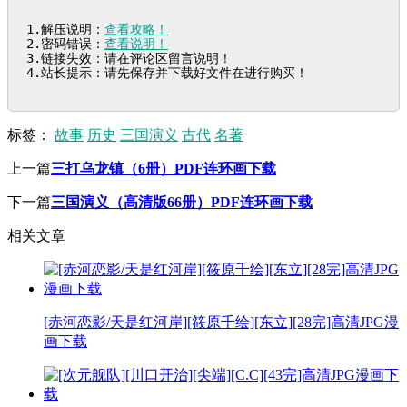
1.解压说明：
查看攻略！
2.密码错误：
查看说明！
3.链接失效：请在评论区留言说明！

4.站长提示：请先保存并下载好文件在进行购买！
标签：
故事
历史
三国演义
古代
名著
上一篇
三打乌龙镇（6册）PDF连环画下载
下一篇
三国演义（高清版66册）PDF连环画下载
相关文章
[赤河恋影/天是红河岸][筱原千绘][东立][28完]高清JPG漫
画下载