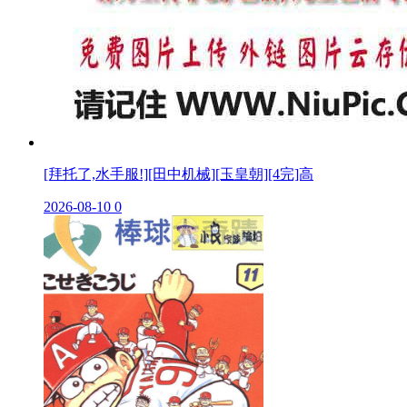
[拜托了,水手服!][田中机械][玉皇朝][4完]高
2026-08-10
0