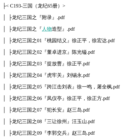
├< C193-三国（龙纪65册）>
│ ├龙纪三国之『附录』.pdf
│ ├龙纪三国之『
人物
造型』.pdf
│ ├龙纪三国之01『桃园结义』徐正平，徐宏达.pdf
│ ├龙纪三国之02『董卓进京』陈光镒.pdf
│ ├龙纪三国之03『捉放曹』徐正平.pdf
│ ├龙纪三国之04『虎牢关』刘锡永.pdf
│ ├龙纪三国之05『跨江击刘表』徐一鸣，屠全枫.pdf
│ ├龙纪三国之06『凤仪亭』徐正平，徐正方.pdf
│ ├龙纪三国之07『犯长安』赵三岛.pdf
│ ├龙纪三国之08『三让徐州』汪玉山.pdf
│ ├龙纪三国之09『李郭交兵』赵三岛.pdf