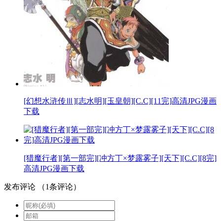
[幻想水浒传Ⅲ][志水明][玉皇朝][C.C][11完]高清JPG漫画
下载
[猎魔行者][第一部完][冲方丁×梦露雾子][天下][C.C][8完]
高清JPG漫画下载
发布评论
（
1
条评论）