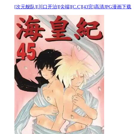
[次元舰队][川口开治][尖端][C.C][43完]高清JPG漫画下载