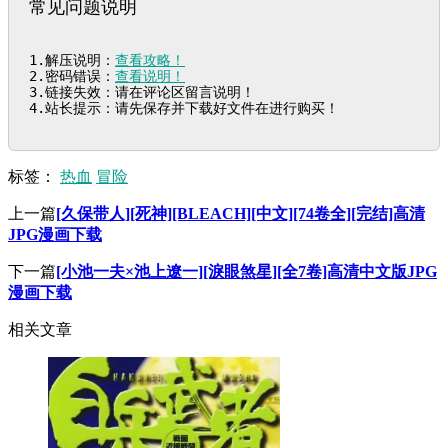
常见问题说明
1.解压说明：
查看攻略！
2.密码错误：
查看说明！
3.链接失效：请在评论区留言说明！

4.站长提示：请先保存并下载好文件在进行购买！
标签：
热血
冒险
上一篇
[久保带人][死神][BLEACH][中文][74卷全][完结]高清
JPG漫画下载
下一篇
[小池一夫×池上遼一][淚眼煞星][全7卷]高清中文版JPG
漫画下载
相关文章