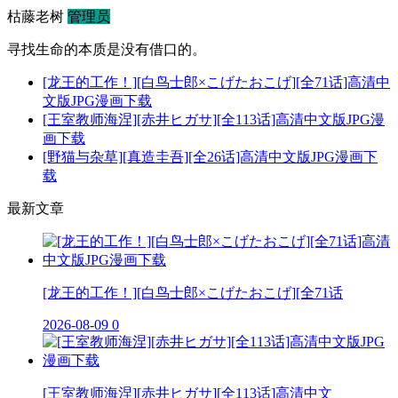
枯藤老树
管理员
寻找生命的本质是没有借口的。
[龙王的工作！][白鸟士郎×こげたおこげ][全71话]高清中
文版JPG漫画下载
[王室教师海涅][赤井ヒガサ][全113话]高清中文版JPG漫
画下载
[野猫与杂草][真造圭吾][全26话]高清中文版JPG漫画下
载
最新文章
[龙王的工作！][白鸟士郎×こげたおこげ][全71话
2026-08-09
0
[王室教师海涅][赤井ヒガサ][全113话]高清中文