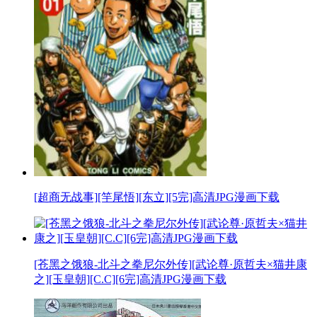
[超商无战事][竿尾悟][东立][5完]高清JPG漫画下载
[苍黑之饿狼-北斗之拳尼尔外传][武论尊·原哲夫×猫井康
之][玉皇朝][C.C][6完]高清JPG漫画下载