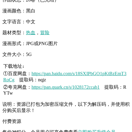
漫画颜色：黑白
文字语言：中文
题材类型：
热血
，
冒险
漫画形式：JPG或PNG图片
文件大小：5G
下载地址↓
①百度网盘：
https://pan.baidu.com/s/18SXIPbGO1pKtBzEmT3
RoCg
提取码：nqjz
②夸克网盘：
https://pan.quark.cn/s/1028172ccab1
提取码：R
YTw
说明：资源已打包为加密压缩文件，以下为解压码，并使用积
分购买后显示！
付费资源