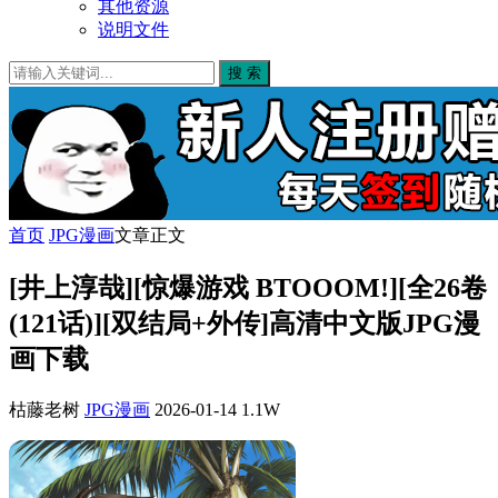
其他资源
说明文件
搜 索
首页
JPG漫画
文章正文
[井上淳哉][惊爆游戏 BTOOOM!][全26卷
(121话)][双结局+外传]高清中文版JPG漫
画下载
枯藤老树
JPG漫画
2026-01-14
1.1W