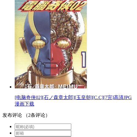
[电脑奇侠02][石ノ森章太郎][玉皇朝][C.C][7完]高清JPG
漫画下载
发布评论
（
2
条评论）