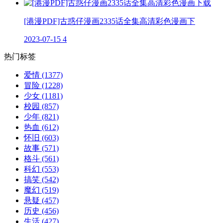
[港漫PDF]古惑仔漫画2335话全集高清彩色漫画下
2023-07-15
4
热门标签
爱情
(1377)
冒险
(1228)
少女
(1181)
校园
(857)
少年
(821)
热血
(612)
怀旧
(603)
故事
(571)
格斗
(561)
科幻
(553)
搞笑
(542)
魔幻
(519)
悬疑
(457)
历史
(456)
生活
(427)