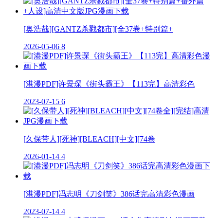
[奥浩哉][GANTZ杀戮都市][全37卷+特别篇+
2026-05-06
8
[港漫PDF]许景琛《街头霸王》【113完】高清彩色
2023-07-15
6
[久保带人][死神][BLEACH][中文][74卷
2026-01-14
4
[港漫PDF]冯志明《刀剑笑》386话完高清彩色漫画
2023-07-14
4