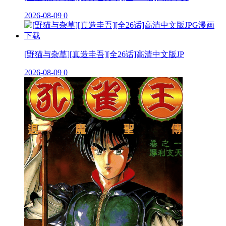
2026-08-09
0
[野猫与杂草][真造圭吾][全26话]高清中文版JP
2026-08-09
0