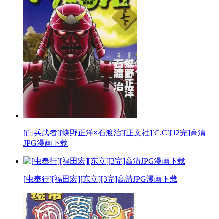
[白兵武者][蝶野正洋×石渡治][正文社][C.C][12完]高清
JPG漫画下载
[虫奉行][福田宏][东立][3完]高清JPG漫画下载