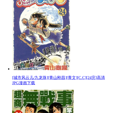
[城市风云儿/九龙珠][青山刚昌][青文][C.C][24完]高清
JPG漫画下载