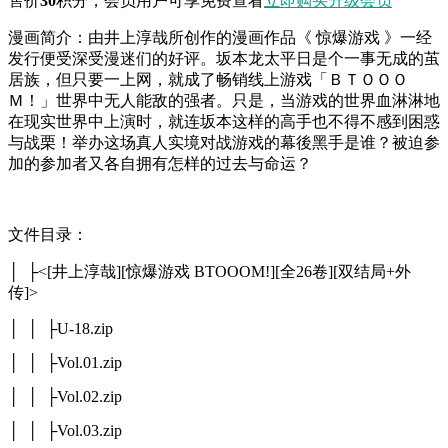
售价
30
积分
，会员用户可享免费查看
立即购买
升级会员
漫画简介：由井上淳哉所创作的漫画作品《 惊爆游戏 》一经
发行便受深受漫迷们的好评。坂本龙太平日是个一事无成的茧
居族，但只要一上网，就成了畅销线上游戏「ＢＴＯＯＯ
Ｍ！」世界中无人能敌的强者。只是，当游戏的世界血淋淋地
在现实世界中上演时，就连坂本这样的高手也不得不感到困惑
与战栗！举办这场真人实境对战游戏的幕後黑手是谁？被迫参
加的参加者又各自拥有怎样的过去与命运？
文件目录：
│ ├<[井上淳哉][惊爆游戏 BTOOOM!][全26卷][双结局+外
传]>
│ │ ├U-18.zip
│ │ ├Vol.01.zip
│ │ ├Vol.02.zip
│ │ ├Vol.03.zip