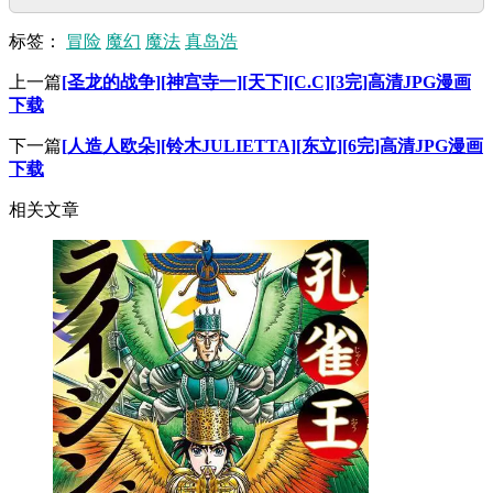
标签：
冒险
魔幻
魔法
真岛浩
上一篇
[圣龙的战争][神宫寺一][天下][C.C][3完]高清JPG漫画
下载
下一篇
[人造人欧朵][铃木JULIETTA][东立][6完]高清JPG漫画
下载
相关文章