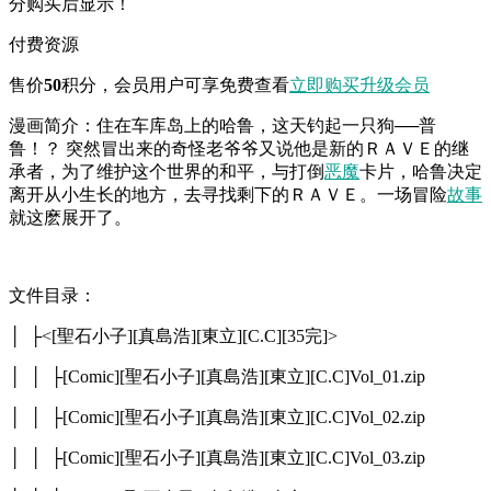
分购买后显示！
付费资源
售价
50
积分
，会员用户可享免费查看
立即购买
升级会员
漫画简介：住在车库岛上的哈鲁，这天钓起一只狗──普
鲁！？ 突然冒出来的奇怪老爷爷又说他是新的ＲＡＶＥ的继
承者，为了维护这个世界的和平，与打倒
恶魔
卡片，哈鲁决定
离开从小生长的地方，去寻找剩下的ＲＡＶＥ。一场冒险
故事
就这麽展开了。
文件目录：
│ ├<[聖石小子][真島浩][東立][C.C][35完]>
│ │ ├[Comic][聖石小子][真島浩][東立][C.C]Vol_01.zip
│ │ ├[Comic][聖石小子][真島浩][東立][C.C]Vol_02.zip
│ │ ├[Comic][聖石小子][真島浩][東立][C.C]Vol_03.zip