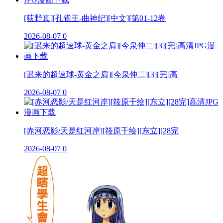
[荻野真][孔雀王-曲神纪][中文][第01-12卷
2026-08-07
0
[迟来的超速球-黄金之肩][今泉伸二][3][完]高
2026-08-07
0
[赤河恋影/天是红河岸][筱原千绘][东立][28完
2026-08-07
0