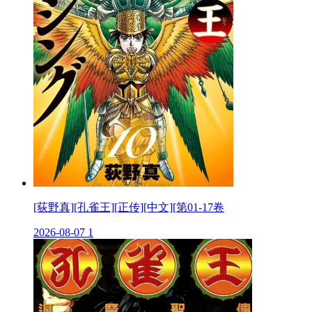
[荻野真][孔雀王][正传][中文][第01-17卷
2026-08-07
1