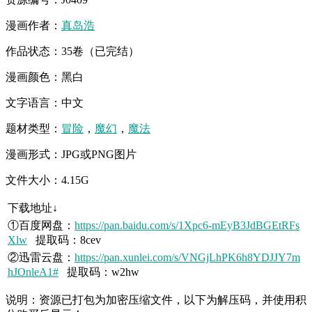
漫画作者：
真岛浩
作品状态：35卷（已完结）
漫画颜色：黑白
文字语言：中文
题材类型：
冒险
，
魔幻
，
魔法
漫画形式：JPG或PNG图片
文件大小：4.15G
下载地址↓
①百度网盘：
https://pan.baidu.com/s/1Xpc6-mEyB3JdBGEtRFs
Xlw
提取码：8cev
②迅雷云盘：
https://pan.xunlei.com/s/VNGjLhPK6h8YDJJY7m
hJOnleA1#
提取码：w2hw
说明：资源已打包为加密压缩文件，以下为解压码，并使用积