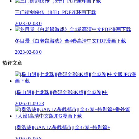
三门街剑侠传（8册）PDF连环画下载
2023-02-08
0
冬目景《白老鼠游戏》全4卷高清中文PDF漫画下载
2023-02-08
0
热评文章
[鸟山明][七龙珠][数码全彩8K版][全42卷]中
2026-01-09
23
[奥浩哉][GANTZ杀戮都市][全37卷+特别篇+
2026-05-06
8