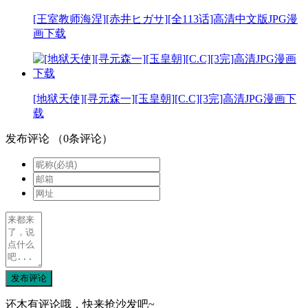
[王室教师海涅][赤井ヒガサ][全113话]高清中文版JPG漫
画下载
[地狱天使][寻元森一][玉皇朝][C.C][3完]高清JPG漫画下
载
发布评论
（
0
条评论）
发布评论
还木有评论哦，快来抢沙发吧~