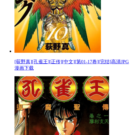
[荻野真][孔雀王][正传][中文][第01-17卷][完结]高清JPG
漫画下载