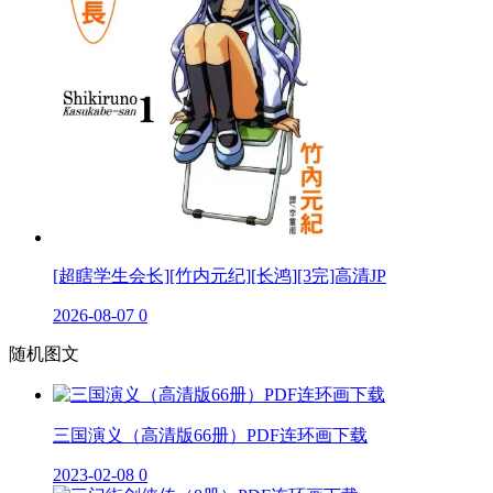
[超瞎学生会长][竹内元纪][长鸿][3完]高清JP
2026-08-07
0
随机图文
三国演义（高清版66册）PDF连环画下载
2023-02-08
0