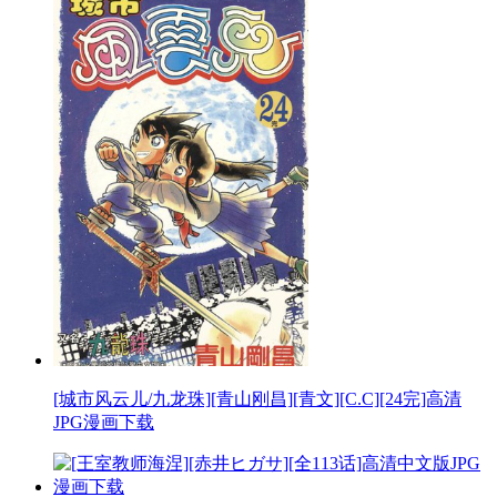
[城市风云儿/九龙珠][青山刚昌][青文][C.C][24完]高清
JPG漫画下载