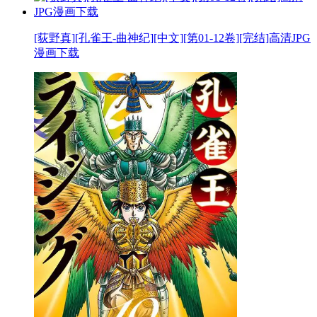
[荻野真][孔雀王-曲神纪][中文][第01-12卷][完结]高清JPG
漫画下载