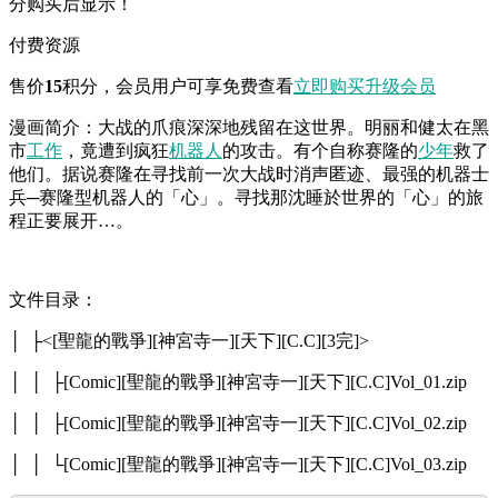
分购买后显示！
付费资源
售价
15
积分
，会员用户可享免费查看
立即购买
升级会员
漫画简介：大战的爪痕深深地残留在这世界。明丽和健太在黑
市
工作
，竟遭到疯狂
机器人
的攻击。有个自称赛隆的
少年
救了
他们。据说赛隆在寻找前一次大战时消声匿迹、最强的机器士
兵─赛隆型机器人的「心」。寻找那沈睡於世界的「心」的旅
程正要展开…。
文件目录：
│ ├<[聖龍的戰爭][神宮寺一][天下][C.C][3完]>
│ │ ├[Comic][聖龍的戰爭][神宮寺一][天下][C.C]Vol_01.zip
│ │ ├[Comic][聖龍的戰爭][神宮寺一][天下][C.C]Vol_02.zip
│ │ └[Comic][聖龍的戰爭][神宮寺一][天下][C.C]Vol_03.zip