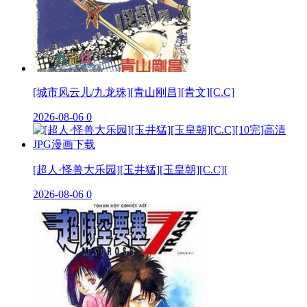
[城市风云儿/九龙珠][青山刚昌][青文][C.C]
2026-08-06
0
[超人·怪兽大乐园][玉井猛][玉皇朝][C.C][
2026-08-06
0