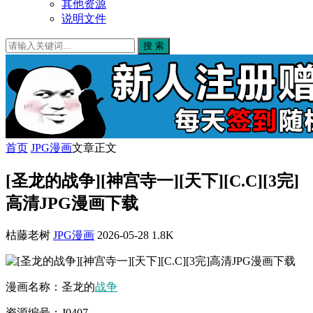
其他资源
说明文件
搜 索
首页
JPG漫画
文章正文
[圣龙的战争][神宫寺一][天下][C.C][3完]
高清JPG漫画下载
枯藤老树
JPG漫画
2026-05-28
1.8K
漫画名称：圣龙的
战争
资源编号：J0407