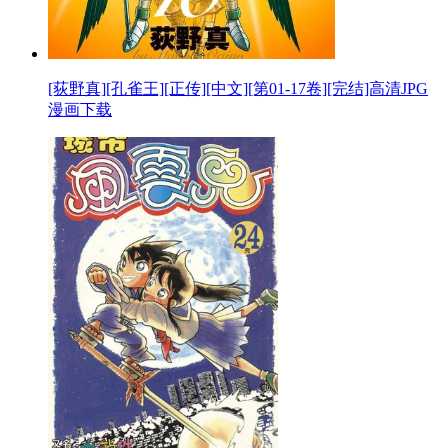
[荻野真][孔雀王][正传][中文][第01-17卷][完结]高清JPG
漫画下载