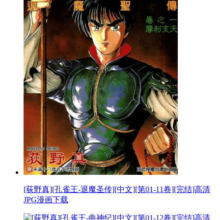
[荻野真][孔雀王-退魔圣传][中文][第01-11卷][完结]高清
JPG漫画下载