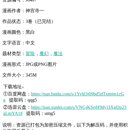
漫画作者：神宫寺一
作品状态：3卷（已完结）
漫画颜色：黑白
文字语言：中文
题材类型：
冒险
，
魔幻
，
魔法
漫画形式：JPG或PNG图片
文件大小：345M
下载地址↓
①百度网盘：
https://pan.baidu.com/s/1Yvbl3j09bd5dTxmjrn1cG
g
提取码：qqg5
②迅雷云盘：
https://pan.xunlei.com/s/VNGjKSrrH9dy1IXgDp23
aLmYA1#
提取码：umg5
说明：资源已打包为加密压缩文件，以下为解压码，并使用积