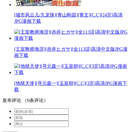
[城市风云儿/九龙珠][青山刚昌][青文][C.C][24完]高清
JPG漫画下载
[王室教师海涅][赤井ヒガサ][全113话]高清中文版JPG漫
画下载
[地狱天使][寻元森一][玉皇朝][C.C][3完]高清JPG漫画下
载
发布评论
（
0
条评论）