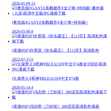
2026-01-09
23
[奥浩哉][GANTZ杀戮都市][全37卷+特别篇+
2026-05-06
8
[港漫PDF]许景琛《街头霸王》【113完】高清彩色
2023-07-15
6
[久保带人][死神][BLEACH][中文][74卷
2026-01-14
4
[港漫PDF]冯志明《刀剑笑》386话完高清彩色漫画