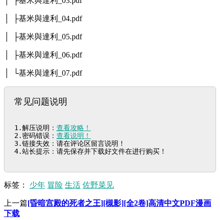
│ ├基米與達利_03.pdf
│ ├基米與達利_04.pdf
│ ├基米與達利_05.pdf
│ ├基米與達利_06.pdf
│ └基米與達利_07.pdf
常见问题说明
1.解压说明：
查看攻略！
2.密码错误：
查看说明！
3.链接失效：请在评论区留言说明！

4.站长提示：请先保存并下载好文件在进行购买！
标签：
少年
冒险
生活
佐野菜见
上一篇
[昏暗宫殿的死者之王][槻影][全2卷]高清中文PDF漫画
下载