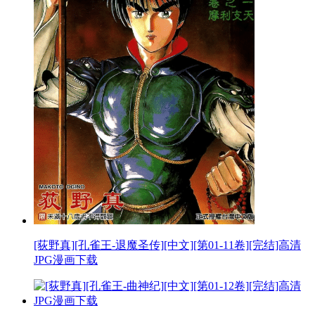
[荻野真][孔雀王-退魔圣传][中文][第01-11卷][完结]高清
JPG漫画下载