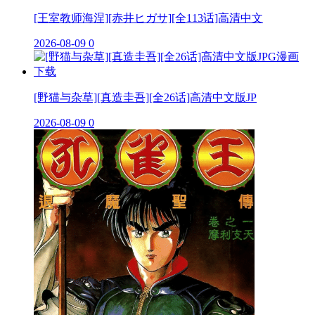
[王室教师海涅][赤井ヒガサ][全113话]高清中文
2026-08-09
0
[野猫与杂草][真造圭吾][全26话]高清中文版JP
2026-08-09
0