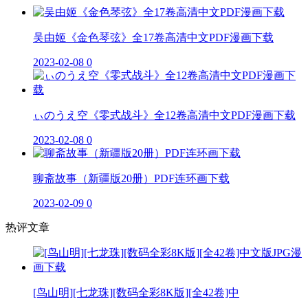
吴由姬《金色琴弦》全17卷高清中文PDF漫画下载
2023-02-08
0
ぃのうえ空《零式战斗》全12卷高清中文PDF漫画下载
2023-02-08
0
聊斋故事（新疆版20册）PDF连环画下载
2023-02-09
0
热评文章
[鸟山明][七龙珠][数码全彩8K版][全42卷]中