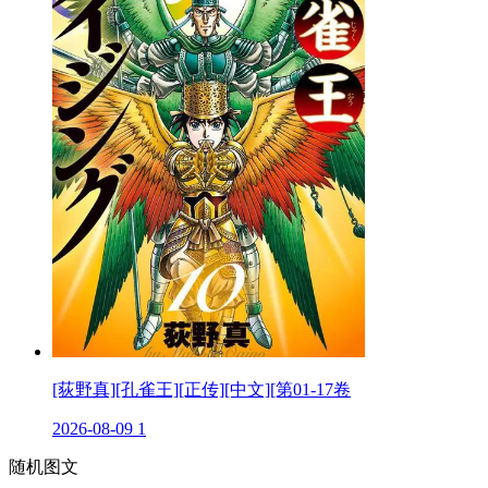
[荻野真][孔雀王][正传][中文][第01-17卷
2026-08-09
1
随机图文