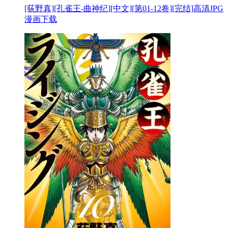
[荻野真][孔雀王-曲神纪][中文][第01-12卷][完结]高清JPG
漫画下载