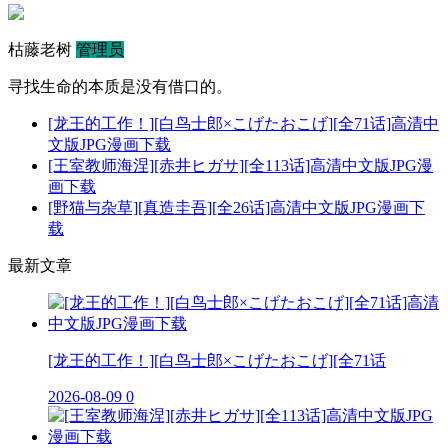
枯藤老树
管理员
寻找生命的本质是没有借口的。
[龙王的工作！][白鸟士郎×こげたおこげ][全71话]高清中
文版JPG漫画下载
[王室教师海涅][赤井ヒガサ][全113话]高清中文版JPG漫
画下载
[野猫与杂草][真造圭吾][全26话]高清中文版JPG漫画下
载
最新文章
[龙王的工作！][白鸟士郎×こげたおこげ][全71话
2026-08-09
0