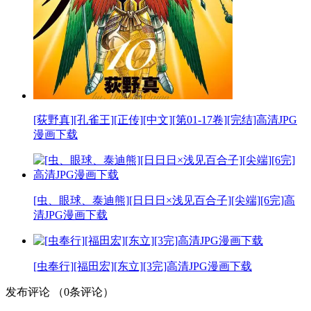
[荻野真][孔雀王][正传][中文][第01-17卷][完结]高清JPG
漫画下载
[虫、眼球、泰迪熊][日日日×浅见百合子][尖端][6完]高
清JPG漫画下载
[虫奉行][福田宏][东立][3完]高清JPG漫画下载
发布评论
（
0
条评论）