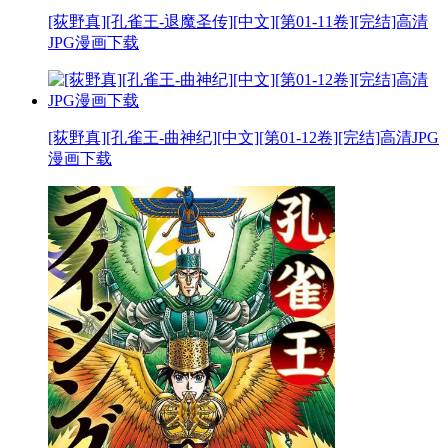
[荻野真][孔雀王-退魔圣传][中文][第01-11卷][完结]高清
JPG漫画下载
[荻野真][孔雀王-曲神纪][中文][第01-12卷][完结]高清JPG
漫画下载