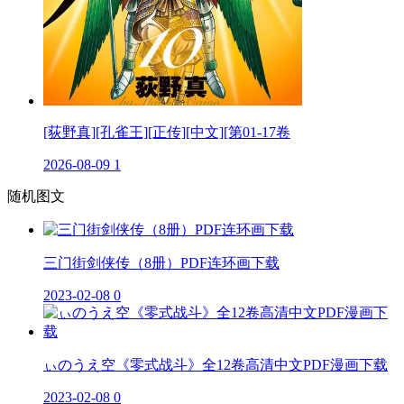
[荻野真][孔雀王][正传][中文][第01-17卷
2026-08-09
1
随机图文
三门街剑侠传（8册）PDF连环画下载
2023-02-08
0
ぃのうえ空《零式战斗》全12卷高清中文PDF漫画下载
2023-02-08
0