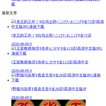
载
最新文章
[龙王的工作！][白鸟士郎×こげたおこげ][全71话
2026-08-09
0
[王室教师海涅][赤井ヒガサ][全113话]高清中文
2026-08-09
0
[野猫与杂草][真造圭吾][全26话]高清中文版JP
2026-08-09
0