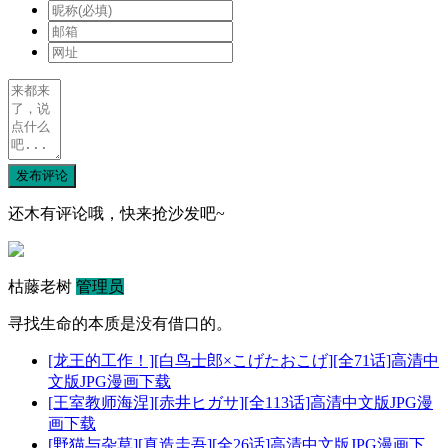
发布评论
还木有评论哦，快来抢沙发吧~
枯藤老树
管理员
寻找生命的本质是没有借口的。
[龙王的工作！][白鸟士郎×こげたおこげ][全71话]高清中
文版JPG漫画下载
[王室教师海涅][赤井ヒガサ][全113话]高清中文版JPG漫
画下载
[野猫与杂草][真造圭吾][全26话]高清中文版JPG漫画下