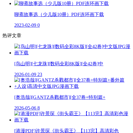
聊斋故事选（少儿版10册）PDF连环画下载
2023-02-09
0
热评文章
[鸟山明][七龙珠][数码全彩8K版][全42卷]中
2026-01-09
23
[奥浩哉][GANTZ杀戮都市][全37卷+特别篇+
2026-05-06
8
[港漫PDF]许景琛《街头霸王》【113完】高清彩色