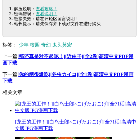
1.解压说明：
查看攻略！
2.密码错误：
查看说明！
3.链接失效：请在评论区留言说明！

4.站长提示：请先保存并下载好文件在进行购买！
标签：
少年
校园
奇幻
鬼头莫宏
上一篇
[那还真是对不起呢！][近由子][全2卷]高清中文PDF漫
画下载
下一篇
[你的糖很难吃][冬虫カイコ][全1卷]高清中文PDF漫画
下载
相关文章
[龙王的工作！][白鸟士郎×こげたおこげ][全71话]高清中
文版JPG漫画下载