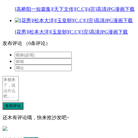
[高桥阳一短篇集][天下文传][C.C][4完]高清JPG漫画下载
[花男][松本大洋][玉皇朝][C.C][3完]高清JPG漫画下载
发布评论
（
0
条评论）
发布评论
还木有评论哦，快来抢沙发吧~