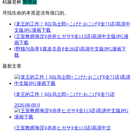
枯藤老树
管理员
寻找生命的本质是没有借口的。
[龙王的工作！][白鸟士郎×こげたおこげ][全71话]高清中
文版JPG漫画下载
[王室教师海涅][赤井ヒガサ][全113话]高清中文版JPG漫
画下载
[野猫与杂草][真造圭吾][全26话]高清中文版JPG漫画下
载
最新文章
[龙王的工作！][白鸟士郎×こげたおこげ][全71话
2026-08-09
0
[王室教师海涅][赤井ヒガサ][全113话]高清中文