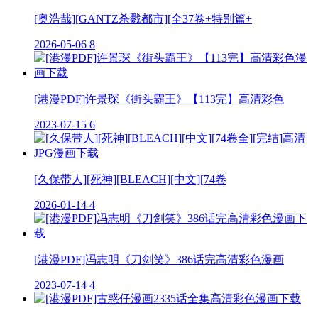
[奥浩哉][GANTZ杀戮都市][全37卷+特别篇+
2026-05-06
8
[港漫PDF]许景琛《街头霸王》【113完】高清彩色
2023-07-15
6
[久保带人][死神][BLEACH][中文][74卷
2026-01-14
4
[港漫PDF]冯志明《刀剑笑》386话完高清彩色漫画
2023-07-14
4