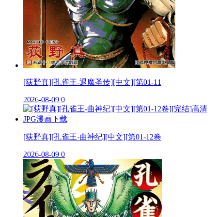
[荻野真][孔雀王-退魔圣传][中文][第01-11
2026-08-09
0
[荻野真][孔雀王-曲神纪][中文][第01-12卷
2026-08-09
0