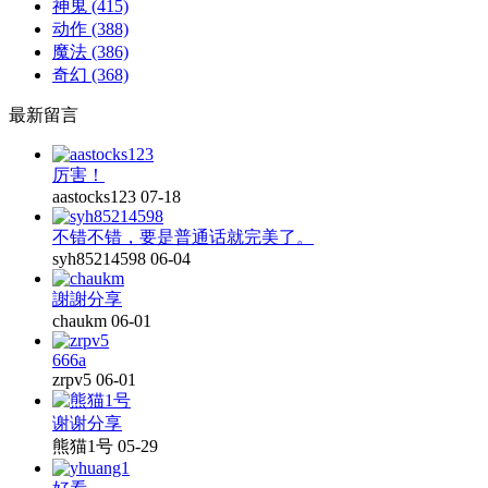
神鬼
(415)
动作
(388)
魔法
(386)
奇幻
(368)
最新留言
厉害！
aastocks123
07-18
不错不错，要是普通话就完美了。
syh85214598
06-04
謝謝分享
chaukm
06-01
666a
zrpv5
06-01
谢谢分享
熊猫1号
05-29