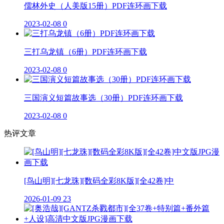
儒林外史（人美版15册）PDF连环画下载
2023-02-08
0
三打乌龙镇（6册）PDF连环画下载
2023-02-08
0
三国演义短篇故事选（30册）PDF连环画下载
2023-02-08
0
热评文章
[鸟山明][七龙珠][数码全彩8K版][全42卷]中
2026-01-09
23