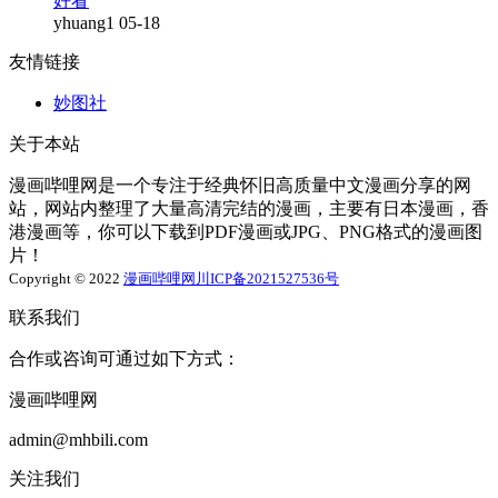
好看
yhuang1
05-18
友情链接
妙图社
关于本站
漫画哔哩网是一个专注于经典怀旧高质量中文漫画分享的网
站，网站内整理了大量高清完结的漫画，主要有日本漫画，香
港漫画等，你可以下载到PDF漫画或JPG、PNG格式的漫画图
片！
Copyright © 2022
漫画哔哩网
川ICP备2021527536号
联系我们
合作或咨询可通过如下方式：
漫画哔哩网
admin@mhbili.com
关注我们