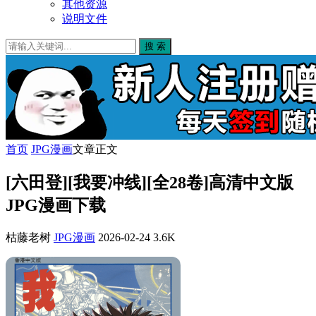
其他资源
说明文件
搜 索
首页
JPG漫画
文章正文
[六田登][我要冲线][全28卷]高清中文版
JPG漫画下载
枯藤老树
JPG漫画
2026-02-24
3.6K