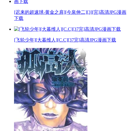
[迟来的超速球-黄金之肩][今泉伸二][3][完]高清JPG漫画
下载
[飞轮少年][大暮维人][C.C][37完]高清JPG漫画下载