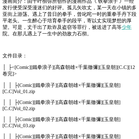
漫画简介：由千叶彻弥所创作的漫画作品《 铁拳浪子 》一经
发行便受深受漫迷们的好评。孤儿矢吹丈，某一天在小镇的多
亚街上游荡。遇上了昔日的拳手，曾叱咤一时的重拳手丹下段
平老头。一生醉心于培育拳手的段平，寄以丈实现梦想的厚
望。可是，丈干出了欺诈及盗窃等罪行，被送进了高等
少年
院。在那儿遇上了一生中的劲敌力石彻。
文件目录：
│ ├<[Comic][鐵拳浪子][高森朝雄×千葉徹彌][玉皇朝][C.C][12
卷完]>
│ │ ├[Comic][鐵拳浪子][高森朝雄×千葉徹彌][玉皇朝]
[C.C]Vol_01.zip
│ │ ├[Comic][鐵拳浪子][高森朝雄×千葉徹彌][玉皇朝]
[C.C]Vol_02.zip
│ │ ├[Comic][鐵拳浪子][高森朝雄×千葉徹彌][玉皇朝]
[C.C]Vol_03.zip
│ │ ├[Comic][鐵拳浪子][高森朝雄×千葉徹彌][玉皇朝]