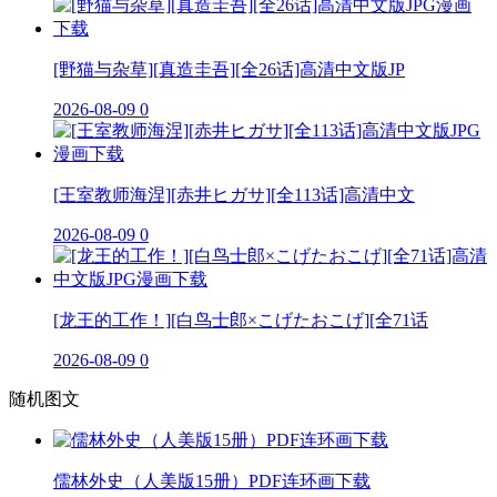
[野猫与杂草][真造圭吾][全26话]高清中文版JP
2026-08-09
0
[王室教师海涅][赤井ヒガサ][全113话]高清中文
2026-08-09
0
[龙王的工作！][白鸟士郎×こげたおこげ][全71话
2026-08-09
0
随机图文
儒林外史（人美版15册）PDF连环画下载