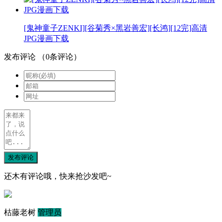
[鬼神童子ZENKI][谷菊秀×黑岩善宏][长鸿][12完]高清
JPG漫画下载
发布评论
（
0
条评论）
发布评论
还木有评论哦，快来抢沙发吧~
枯藤老树
管理员