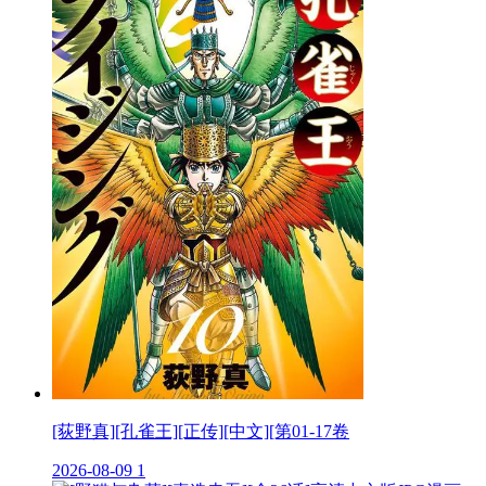
[荻野真][孔雀王][正传][中文][第01-17卷
2026-08-09
1