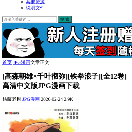
其他资源
说明文件
搜 索
首页
JPG漫画
文章正文
[高森朝雄×千叶彻弥][铁拳浪子][全12卷]
高清中文版JPG漫画下载
枯藤老树
JPG漫画
2026-02-24
2.9K