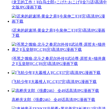
[龙王的工作！][白鸟士郎×こげたおこげ][全71话]高清中
文版JPG漫画下载
[迟来的超速球-黄金之肩][今泉伸二][3][完]高清JPG漫画
下载
[苍黑之饿狼-北斗之拳尼尔外传][武论尊·原哲夫×猫井康
之][玉皇朝][C.C][6完]高清JPG漫画下载
[飞轮少年][大暮维人][C.C][37完]高清JPG漫画下载
高桥庆太郎《强袭246》 全49话高清JPG漫画下载