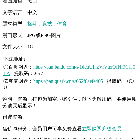
漫画颜色：黑白
文字语言：中文
题材类型：
格斗
，
竞技
，
体育
漫画形式：JPG或PNG图片
文件大小：1G
下载地址↓
①百度网盘：
https://pan.baidu.com/s/1dcuUInzVrVuqQfNr9GH0
LA
提取码：2or7
②夸克网盘：
https://pan.quark.cn/s/662f8aefe405
提取码：aQa
U
说明：资源已打包为加密压缩文件，以下为解压码，并使用积
分购买后显示！
付费资源
售价
25
积分
，会员用户可享免费查看
立即购买
升级会员