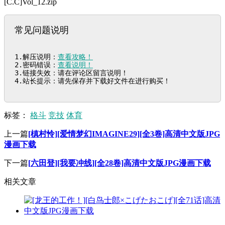
[C.C]Vol_12.zip
常见问题说明
1.解压说明：
查看攻略！
2.密码错误：
查看说明！
3.链接失效：请在评论区留言说明！

4.站长提示：请先保存并下载好文件在进行购买！
标签：
格斗
竞技
体育
上一篇
[槙村怜][爱情梦幻IMAGINE29][全3卷]高清中文版JPG
漫画下载
下一篇
[六田登][我要冲线][全28卷]高清中文版JPG漫画下载
相关文章