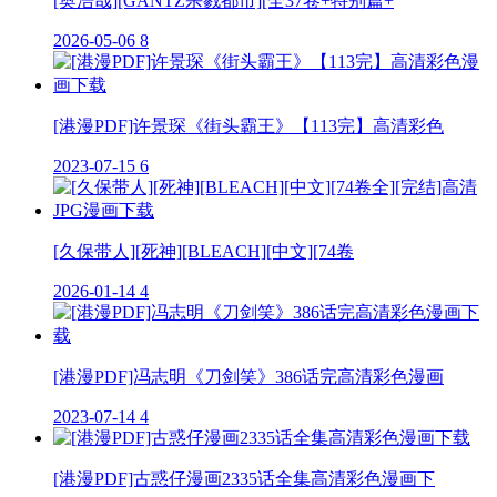
[奥浩哉][GANTZ杀戮都市][全37卷+特别篇+
2026-05-06
8
[港漫PDF]许景琛《街头霸王》【113完】高清彩色
2023-07-15
6
[久保带人][死神][BLEACH][中文][74卷
2026-01-14
4
[港漫PDF]冯志明《刀剑笑》386话完高清彩色漫画
2023-07-14
4
[港漫PDF]古惑仔漫画2335话全集高清彩色漫画下