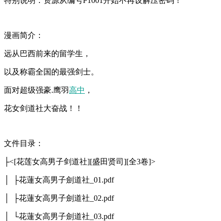
特别说明：资源从编号P1001开始不再设解压密码！
漫画简介：
远从巴西前来的留学生，
以及称霸全国的最强剑士。
面对超级强豪.鹰羽
高中
，
花女剑道社大奋战！！
文件目录：
├<[花莲女高男子剑道社][盛田贤司][全3卷]>
│ ├花蓮女高男子劍道社_01.pdf
│ ├花蓮女高男子劍道社_02.pdf
│ └花蓮女高男子劍道社_03.pdf