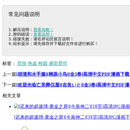
常见问题说明
1.解压说明：
查看攻略！
2.密码错误：
查看说明！
3.链接失效：请在评论区留言说明！

4.站长提示：请先保存并下载好文件在进行购买！
标签：
竞技
热血
校园
盛田贤司
上一篇
[胡渣和水手服][桐原小鸟][全3卷]高清中文PDF漫画下载
下一篇
[欢迎光临亡灵葬仪屋][吉良いと][全3卷]高清中文PDF
相关文章
[迟来的超速球-黄金之肩][今泉伸二][3][完]高清JPG漫画