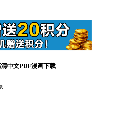
高清中文PDF漫画下载