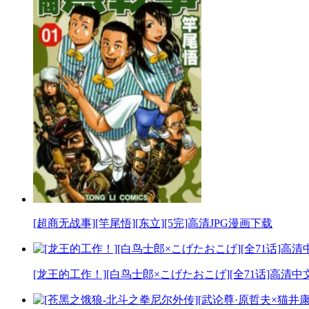
[超商无战事][竿尾悟][东立][5完]高清JPG漫画下载
[龙王的工作！][白鸟士郎×こげたおこげ][全71话]高清中