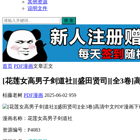
其他资源
说明文件
搜 索
首页
PDF漫画
文章正文
[花莲女高男子剑道社][盛田贤司][全3卷]
枯藤老树
PDF漫画
2025-06-02
959
漫画名称：花莲女高男子剑道社
资源编号：P4083