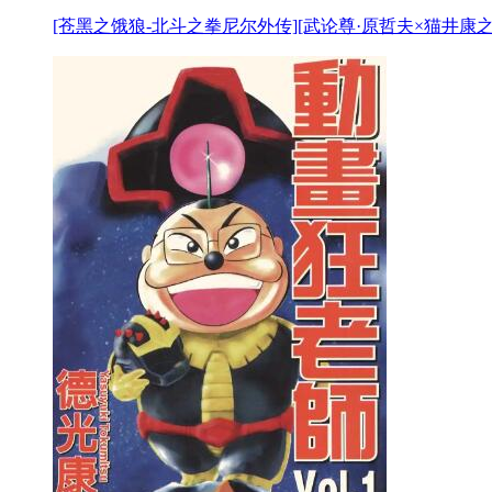
[苍黑之饿狼-北斗之拳尼尔外传][武论尊·原哲夫×猫井康之][玉