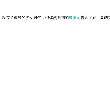
，度过了孤独的少女时代，但偶然遇到的
魔法师
告诉了她世界的宽