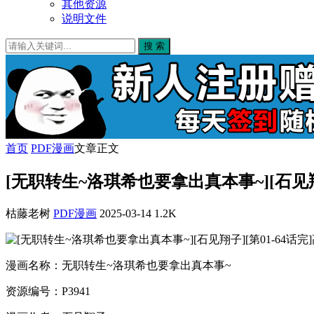
其他资源
说明文件
搜 索
首页
PDF漫画
文章正文
[无职转生~洛琪希也要拿出真本事~][石见翔
枯藤老树
PDF漫画
2025-03-14
1.2K
漫画名称：无职转生~洛琪希也要拿出真本事~
资源编号：P3941