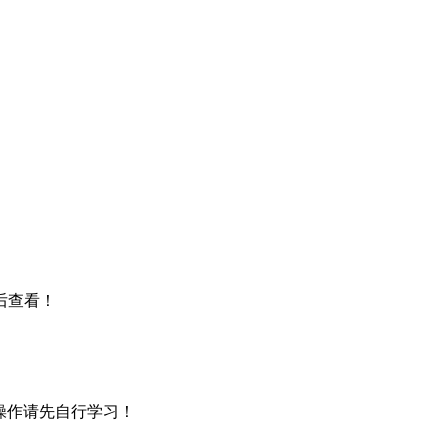
后查看！
操作请先自行学习！