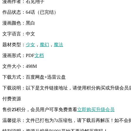
漫画作者：石见翔子
作品状态：64话（已完结）
漫画颜色：黑白
文字语言：中文
题材类型：
少女
，
魔幻
，
魔法
漫画形式：PDF
文档
文件大小：498M
下载方式：百度网盘+迅雷云盘
下载说明：以下是文件链接地址，请使用积分购买或升级会员
付费资源
售价
25
积分
，会员用户可享免费查看
立即购买
升级会员
温馨提示：文件已打包为7z压缩包，请下载后再解压！如不会