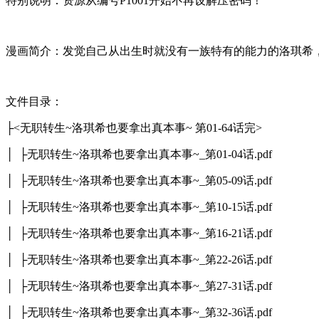
特别说明：资源从编号P1001开始不再设解压密码！
漫画简介：发觉自己从出生时就没有一族特有的能力的洛琪希
文件目录：
├<无职转生~洛琪希也要拿出真本事~ 第01-64话完>
│ ├无职转生~洛琪希也要拿出真本事~_第01-04话.pdf
│ ├无职转生~洛琪希也要拿出真本事~_第05-09话.pdf
│ ├无职转生~洛琪希也要拿出真本事~_第10-15话.pdf
│ ├无职转生~洛琪希也要拿出真本事~_第16-21话.pdf
│ ├无职转生~洛琪希也要拿出真本事~_第22-26话.pdf
│ ├无职转生~洛琪希也要拿出真本事~_第27-31话.pdf
│ ├无职转生~洛琪希也要拿出真本事~_第32-36话.pdf