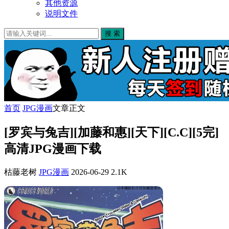
其他资源
说明文件
搜 索
首页
JPG漫画
文章正文
[罗宾与兔吉][加藤和惠][天下][C.C][5完]
高清JPG漫画下载
枯藤老树
JPG漫画
2026-06-29
2.1K