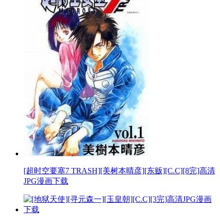
[超时空要塞7 TRASH][美树本晴彦][东贩][C.C][8完]高清
JPG漫画下载