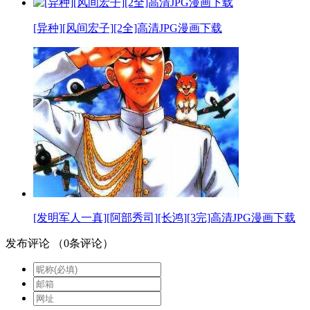
[异种][风间宏子][2全]高清JPG漫画下载
[发明军人一真][阿部秀司][长鸿][3完]高清JPG漫画下载
发布评论
（
0
条评论）