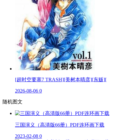
[超时空要塞7 TRASH][美树本晴彦][东贩][
2026-08-06
0
随机图文
三国演义（高清版66册）PDF连环画下载
2023-02-08
0