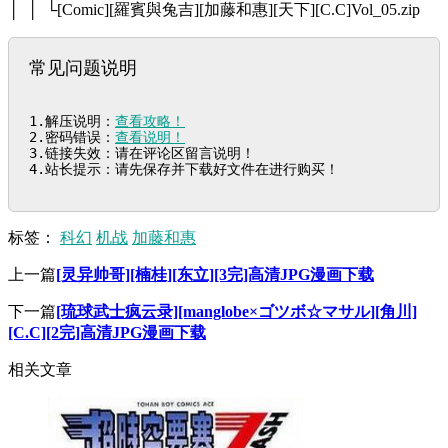
│ │ └[Comic][羅賓與兔吉][加藤和惠][天下][C.C]Vol_05.zip
常见问题说明
1.解压说明：
查看攻略！
2.密码错误：
查看说明！
3.链接失效：请在评论区留言说明！

4.站长提示：请先保存并下载好文件在进行购买！
标签：
科幻
机战
加藤和惠
上一篇
[灵异帅哥][楠桂][东立][3完]高清JPG漫画下载
下一篇
[琉球武士疯云录][manglobe×ゴツボ☆マサル][角川]
[C.C][2完]高清JPG漫画下载
相关文章