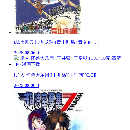
[城市风云儿/九龙珠][青山刚昌][青文][C.C]
2026-08-06
0
[超人·怪兽大乐园][玉井猛][玉皇朝][C.C][
2026-08-06
0