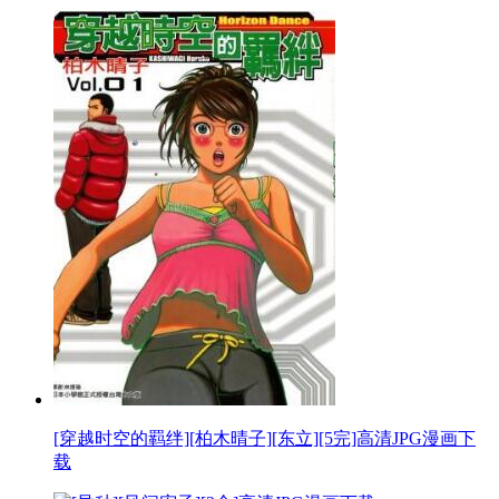
[穿越时空的羁绊][柏木晴子][东立][5完]高清JPG漫画下
载