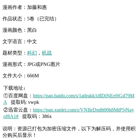
漫画作者：加藤和惠
作品状态：5卷（已完结）
漫画颜色：黑白
文字语言：中文
题材类型：
科幻
，
机战
漫画形式：JPG或PNG图片
文件大小：666M
下载地址↓
①百度网盘：
https://pan.baidu.com/s/1atlrukk1dIDiNEeHGd79M
A
提取码: vwpk
②迅雷云盘：
https://pan.xunlei.com/s/VNIIeDm8t00h8MtP5jNay
of8A1#
提取码：386x
说明：资源已打包为加密压缩文件，以下为解压码，并使用积
分购买后显示！