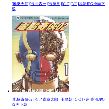
[地狱天使][寻元森一][玉皇朝][C.C][3完]高清JPG漫画下
载
[电脑奇侠02][石ノ森章太郎][玉皇朝][C.C][7完]高清JPG
漫画下载