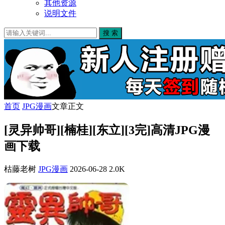
其他资源
说明文件
搜 索
首页
JPG漫画
文章正文
[灵异帅哥][楠桂][东立][3完]高清JPG漫
画下载
枯藤老树
JPG漫画
2026-06-28
2.0K