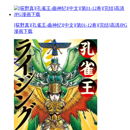
[荻野真][孔雀王-曲神纪][中文][第01-12卷][完结]高清JPG
漫画下载