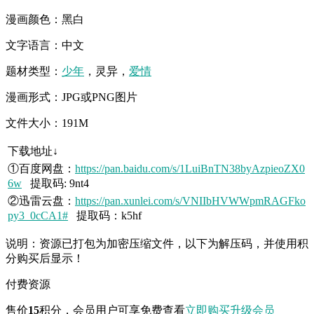
漫画颜色：黑白
文字语言：中文
题材类型：
少年
，灵异，
爱情
漫画形式：JPG或PNG图片
文件大小：191M
下载地址↓
①百度网盘：
https://pan.baidu.com/s/1LuiBnTN38byAzpieoZX0
6w
提取码: 9nt4
②迅雷云盘：
https://pan.xunlei.com/s/VNIIbHVWWpmRAGFko
py3_0cCA1#
提取码：k5hf
说明：资源已打包为加密压缩文件，以下为解压码，并使用积
分购买后显示！
付费资源
售价
15
积分
，会员用户可享免费查看
立即购买
升级会员