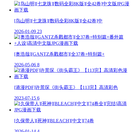
[鸟山明][七龙珠][数码全彩8K版][全42卷]中
2026-01-09
23
[奥浩哉][GANTZ杀戮都市][全37卷+特别篇+
2026-05-06
8
[港漫PDF]许景琛《街头霸王》【113完】高清彩色
2023-07-15
6
[久保带人][死神][BLEACH][中文][74卷
2026-01-14
4