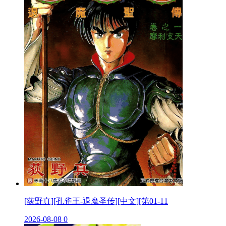
[荻野真][孔雀王-退魔圣传][中文][第01-11
2026-08-08
0