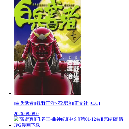
[白兵武者][蝶野正洋×石渡治][正文社][C.C]
2026-08-08
0