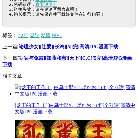
2.密码错误：
查看说明！
3.链接失效：请在评论区留言说明！

4.站长提示：请先保存并下载好文件在进行购买！
标签：
少年
灵异
爱情
楠桂
上一篇
[论理少女][辻要][长鸿][5][完]高清JPG漫画下载
下一篇
[罗宾与兔吉][加藤和惠][天下][C.C][5完]高清JPG漫画
下载
相关文章
[龙王的工作！][白鸟士郎×こげたおこげ][全71话]高清中
文版JPG漫画下载