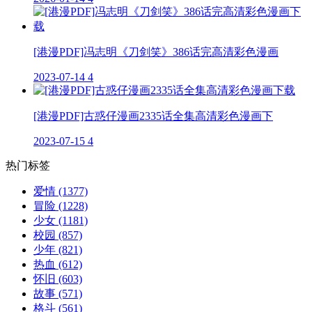
[港漫PDF]冯志明《刀剑笑》386话完高清彩色漫画
2023-07-14
4
[港漫PDF]古惑仔漫画2335话全集高清彩色漫画下
2023-07-15
4
热门标签
爱情
(1377)
冒险
(1228)
少女
(1181)
校园
(857)
少年
(821)
热血
(612)
怀旧
(603)
故事
(571)
格斗
(561)