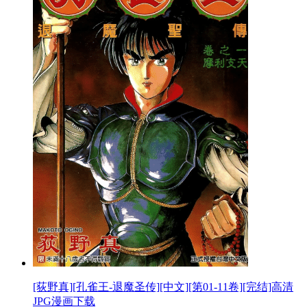
[荻野真][孔雀王-退魔圣传][中文][第01-11卷][完结]高清
JPG漫画下载