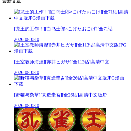
最新文章
[龙王的工作！][白鸟士郎×こげたおこげ][全71话
2026-08-08
0
[王室教师海涅][赤井ヒガサ][全113话]高清中文
2026-08-08
0
[野猫与杂草][真造圭吾][全26话]高清中文版JP
2026-08-08
0