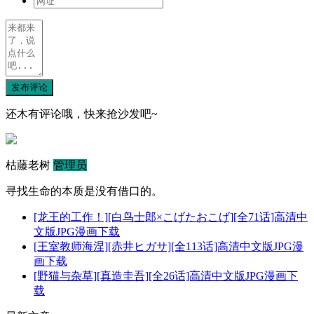
发布评论
还木有评论哦，快来抢沙发吧~
枯藤老树
管理员
寻找生命的本质是没有借口的。
[龙王的工作！][白鸟士郎×こげたおこげ][全71话]高清中
文版JPG漫画下载
[王室教师海涅][赤井ヒガサ][全113话]高清中文版JPG漫
画下载
[野猫与杂草][真造圭吾][全26话]高清中文版JPG漫画下
载