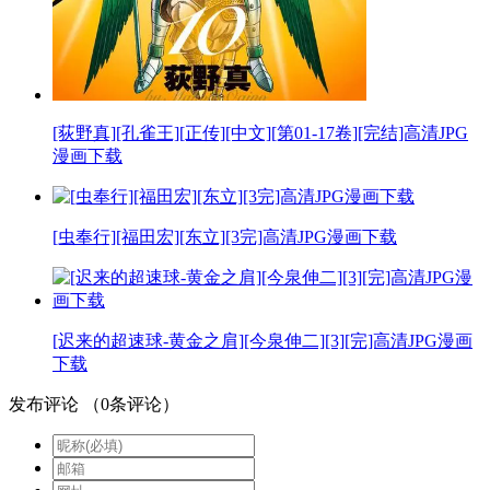
[荻野真][孔雀王][正传][中文][第01-17卷][完结]高清JPG
漫画下载
[虫奉行][福田宏][东立][3完]高清JPG漫画下载
[迟来的超速球-黄金之肩][今泉伸二][3][完]高清JPG漫画
下载
发布评论
（
0
条评论）