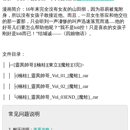
漫画简介：16年来完全没有女友的山田彻，因为容易被鬼附
身，所以没有女孩子敢接近他。而且，一旦女生答应和他交往
的那一霎那，只会听到一声凄惨的叫声迅速落荒而逃.....他的
好哥儿们要怎么帮助他呢？“我不是loli控！只是喜欢的女孩子
刚好是loli而已！”结城诚——《四娘物语》。
文件目录：
│ ├<[靈異帥哥][楠桂][東立][魔蛙][3完]>
│ │ ├[楠桂]_靈異帥哥_Vol_01_[魔蛙]_.rar
│ │ ├[楠桂]_靈異帥哥_Vol_02_[魔蛙]_.rar
│ │ └[楠桂]_靈異帥哥_Vol_03END_[魔蛙]_.rar
常见问题说明
1.解压说明：
查看攻略！