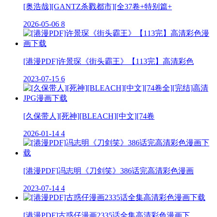
[奥浩哉][GANTZ杀戮都市][全37卷+特别篇+
2026-05-06
8
[港漫PDF]许景琛《街头霸王》【113完】高清彩色
2023-07-15
6
[久保带人][死神][BLEACH][中文][74卷
2026-01-14
4
[港漫PDF]冯志明《刀剑笑》386话完高清彩色漫画
2023-07-14
4
[港漫PDF]古惑仔漫画2335话全集高清彩色漫画下