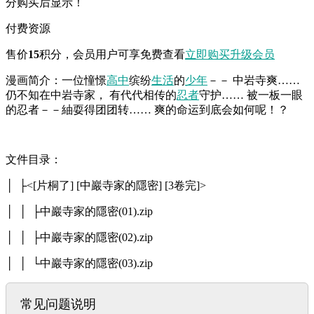
分购买后显示！
付费资源
售价
15
积分
，会员用户可享免费查看
立即购买
升级会员
漫画简介：一位憧憬
高中
缤纷
生活
的
少年
－－ 中岩寺爽……
仍不知在中岩寺家， 有代代相传的
忍者
守护…… 被一板一眼
的忍者－－紬耍得团团转…… 爽的命运到底会如何呢！？
文件目录：
│ ├<[片桐了] [中巖寺家的隱密] [3卷完]>
│ │ ├中巖寺家的隱密(01).zip
│ │ ├中巖寺家的隱密(02).zip
│ │ └中巖寺家的隱密(03).zip
常见问题说明