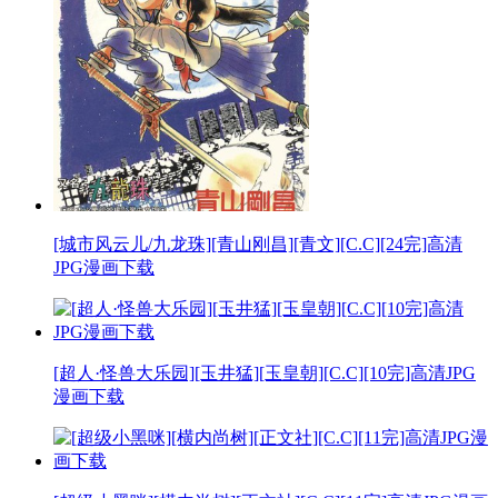
[城市风云儿/九龙珠][青山刚昌][青文][C.C][24完]高清
JPG漫画下载
[超人·怪兽大乐园][玉井猛][玉皇朝][C.C][10完]高清JPG
漫画下载