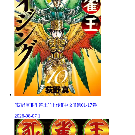
[荻野真][孔雀王][正传][中文][第01-17卷
2026-08-07
1