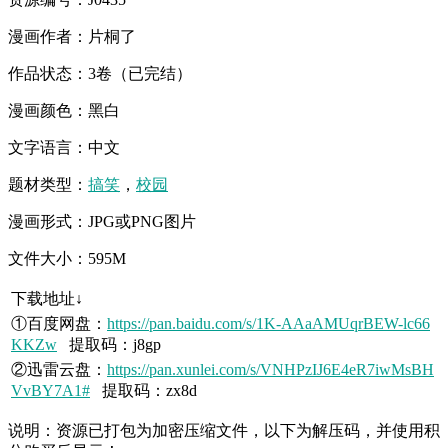
漫画作者：片桐了
作品状态：3卷（已完结）
漫画颜色：黑白
文字语言：中文
题材类型：
搞笑
，
校园
漫画形式：JPG或PNG图片
文件大小：595M
下载地址↓
①百度网盘：
https://pan.baidu.com/s/1K-AAaAMUqrBEW-lc66
KKZw
提取码：j8gp
②迅雷云盘：
https://pan.xunlei.com/s/VNHPzIJ6E4eR7iwMsBH
VvBY7A1#
提取码：zx8d
说明：资源已打包为加密压缩文件，以下为解压码，并使用积