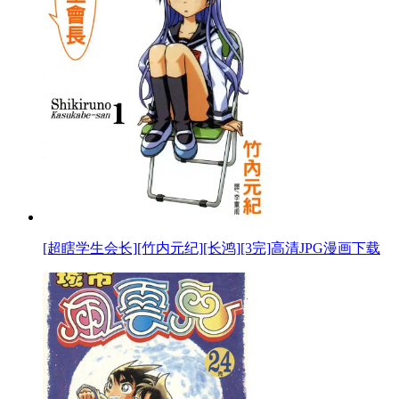
[超瞎学生会长][竹内元纪][长鸿][3完]高清JPG漫画下载