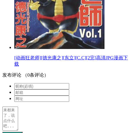
[动画狂老师][德光康之][东立][C.C][2完]高清JPG漫画下
载
发布评论
（
0
条评论）