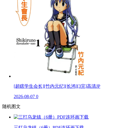
[超瞎学生会长][竹内元纪][长鸿][3完]高清JP
2026-08-07
0
随机图文
三打乌龙镇（6册）PDF连环画下载