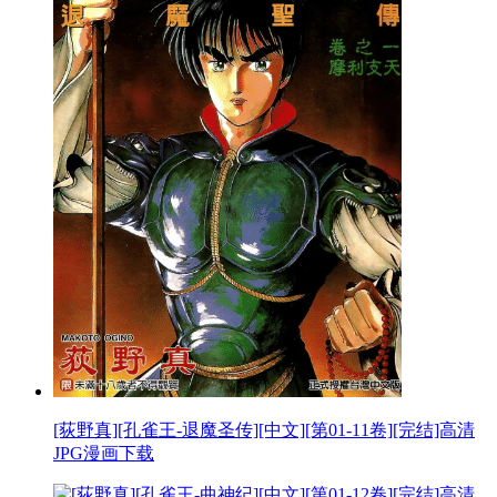
[荻野真][孔雀王-退魔圣传][中文][第01-11卷][完结]高清
JPG漫画下载