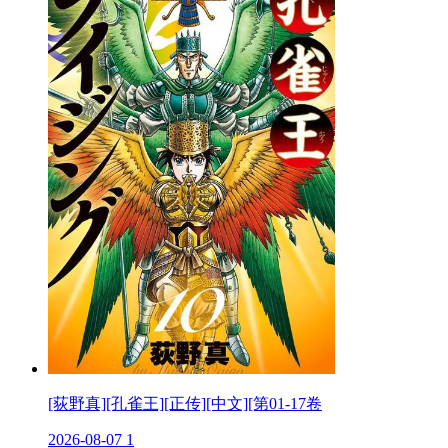
[荻野真][孔雀王][正传][中文][第01-17卷
2026-08-07
1