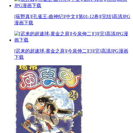
[荻野真][孔雀王-曲神纪][中文][第01-12卷][完结]高清JPG
漫画下载
[迟来的超速球-黄金之肩][今泉伸二][3][完]高清JPG漫画
下载