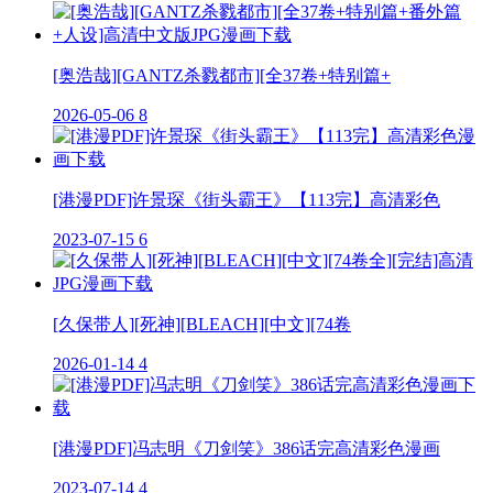
[奥浩哉][GANTZ杀戮都市][全37卷+特别篇+
2026-05-06
8
[港漫PDF]许景琛《街头霸王》【113完】高清彩色
2023-07-15
6
[久保带人][死神][BLEACH][中文][74卷
2026-01-14
4
[港漫PDF]冯志明《刀剑笑》386话完高清彩色漫画
2023-07-14
4