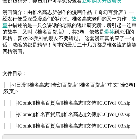
售价
15
积分
，会员用户可享免费查看
立即购买
升级会员
漫画简介：由椎名高志所创作的漫画作品《 奇幻百货店 》一
经发行便受深受漫迷们的好评。椎名高志老师的又一力作，
故
事
中描述的是一只会讲话的老鼠的逃出研究所，所引起一连串
的故事。又叫《椎名百货店》，共3卷。依然是
爆笑
到流泪的
风格，喜欢GS美神的朋友不要错过。 这套漫画真的应了一句
话：浓缩的都是精华！每本的最后二十几页都是椎名流的搞笑
四格漫画。
文件目录：
│ ├<[日漫][椎名高志][奇幻百货店][椎名百货店][中文][全3卷]
[双页]>
│ │ ├[Comic][椎名百貨店][椎名高志][文傳][C.C]Vol_01.zip
│ │ ├[Comic][椎名百貨店][椎名高志][文傳][C.C]Vol_02.zip
│ │ └[Comic][椎名百貨店][椎名高志][文傳][C.C]Vol_03.zip