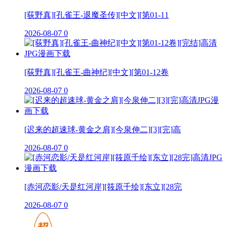
[荻野真][孔雀王-退魔圣传][中文][第01-11
2026-08-07
0
[荻野真][孔雀王-曲神纪][中文][第01-12卷
2026-08-07
0
[迟来的超速球-黄金之肩][今泉伸二][3][完]高
2026-08-07
0
[赤河恋影/天是红河岸][筱原千绘][东立][28完
2026-08-07
0