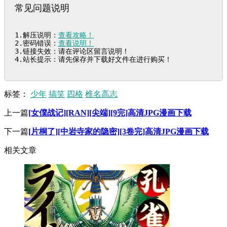
常见问题说明
1.解压说明：
查看攻略！
2.密码错误：
查看说明！
3.链接失效：请在评论区留言说明！

4.站长提示：请先保存并下载好文件在进行购买！
标签：
少年
搞笑
四格
椎名高志
上一篇
[女僕战记][RAN][尖端][9完]高清JPG漫画下载
下一篇
[片桐了][中岩寺家的隐密][3卷完]高清JPG漫画下载
相关文章