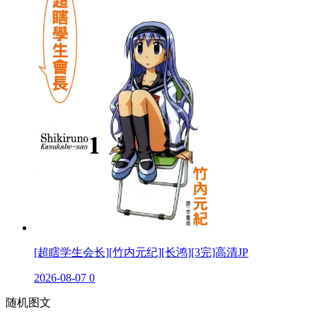
[超瞎学生会长][竹内元纪][长鸿][3完]高清JP
2026-08-07
0
随机图文