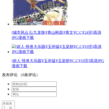
[城市风云儿/九龙珠][青山刚昌][青文][C.C][24完]高清
JPG漫画下载
[超人·怪兽大乐园][玉井猛][玉皇朝][C.C][10完]高清JPG
漫画下载
发布评论
（
0
条评论）