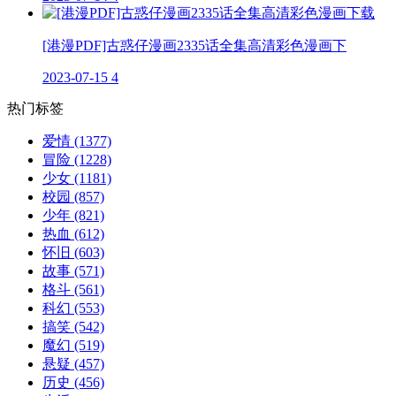
[港漫PDF]古惑仔漫画2335话全集高清彩色漫画下
2023-07-15
4
热门标签
爱情
(1377)
冒险
(1228)
少女
(1181)
校园
(857)
少年
(821)
热血
(612)
怀旧
(603)
故事
(571)
格斗
(561)
科幻
(553)
搞笑
(542)
魔幻
(519)
悬疑
(457)
历史
(456)