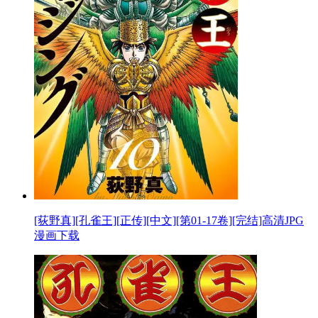
[荻野真][孔雀王][正传][中文][第01-17卷][完结]高清JPG
漫画下载