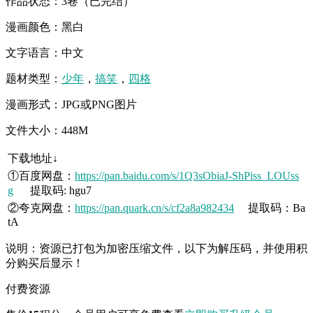
作品状态：3卷（已完结）
漫画颜色：黑白
文字语言：中文
题材类型：
少年
，
搞笑
，
四格
漫画形式：JPG或PNG图片
文件大小：448M
下载地址↓
①百度网盘：
https://pan.baidu.com/s/1Q3sObiaJ-ShPiss_LOUss
g
提取码: hgu7
②夸克网盘：
https://pan.quark.cn/s/cf2a8a982434
提取码：Ba
tA
说明：资源已打包为加密压缩文件，以下为解压码，并使用积
分购买后显示！
付费资源