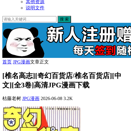
其他资源
说明文件
搜 索
首页
JPG漫画
文章正文
[椎名高志][奇幻百货店/椎名百货店][中
文][全3卷]高清JPG漫画下载
枯藤老树
JPG漫画
2026-06-08
3.2K