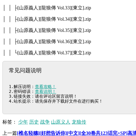
│ │ ├[山原義人][龍狼傳 Vol.33][東立].zip
│ │ ├[山原義人][龍狼傳 Vol.34][東立].zip
│ │ ├[山原義人][龍狼傳 Vol.35][東立].zip
│ │ ├[山原義人][龍狼傳 Vol.36][東立].zip
│ │ └[山原義人][龍狼傳 Vol.37][東立].zip
常见问题说明
1.解压说明：
查看攻略！
2.密码错误：
查看说明！
3.链接失效：请在评论区留言说明！

4.站长提示：请先保存并下载好文件在进行购买！
标签：
少年
历史
战争
山原义人
龙狼传
上一篇
[椎名轻穗][好想告诉你][中文][全30卷共123话完+SP]