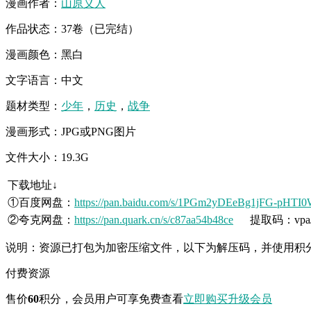
漫画作者：
山原义人
作品状态：37卷（已完结）
漫画颜色：黑白
文字语言：中文
题材类型：
少年
，
历史
，
战争
漫画形式：JPG或PNG图片
文件大小：19.3G
下载地址↓
①百度网盘：
https://pan.baidu.com/s/1PGm2yDEeBg1jFG-pHTI
②夸克网盘：
https://pan.quark.cn/s/c87aa54b48ce
提取码：vpa
说明：资源已打包为加密压缩文件，以下为解压码，并使用积
付费资源
售价
60
积分
，会员用户可享免费查看
立即购买
升级会员