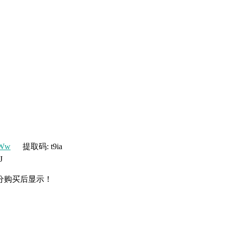
0Ww
提取码: t9ia
J
分购买后显示！