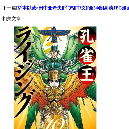
下一篇
[桥本以藏×田中亚希夫][军鸡][中文][全34卷]高清JPG
相关文章