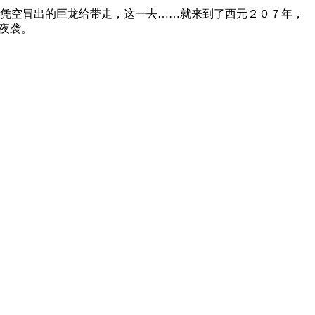
让凭空冒出的巨龙给带走，这一去……就来到了西元２０７年，
夜袭。