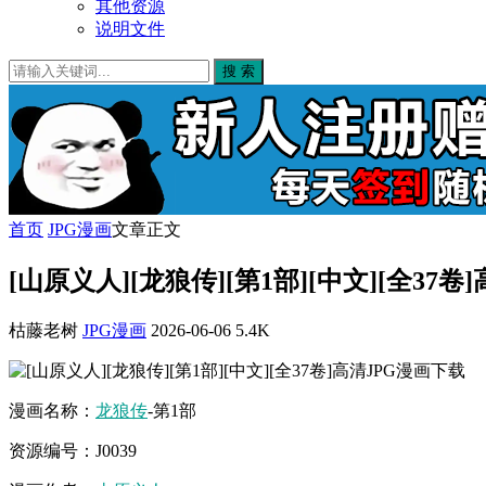
其他资源
说明文件
搜 索
首页
JPG漫画
文章正文
[山原义人][龙狼传][第1部][中文][全37
枯藤老树
JPG漫画
2026-06-06
5.4K
漫画名称：
龙狼传
-第1部
资源编号：J0039