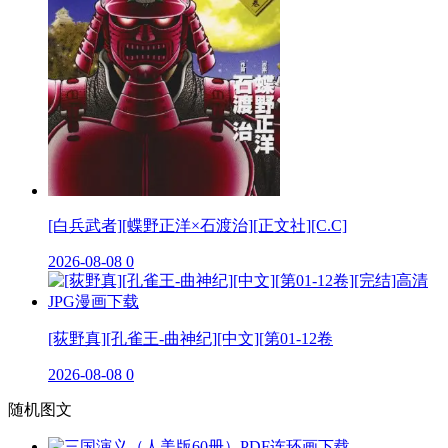
[白兵武者][蝶野正洋×石渡治][正文社][C.C]
2026-08-08
0
[荻野真][孔雀王-曲神纪][中文][第01-12卷
2026-08-08
0
随机图文