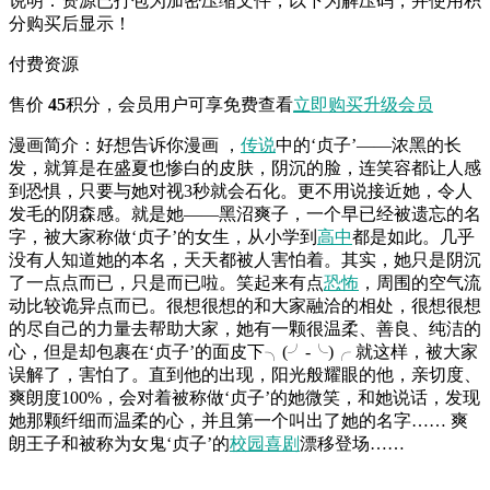
说明：资源已打包为加密压缩文件，以下为解压码，并使用积
分购买后显示！
付费资源
售价
45
积分
，会员用户可享免费查看
立即购买
升级会员
漫画简介：好想告诉你漫画 ，
传说
中的‘贞子’——浓黑的长
发，就算是在盛夏也惨白的皮肤，阴沉的脸，连笑容都让人感
到恐惧，只要与她对视3秒就会石化。更不用说接近她，令人
发毛的阴森感。就是她——黑沼爽子，一个早已经被遗忘的名
字，被大家称做‘贞子’的女生，从小学到
高中
都是如此。几乎
没有人知道她的本名，天天都被人害怕着。其实，她只是阴沉
了一点点而已，只是而已啦。笑起来有点
恐怖
，周围的空气流
动比较诡异点而已。很想很想的和大家融洽的相处，很想很想
的尽自己的力量去帮助大家，她有一颗很温柔、善良、纯洁的
心，但是却包裹在‘贞子’的面皮下╮(╯-╰)╭ 就这样，被大家
误解了，害怕了。直到他的出现，阳光般耀眼的他，亲切度、
爽朗度100%，会对着被称做‘贞子’的她微笑，和她说话，发现
她那颗纤细而温柔的心，并且第一个叫出了她的名字…… 爽
朗王子和被称为女鬼‘贞子’的
校园
喜剧
漂移登场……