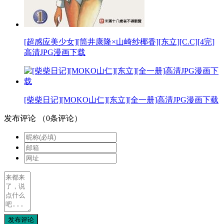
[超感应美少女][筒井康隆×山崎纱椰香][东立][C.C][4完]
高清JPG漫画下载
[柴柴日记][MOKO山仁][东立][全一册]高清JPG漫画下载
发布评论
（
0
条评论）
发布评论