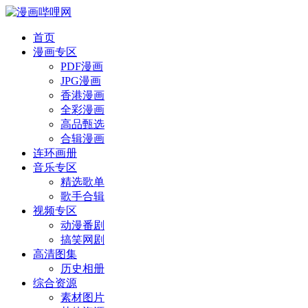
首页
漫画专区
PDF漫画
JPG漫画
香港漫画
全彩漫画
高品甄选
合辑漫画
连环画册
音乐专区
精选歌单
歌手合辑
视频专区
动漫番剧
搞笑网剧
高清图集
历史相册
综合资源
素材图片