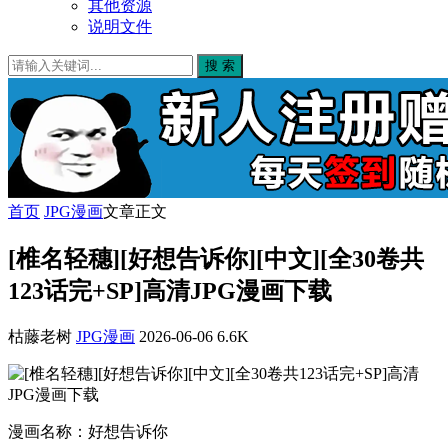
其他资源
说明文件
搜 索
首页
JPG漫画
文章正文
[椎名轻穗][好想告诉你][中文][全30卷共
123话完+SP]高清JPG漫画下载
枯藤老树
JPG漫画
2026-06-06
6.6K
漫画名称：好想告诉你