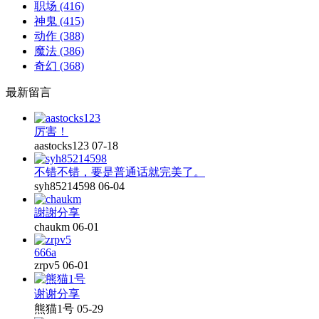
职场
(416)
神鬼
(415)
动作
(388)
魔法
(386)
奇幻
(368)
最新留言
厉害！
aastocks123
07-18
不错不错，要是普通话就完美了。
syh85214598
06-04
謝謝分享
chaukm
06-01
666a
zrpv5
06-01
谢谢分享
熊猫1号
05-29