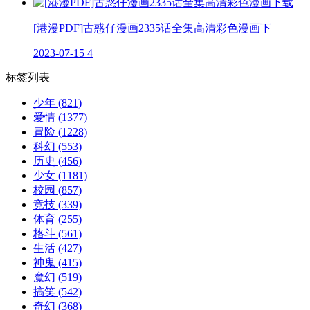
[港漫PDF]古惑仔漫画2335话全集高清彩色漫画下
2023-07-15
4
标签列表
少年
(821)
爱情
(1377)
冒险
(1228)
科幻
(553)
历史
(456)
少女
(1181)
校园
(857)
竞技
(339)
体育
(255)
格斗
(561)
生活
(427)
神鬼
(415)
魔幻
(519)
搞笑
(542)
奇幻
(368)