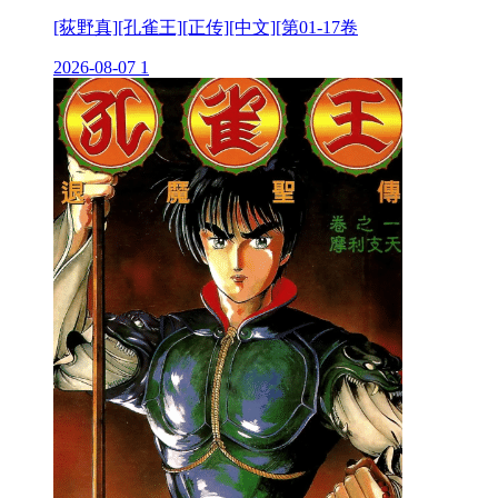
[荻野真][孔雀王][正传][中文][第01-17卷
2026-08-07
1