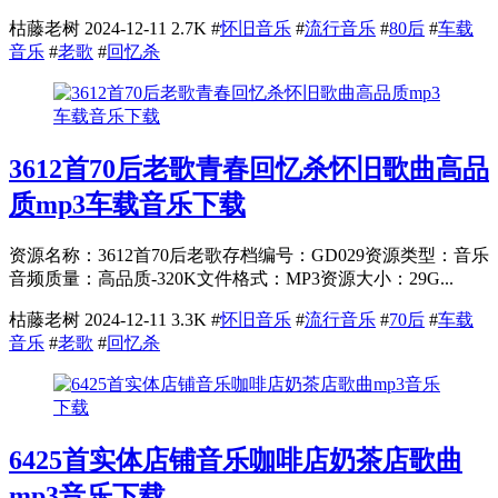
枯藤老树
2024-12-11
2.7K
#
怀旧音乐
#
流行音乐
#
80后
#
车载
音乐
#
老歌
#
回忆杀
3612首70后老歌青春回忆杀怀旧歌曲高品
质mp3车载音乐下载
资源名称：3612首70后老歌存档编号：GD029资源类型：音乐
音频质量：高品质-320K文件格式：MP3资源大小：29G...
枯藤老树
2024-12-11
3.3K
#
怀旧音乐
#
流行音乐
#
70后
#
车载
音乐
#
老歌
#
回忆杀
6425首实体店铺音乐咖啡店奶茶店歌曲
mp3音乐下载