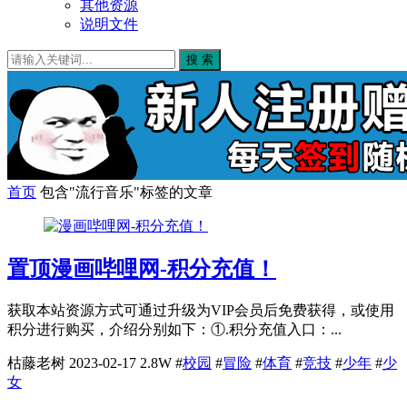
其他资源
说明文件
搜 索
首页
包含"流行音乐"标签的文章
置顶
漫画哔哩网-积分充值！
获取本站资源方式可通过升级为VIP会员后免费获得，或使用
积分进行购买，介绍分别如下：①.积分充值入口：...
枯藤老树
2023-02-17
2.8W
#
校园
#
冒险
#
体育
#
竞技
#
少年
#
少
女