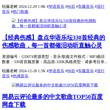
枯藤老树
2024-12-29
1.9K
#
华语音乐
#
90后
#
车载音乐
#
流行
音乐
#
热门歌曲
【经典伤感】盘点华语乐坛330首经典的
伤感歌曲，每一首都催泪动听直触心灵
资源编号：GD074资源类型：音乐/歌曲文件格式：MP3曲目
数量：330首音频质量：高品质-320K风格类型：请参考目录...
枯藤老树
2024-12-28
1.5K
#
华语音乐
#
90后
#
车载音乐
#
流行
音乐
#
伤感音乐
网易云评论最多的中文歌曲TOP50百度
网盘下载