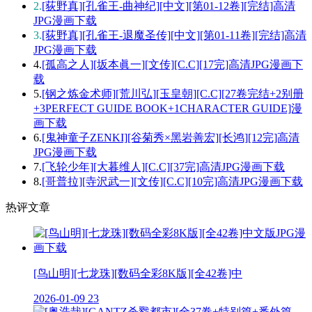
2.
[荻野真][孔雀王-曲神纪][中文][第01-12卷][完结]高清
JPG漫画下载
3.
[荻野真][孔雀王-退魔圣传][中文][第01-11卷][完结]高清
JPG漫画下载
4.
[孤高之人][坂本眞一][文传][C.C][17完]高清JPG漫画下
载
5.
[钢之炼金术师][荒川弘][玉皇朝][C.C][27卷完结+2别册
+3PERFECT GUIDE BOOK+1CHARACTER GUIDE]漫
画下载
6.
[鬼神童子ZENKI][谷菊秀×黑岩善宏][长鸿][12完]高清
JPG漫画下载
7.
[飞轮少年][大暮维人][C.C][37完]高清JPG漫画下载
8.
[哥普拉][寺沢武一][文传][C.C][10完]高清JPG漫画下载
热评文章
[鸟山明][七龙珠][数码全彩8K版][全42卷]中
2026-01-09
23