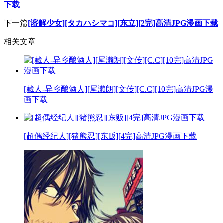
下载
下一篇
[溶解少女][タカハシマコ][东立][2完]高清JPG漫画下载
相关文章
[藏人-异乡酿酒人][尾濑朗][文传][C.C][10完]高清JPG漫
画下载
[超偶经纪人][猪熊忍][东贩][4完]高清JPG漫画下载