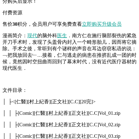
分购买后显示！
付费资源
售价
30
积分
，会员用户可享免费查看
立即购买
升级会员
漫画简介：
现代
的脑外科
医生
．南方仁在施行脑部裂伤的紧急
开刀手术时，发现了头盖骨内封入一个畸形胎儿，因而将它摘
除。手术之後，常听到有个谜样的声音在耳边窃窃私语的说：
﹁把我放回去﹂…接着，仁与逃走的病患在推挤乱成一团的时
候，竟然因时空扭曲而回到了幕末时代，没有近代医疗器材的
现代医生．
文件目录：
│ ├<[仁醫][村上紀香][正文社][C.C][20完]>
│ │ ├[Comic][仁醫][村上紀香][正文社][C.C]Vol_01.zip
│ │ ├[Comic][仁醫][村上紀香][正文社][C.C]Vol_02.zip
│ │ ├[Comic][仁醫][村上紀香][正文社][C.C]Vol_03.zip