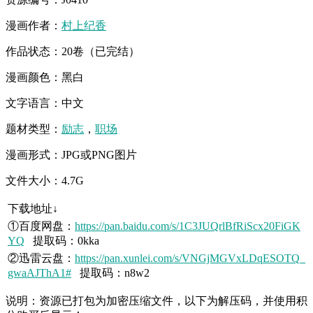
漫画作者：
村上纪香
作品状态：20卷（已完结）
漫画颜色：黑白
文字语言：中文
题材类型：
励志
，
职场
漫画形式：JPG或PNG图片
文件大小：4.7G
下载地址↓
①百度网盘：
https://pan.baidu.com/s/1C3JUQrlBfRiScx20FiGK
YQ
提取码：0kka
②迅雷云盘：
https://pan.xunlei.com/s/VNGjMGVxLDqESOTQ_
gwaAJThA1#
提取码：n8w2
说明：资源已打包为加密压缩文件，以下为解压码，并使用积