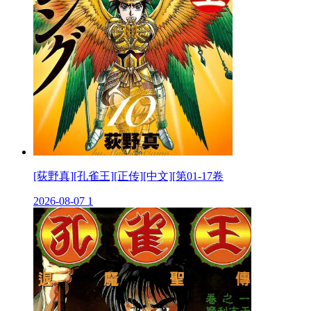
[荻野真][孔雀王][正传][中文][第01-17卷
2026-08-07
1