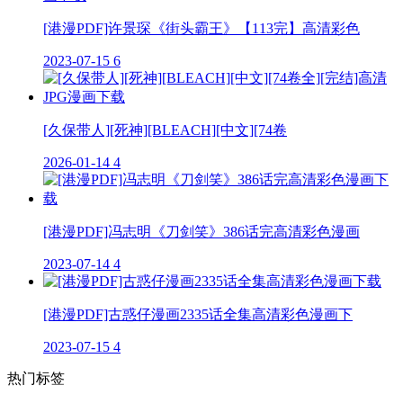
[港漫PDF]许景琛《街头霸王》【113完】高清彩色
2023-07-15
6
[久保带人][死神][BLEACH][中文][74卷
2026-01-14
4
[港漫PDF]冯志明《刀剑笑》386话完高清彩色漫画
2023-07-14
4
[港漫PDF]古惑仔漫画2335话全集高清彩色漫画下
2023-07-15
4
热门标签