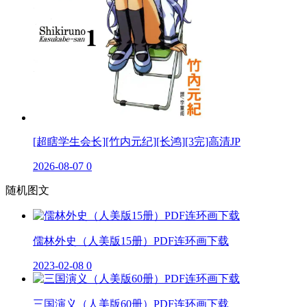
[超瞎学生会长][竹内元纪][长鸿][3完]高清JP
2026-08-07
0
随机图文
儒林外史（人美版15册）PDF连环画下载
2023-02-08
0
三国演义（人美版60册）PDF连环画下载