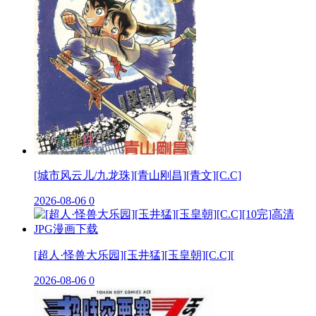
[城市风云儿/九龙珠][青山刚昌][青文][C.C]
2026-08-06
0
[超人·怪兽大乐园][玉井猛][玉皇朝][C.C][
2026-08-06
0