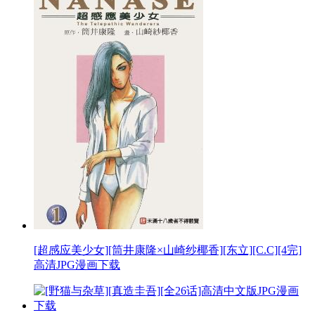
[超感应美少女][筒井康隆×山崎纱椰香][东立][C.C][4完]
高清JPG漫画下载