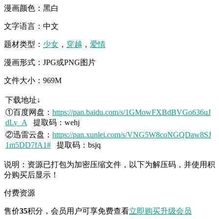
漫画颜色：黑白
文字语言：中文
题材类型：
少女
，
穿越
，
爱情
漫画形式：JPG或PNG图片
文件大小：969M
下载地址↓
①百度网盘：
https://pan.baidu.com/s/1GMowFXBdBVGo636uJ
dLy_A
提取码：wehj
②迅雷云盘：
https://pan.xunlei.com/s/VNG5W8coNGQDaw8SJ
1m5DD7fA1#
提取码：bsjq
说明：资源已打包为加密压缩文件，以下为解压码，并使用积
分购买后显示！
付费资源
售价
35
积分
，会员用户可享免费查看
立即购买
升级会员