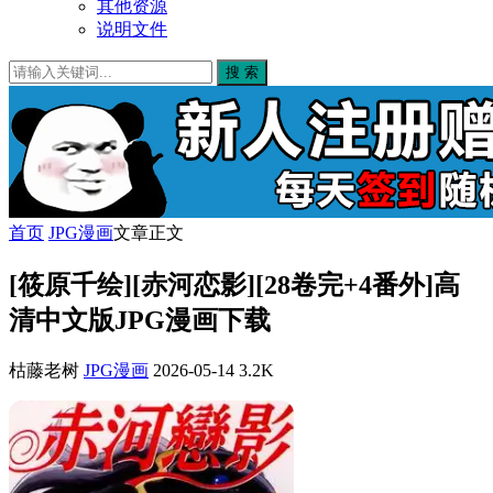
其他资源
说明文件
搜 索
首页
JPG漫画
文章正文
[筱原千绘][赤河恋影][28卷完+4番外]高
清中文版JPG漫画下载
枯藤老树
JPG漫画
2026-05-14
3.2K