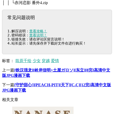
│ │ └赤河恋影 番外4.zip
常见问题说明
1.解压说明：
查看攻略！
2.密码错误：
查看说明！
3.链接失效：请在评论区留言说明！

4.站长提示：请先保存并下载好文件在进行购买！
标签：
筱原千绘
少女
穿越
爱情
上一篇
[铁汉强龙][岭岸信明×土屋ガロソ][东立][8完]高清中文
版JPG漫画下载
下一篇
[守护甜心!][PEACH-PIT][天下][C.C][12完]高清中文版
JPG漫画下载
相关文章