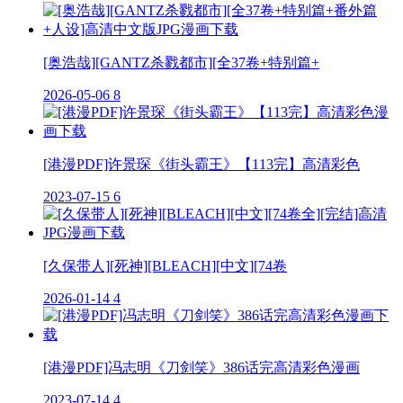
[奥浩哉][GANTZ杀戮都市][全37卷+特别篇+
2026-05-06
8
[港漫PDF]许景琛《街头霸王》【113完】高清彩色
2023-07-15
6
[久保带人][死神][BLEACH][中文][74卷
2026-01-14
4
[港漫PDF]冯志明《刀剑笑》386话完高清彩色漫画
2023-07-14
4