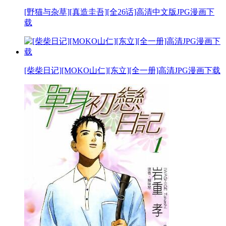
[野猫与杂草][真造圭吾][全26话]高清中文版JPG漫画下
载
[柴柴日记][MOKO山仁][东立][全一册]高清JPG漫画下载