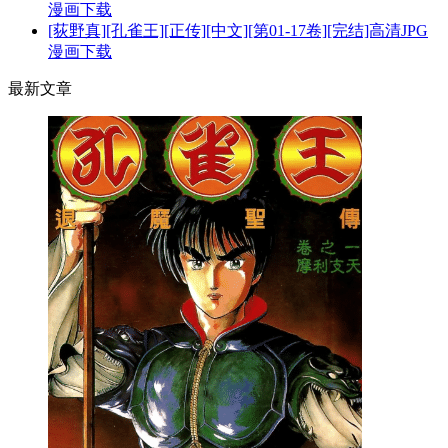
漫画下载
[荻野真][孔雀王][正传][中文][第01-17卷][完结]高清JPG
漫画下载
最新文章