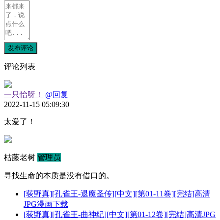
发布评论
评论列表
一只怡呀！
@回复
2022-11-15 05:09:30
太爱了！
枯藤老树
管理员
寻找生命的本质是没有借口的。
[荻野真][孔雀王-退魔圣传][中文][第01-11卷][完结]高清
JPG漫画下载
[荻野真][孔雀王-曲神纪][中文][第01-12卷][完结]高清JPG