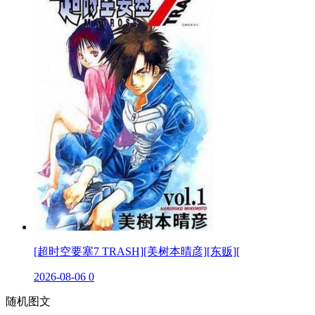
[超时空要塞7 TRASH][美树本晴彦][东贩][
2026-08-06
0
随机图文