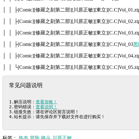
│ │ ├[Comic][修羅之刻第二部][川原正敏][東立][C.C]Vol_01.zi
│ │ ├[Comic][修羅之刻第二部][川原正敏][東立][C.C]Vol_02.zi
│ │ ├[Comic][修羅之刻第二部][川原正敏][東立][C.C]Vol_03.zi
│ │ ├[Comic][修羅之刻第二部][川原正敏][東立][C.C]Vol_03
黑
│ │ ├[Comic][修羅之刻第二部][川原正敏][東立][C.C]Vol_04.zi
│ │ └[Comic][修羅之刻第二部][川原正敏][東立][C.C]Vol_05.zi
常见问题说明
1.解压说明：
查看攻略！
2.密码错误：
查看说明！
3.链接失效：请在评论区留言说明！

4.站长提示：请先保存并下载好文件在进行购买！
标签：
热血
冒险
格斗
川原正敏