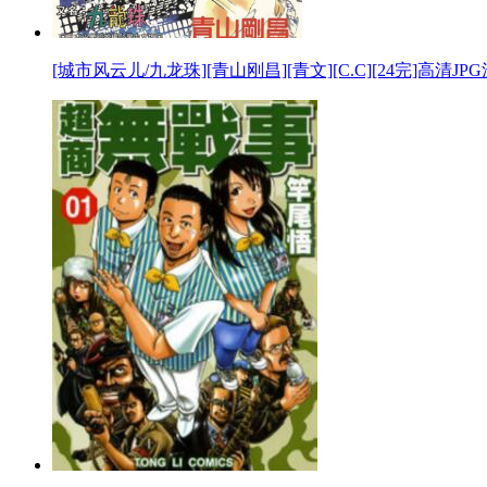
[城市风云儿/九龙珠][青山刚昌][青文][C.C][24完]高清J