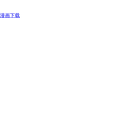
PG漫画下载