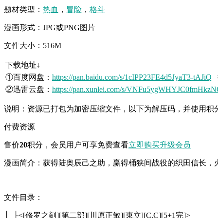
题材类型：
热血
，
冒险
，
格斗
漫画形式：JPG或PNG图片
文件大小：516M
下载地址↓
①百度网盘：
https://pan.baidu.com/s/1cIPP23FE4d5JyaT3-tAJiQ
提
②迅雷云盘：
https://pan.xunlei.com/s/VNFu5ygWHYJC0fmHkz
说明：资源已打包为加密压缩文件，以下为解压码，并使用积
付费资源
售价
20
积分
，会员用户可享免费查看
立即购买
升级会员
漫画简介：获得陆奥辰己之助，赢得桶狭间战役的织田信长，
文件目录：
│ ├<[修罗之刻][第二部][川原正敏][東立][C.C][5+1完]>