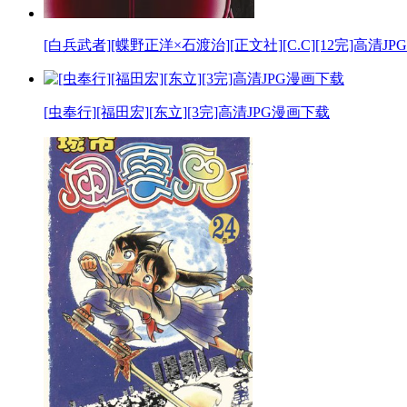
[白兵武者][蝶野正洋×石渡治][正文社][C.C][12完]高清J
[虫奉行][福田宏][东立][3完]高清JPG漫画下载