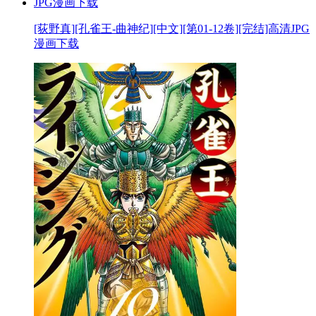
[荻野真][孔雀王-曲神纪][中文][第01-12卷][完结]高清JPG
漫画下载