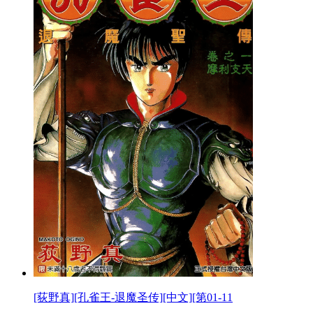
[荻野真][孔雀王-退魔圣传][中文][第01-11