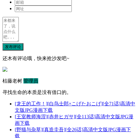
发布评论
还木有评论哦，快来抢沙发吧~
枯藤老树
管理员
寻找生命的本质是没有借口的。
[龙王的工作！][白鸟士郎×こげたおこげ][全71话]高清中
文版JPG漫画下载
[王室教师海涅][赤井ヒガサ][全113话]高清中文版JPG漫
画下载
[野猫与杂草][真造圭吾][全26话]高清中文版JPG漫画下
载