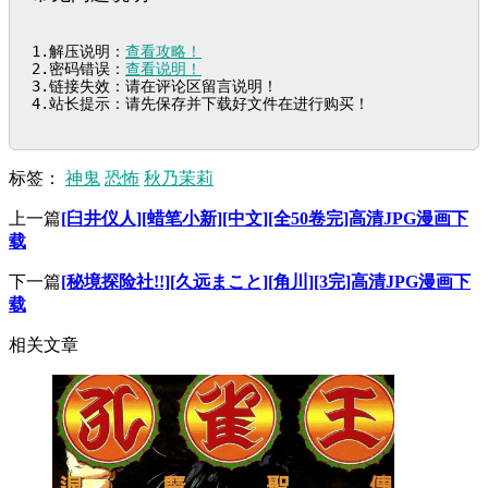
1.解压说明：
查看攻略！
2.密码错误：
查看说明！
3.链接失效：请在评论区留言说明！

4.站长提示：请先保存并下载好文件在进行购买！
标签：
神鬼
恐怖
秋乃茉莉
上一篇
[臼井仪人][蜡笔小新][中文][全50卷完]高清JPG漫画下
载
下一篇
[秘境探险社!!][久远まこと][角川][3完]高清JPG漫画下
载
相关文章