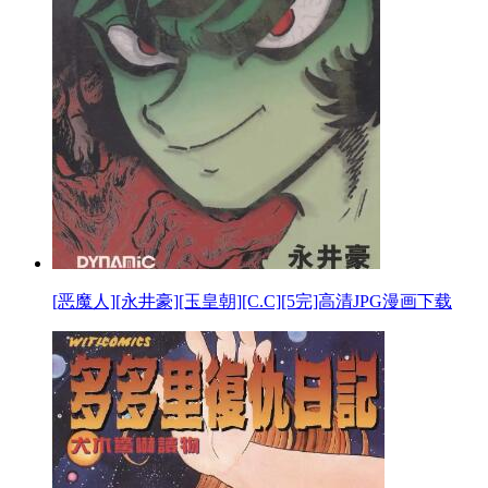
[恶魔人][永井豪][玉皇朝][C.C][5完]高清JPG漫画下载