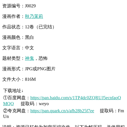
资源编号：J0029
漫画作者：
秋乃茉莉
作品状态：12卷（已完结）
漫画颜色：黑白
文字语言：中文
题材类型：
神鬼
，恐怖
漫画形式：JPG或PNG图片
文件大小：816M
下载地址↓
①百度网盘：
https://pan.baidu.com/s/1TP4dc0ZQRUJ5ecnfaoQ
MQQ
提取码：weyo
②夸克网盘：
https://pan.quark.cn/s/afb28b25f7ee
提取码：Fm
Un