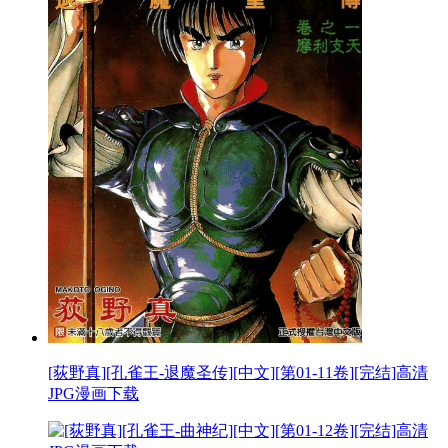
[荻野真][孔雀王-退魔圣传][中文][第01-11卷][完结]高清
JPG漫画下载