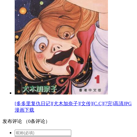
[多多里复仇日记][犬木加奈子][文传][C.C][7完]高清JPG
漫画下载
发布评论
（
0
条评论）