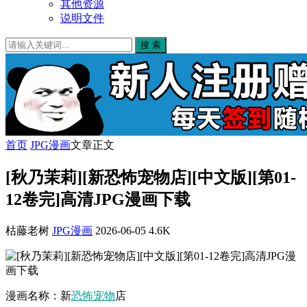
其他资源
说明文件
搜 索
首页
JPG漫画
文章正文
[秋乃茉莉][新恐怖宠物店][中文版][第01-
12卷完]高清JPG漫画下载
枯藤老树
JPG漫画
2026-06-05
4.6K
漫画名称：新
恐怖
宠物
店