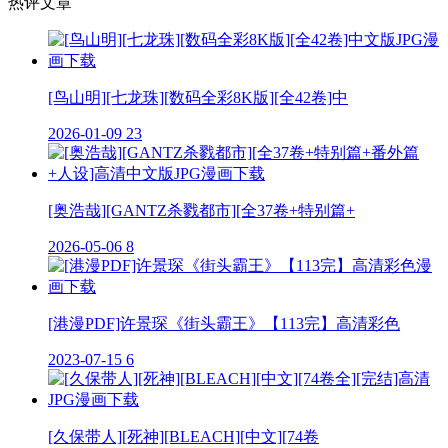
热评文章
[鸟山明][七龙珠][数码全彩8K版][全42卷]中
2026-01-09
23
[奥浩哉][GANTZ杀戮都市][全37卷+特别篇+
2026-05-06
8
[港漫PDF]许景琛《街头霸王》【113完】高清彩色
2023-07-15
6
[久保带人][死神][BLEACH][中文][74卷