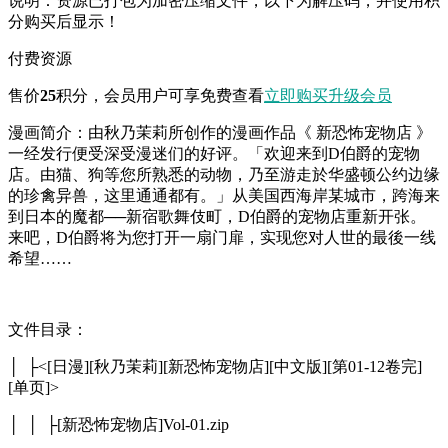
说明：资源已打包为加密压缩文件，以下为解压码，并使用积
分购买后显示！
付费资源
售价
25
积分
，会员用户可享免费查看
立即购买
升级会员
漫画简介：由秋乃茉莉所创作的漫画作品《 新恐怖宠物店 》
一经发行便受深受漫迷们的好评。「欢迎来到D伯爵的宠物
店。由猫、狗等您所熟悉的动物，乃至游走於华盛顿公约边缘
的珍禽异兽，这里通通都有。」从美国西海岸某城市，跨海来
到日本的魔都──新宿歌舞伎町，D伯爵的宠物店重新开张。
来吧，D伯爵将为您打开一扇门扉，实现您对人世的最後一线
希望……
文件目录：
│ ├<[日漫][秋乃茉莉][新恐怖宠物店][中文版][第01-12卷完]
[单页]>
│ │ ├[新恐怖宠物店]Vol-01.zip