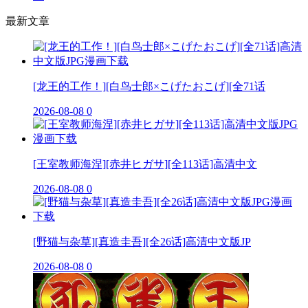
最新文章
[龙王的工作！][白鸟士郎×こげたおこげ][全71话
2026-08-08
0
[王室教师海涅][赤井ヒガサ][全113话]高清中文
2026-08-08
0
[野猫与杂草][真造圭吾][全26话]高清中文版JP
2026-08-08
0