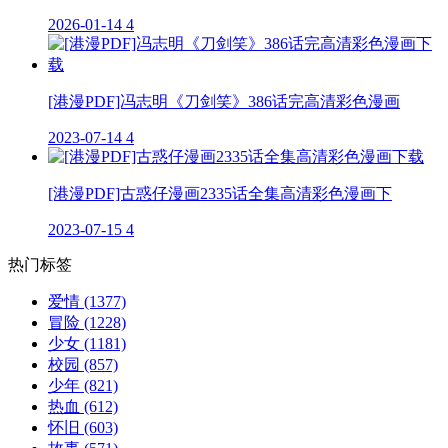
2026-01-14
4
[港漫PDF]冯志明《刀剑笑》386话完高清彩色漫画
2023-07-14
4
[港漫PDF]古惑仔漫画2335话全集高清彩色漫画下
2023-07-15
4
热门标签
爱情
(1377)
冒险
(1228)
少女
(1181)
校园
(857)
少年
(821)
热血
(612)
怀旧
(603)