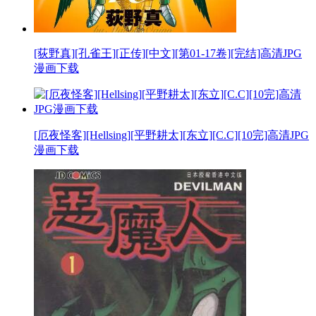
[荻野真][孔雀王][正传][中文][第01-17卷][完结]高清JPG
漫画下载
[厄夜怪客][Hellsing][平野耕太][东立][C.C][10完]高清JPG
漫画下载