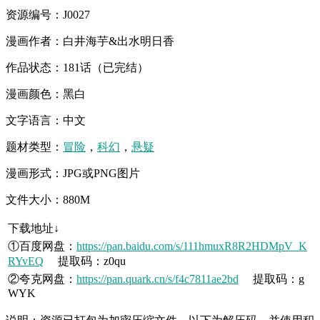
资源编号：J0027
漫画作者：白井海芋&出水明日香
作品状态：181话（已完结）
漫画颜色：黑白
文字语言：中文
题材类型：
冒险
，
科幻
，
悬疑
漫画形式：JPG或PNG图片
文件大小：880M
下载地址↓
①百度网盘：
https://pan.baidu.com/s/111hmuxR8R2HDMpV_K
RYvEQ
提取码：z0qu
②夸克网盘：
https://pan.quark.cn/s/f4c7811ae2bd
提取码：g
WYK