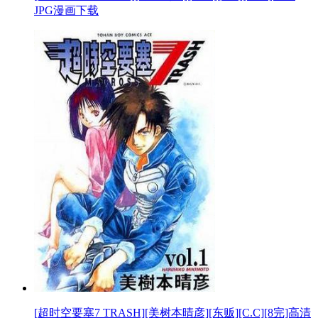
JPG漫画下载
[超时空要塞7 TRASH][美树本晴彦][东贩][C.C][8完]高清