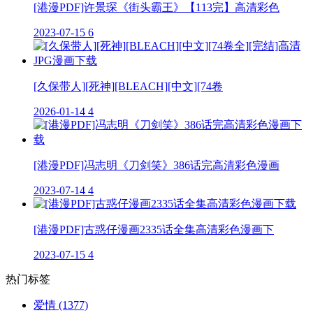
[港漫PDF]许景琛《街头霸王》【113完】高清彩色
2023-07-15
6
[久保带人][死神][BLEACH][中文][74卷
2026-01-14
4
[港漫PDF]冯志明《刀剑笑》386话完高清彩色漫画
2023-07-14
4
[港漫PDF]古惑仔漫画2335话全集高清彩色漫画下
2023-07-15
4
热门标签
爱情
(1377)