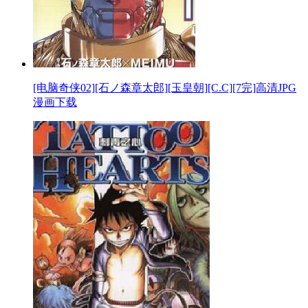
[电脑奇侠02][石ノ森章太郎][玉皇朝][C.C][7完]高清JPG
漫画下载