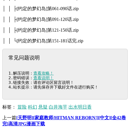
│ │ ├[约定的梦幻岛]第061-090话.zip
│ │ ├[约定的梦幻岛]第091-120话.zip
│ │ ├[约定的梦幻岛]第121-150话.zip
│ │ └[约定的梦幻岛]第151-181话完.zip
常见问题说明
1.解压说明：
查看攻略！
2.密码错误：
查看说明！
3.链接失效：请在评论区留言说明！

4.站长提示：请先保存并下载好文件在进行购买！
标签：
冒险
科幻
悬疑
白井海芋
出水明日香
上一篇
[天野明][家庭教师/HITMAN REBORN!][中文][全42卷
完]高清JPG漫画下载