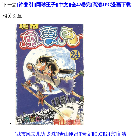
下一篇
[许斐刚][网球王子][中文][全42卷完]高清JPG漫画下载
相关文章
[城市风云儿/九龙珠][青山刚昌][青文][C.C][24完]高清