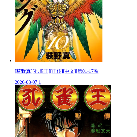
[荻野真][孔雀王][正传][中文][第01-17卷
2026-08-07
1