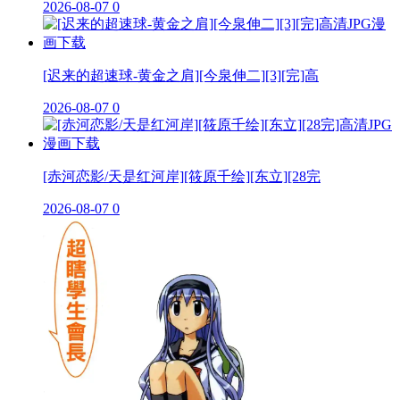
2026-08-07
0
[迟来的超速球-黄金之肩][今泉伸二][3][完]高
2026-08-07
0
[赤河恋影/天是红河岸][筱原千绘][东立][28完
2026-08-07
0