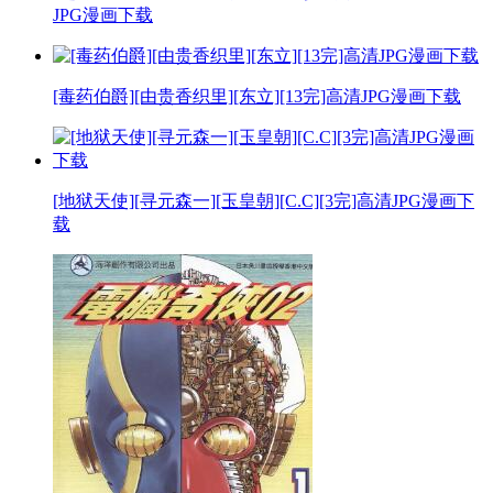
JPG漫画下载
[毒药伯爵][由贵香织里][东立][13完]高清JPG漫画下载
[地狱天使][寻元森一][玉皇朝][C.C][3完]高清JPG漫画下
载