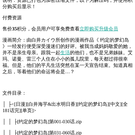
说明：资源已打包为加密压缩文件，以下为解压码，并使用积
分购买后显示！
付费资源
售价
35
积分
，会员用户可享免费查看
立即购买
升级会员
漫画简介：由白井カイウ所创作的漫画作品《 约定的梦幻岛
》一经发行便受深受漫迷们的好评。被我当成妈妈敬爱的她，
并不是亲生母亲。跟我一起
生活
的他们，也不是兄弟姊妹。艾
玛、诺曼、雷三个人住在小小的孤儿院里，每天都过得很幸
福。但是，他们的平凡生活突然在某一天宣告结束。知道真相
之后，等着他们的命运将会是…？
文件目录：
│ ├<[日漫][白井海芋&出水明日香][约定的梦幻岛][中文][全
181话完][单页]>
│ │ ├[约定的梦幻岛]第001-030话.zip
│ │ ├[约定的梦幻岛]第031-060话.zip