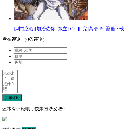
[刺青之心][加治佐修][东立][C.C][2完]高清JPG漫画下载
发布评论
（
0
条评论）
发布评论
还木有评论哦，快来抢沙发吧~