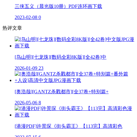
三侠五义（晨光版10册）PDF连环画下载
2023-02-08
0
热评文章
[鸟山明][七龙珠][数码全彩8K版][全42卷]中
2026-01-09
23
[奥浩哉][GANTZ杀戮都市][全37卷+特别篇+
2026-05-06
8
[港漫PDF]许景琛《街头霸王》【113完】高清彩色