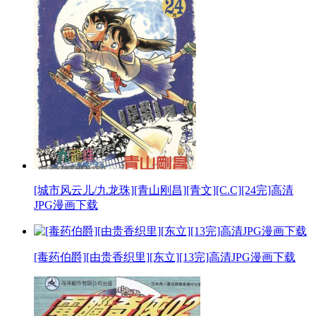
[城市风云儿/九龙珠][青山刚昌][青文][C.C][24完]高清
JPG漫画下载
[毒药伯爵][由贵香织里][东立][13完]高清JPG漫画下载