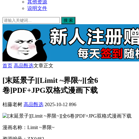
其他资源
说明文件
搜 索
首页
高品甄选
文章正文
[末延景子][Limit ~界限~][全6
卷]PDF+JPG双格式漫画下载
枯藤老树
高品甄选
2025-10-12
896
漫画名称：Limit ~界限~
资源编号：ZX0482