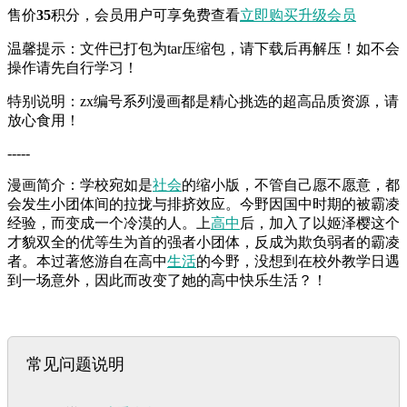
售价
35
积分
，会员用户可享免费查看
立即购买
升级会员
温馨提示：文件已打包为tar压缩包，请下载后再解压！如不会
操作请先自行学习！
特别说明：zx编号系列漫画都是精心挑选的超高品质资源，请
放心食用！
-----
漫画简介：学校宛如是
社会
的缩小版，不管自己愿不愿意，都
会发生小团体间的拉拢与排挤效应。今野因国中时期的被霸凌
经验，而变成一个冷漠的人。上
高中
后，加入了以姬泽樱这个
才貌双全的优等生为首的强者小团体，反成为欺负弱者的霸凌
者。本过著悠游自在高中
生活
的今野，没想到在校外教学日遇
到一场意外，因此而改变了她的高中快乐生活？！
常见问题说明