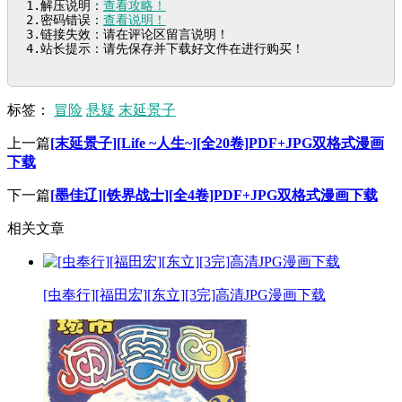
1.解压说明：
查看攻略！
2.密码错误：
查看说明！
3.链接失效：请在评论区留言说明！

4.站长提示：请先保存并下载好文件在进行购买！
标签：
冒险
悬疑
末延景子
上一篇
[末延景子][Life ~人生~][全20卷]PDF+JPG双格式漫画
下载
下一篇
[墨佳辽][铁界战士][全4卷]PDF+JPG双格式漫画下载
相关文章
[虫奉行][福田宏][东立][3完]高清JPG漫画下载