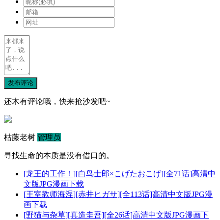
发布评论
还木有评论哦，快来抢沙发吧~
枯藤老树
管理员
寻找生命的本质是没有借口的。
[龙王的工作！][白鸟士郎×こげたおこげ][全71话]高清中
文版JPG漫画下载
[王室教师海涅][赤井ヒガサ][全113话]高清中文版JPG漫
画下载
[野猫与杂草][真造圭吾][全26话]高清中文版JPG漫画下