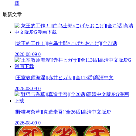
载
最新文章
[龙王的工作！][白鸟士郎×こげたおこげ][全71话
2026-08-09
0
[王室教师海涅][赤井ヒガサ][全113话]高清中文
2026-08-09
0
[野猫与杂草][真造圭吾][全26话]高清中文版JP
2026-08-09
0