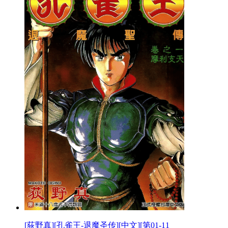
[荻野真][孔雀王-退魔圣传][中文][第01-11