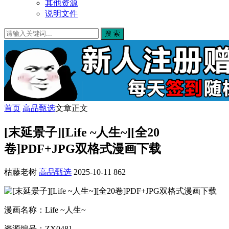
其他资源
说明文件
搜 索
首页
高品甄选
文章正文
[末延景子][Life ~人生~][全20
卷]PDF+JPG双格式漫画下载
枯藤老树
高品甄选
2025-10-11
862
漫画名称：Life ~人生~
资源编号：ZX0481