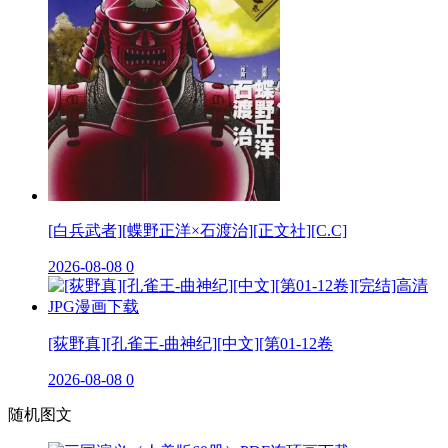
[白兵武者][蝶野正洋×石渡治][正文社][C.C]
2026-08-08
0
[荻野真][孔雀王-曲神纪][中文][第01-12卷
2026-08-08
0
随机图文