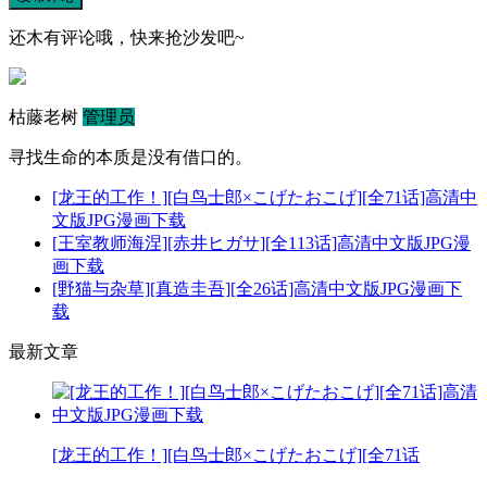
还木有评论哦，快来抢沙发吧~
枯藤老树
管理员
寻找生命的本质是没有借口的。
[龙王的工作！][白鸟士郎×こげたおこげ][全71话]高清中
文版JPG漫画下载
[王室教师海涅][赤井ヒガサ][全113话]高清中文版JPG漫
画下载
[野猫与杂草][真造圭吾][全26话]高清中文版JPG漫画下
载
最新文章
[龙王的工作！][白鸟士郎×こげたおこげ][全71话