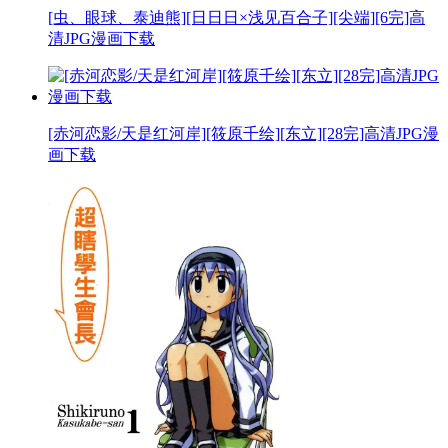
[虫、眼球、泰迪熊][日日日×浅见百合子][尖端][6完]高
清JPG漫画下载
[赤河恋影/天是红河岸][筱原千绘][东立][28完]高清JPG漫
画下载