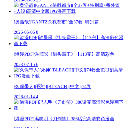
[奥浩哉][GANTZ杀戮都市][全37卷+特别篇+
2026-05-06
8
[港漫PDF]许景琛《街头霸王》【113完】高清彩色
2023-07-15
6
[久保带人][死神][BLEACH][中文][74卷
2026-01-14
4
[港漫PDF]冯志明《刀剑笑》386话完高清彩色漫画