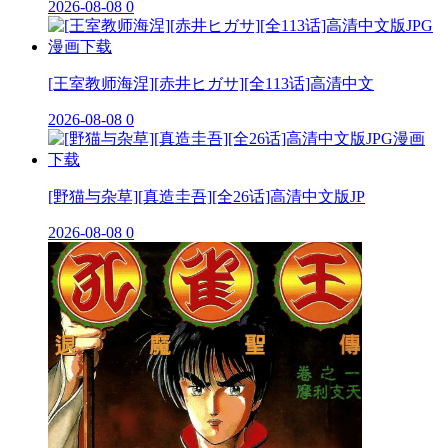
2026-08-08
0
[王室教师海涅][赤井ヒガサ][全113话]高清中文
2026-08-08
0
[野猫与杂草][真造圭吾][全26话]高清中文版JP
2026-08-08
0