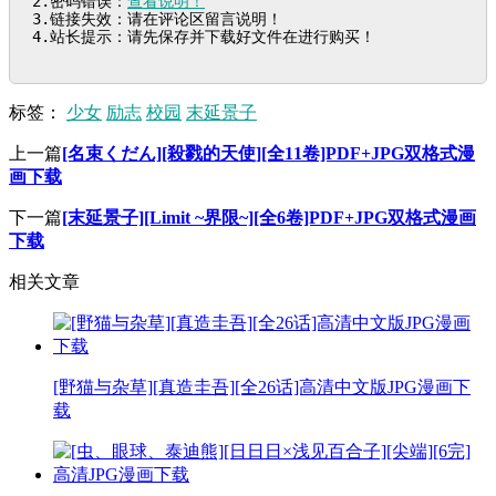
2.密码错误：
查看说明！
3.链接失效：请在评论区留言说明！

4.站长提示：请先保存并下载好文件在进行购买！
标签：
少女
励志
校园
末延景子
上一篇
[名束くだん][殺戮的天使][全11卷]PDF+JPG双格式漫
画下载
下一篇
[末延景子][Limit ~界限~][全6卷]PDF+JPG双格式漫画
下载
相关文章
[野猫与杂草][真造圭吾][全26话]高清中文版JPG漫画下
载