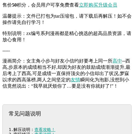
售价
50
积分
，会员用户可享免费查看
立即购买
升级会员
温馨提示：文件已打包为tar压缩包，请下载后再解压！如不会
操作请先自行学习！
特别说明：zx编号系列漫画都是精心挑选的超高品质资源，请
放心食用！
-----
漫画简介：女主角小步与好友小信约好要考上同一所
高中
─西
高,步原本的成绩相当不好,却因为好友的鼓励成绩渐渐提升,最
后考上了西高,可是成绩一直保持顶尖的小信却出了状况,梦寐
以求的西高落榜,两人之间坚定的
友情
瞬间化为泡影,没想到小
信竟然说出：“我早就厌烦你了…要是没有你就好了!”！
常见问题说明
1.解压说明：
查看攻略！