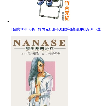
[超瞎学生会长][竹内元纪][长鸿][3完]高清JPG漫画下载