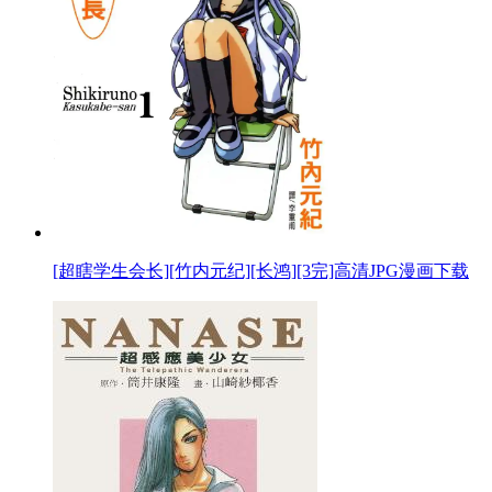
[超瞎学生会长][竹内元纪][长鸿][3完]高清JPG漫画下载