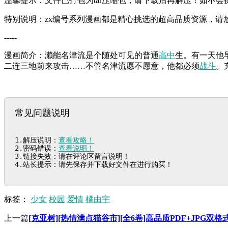
温馨提示：文件已打包为tar压缩包，请下载后再解压！如不会
特别说明：zx编号系列漫画都是精心挑选的超高品质资源，请
-----
漫画简介：濑能名津流是个随处可见的普通
高中
生。有一天他
二连三地前来攻击……不管名津流愿不愿意，他都必须
战斗
。
常见问题说明
1.解压说明：
查看攻略！
2.密码错误：
查看说明！
3.链接失效：请在评论区留言说明！

4.站长提示：请先保存并下载好文件在进行购买！
标签：
少女
校园
爱情
橘由宇
上一篇
[克亚树][热情满点猫谷市][全6卷]高品质PDF+JPG双