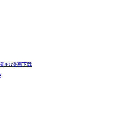
高清JPG漫画下载