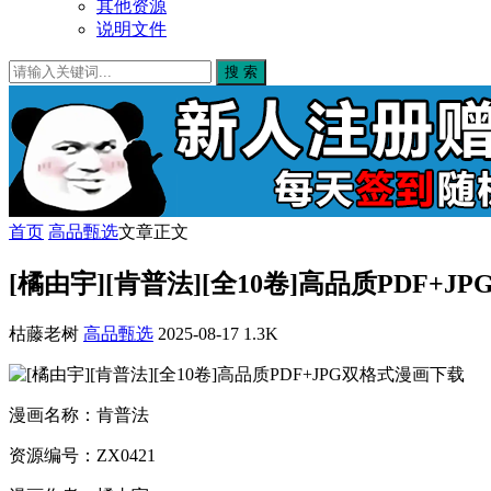
其他资源
说明文件
搜 索
首页
高品甄选
文章正文
[橘由宇][肯普法][全10卷]高品质PDF+
枯藤老树
高品甄选
2025-08-17
1.3K
漫画名称：肯普法
资源编号：ZX0421