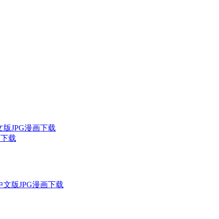
文版JPG漫画下载
画下载