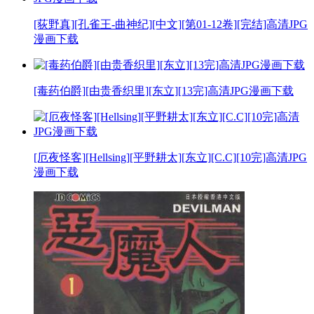
[荻野真][孔雀王-曲神纪][中文][第01-12卷][完结]高清JPG
漫画下载
[毒药伯爵][由贵香织里][东立][13完]高清JPG漫画下载
[厄夜怪客][Hellsing][平野耕太][东立][C.C][10完]高清JPG
漫画下载