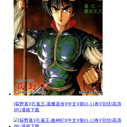
[荻野真][孔雀王-退魔圣传][中文][第01-11卷][完结]高清
JPG漫画下载