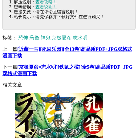
1.解压说明：
查看攻略！
2.密码错误：
查看说明！
3.链接失效：请在评论区留言说明！

4.站长提示：请先保存并下载好文件在进行购买！
标签：
恐怖
悬疑
神鬼
京极夏彦
志水明
上一篇
[近藤一马][死囚乐园][全13卷]高品质PDF+JPG双格式
漫画下载
下一篇
[京极夏彦×志水明][铁鼠之槛][全5卷]高品质PDF+JPG
双格式漫画下载
相关文章