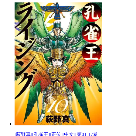
[荻野真][孔雀王][正传][中文][第01-17卷