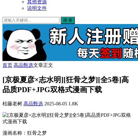
其他资源
说明文件
搜 索
首页
高品甄选
文章正文
[京极夏彦×志水明][狂骨之梦][全5卷]高
品质PDF+JPG双格式漫画下载
枯藤老树
高品甄选
2025-08-05
1.8K
漫画名称：狂骨之梦