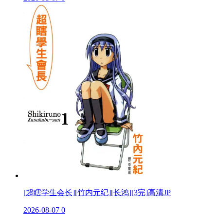
[超瞎学生会长][竹内元纪][长鸿][3完]高清JP
2026-08-07
0