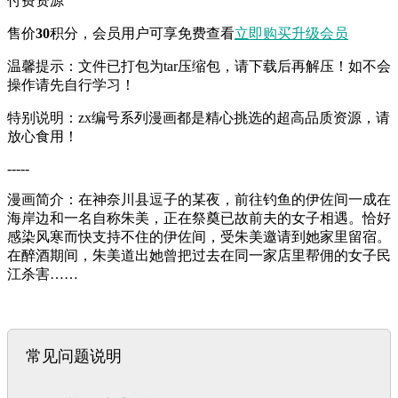
付费资源
售价
30
积分
，会员用户可享免费查看
立即购买
升级会员
温馨提示：文件已打包为tar压缩包，请下载后再解压！如不会
操作请先自行学习！
特别说明：zx编号系列漫画都是精心挑选的超高品质资源，请
放心食用！
-----
漫画简介：在神奈川县逗子的某夜，前往钓鱼的伊佐间一成在
海岸边和一名自称朱美，正在祭奠已故前夫的女子相遇。恰好
感染风寒而快支持不住的伊佐间，受朱美邀请到她家里留宿。
在醉酒期间，朱美道出她曾把过去在同一家店里帮佣的女子民
江杀害……
常见问题说明