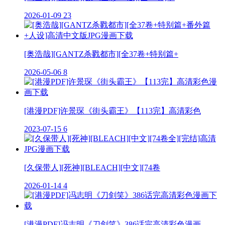
2026-01-09
23
[奥浩哉][GANTZ杀戮都市][全37卷+特别篇+
2026-05-06
8
[港漫PDF]许景琛《街头霸王》【113完】高清彩色
2023-07-15
6
[久保带人][死神][BLEACH][中文][74卷
2026-01-14
4
[港漫PDF]冯志明《刀剑笑》386话完高清彩色漫画