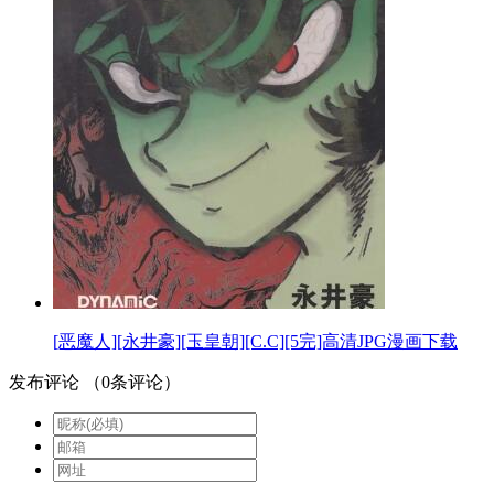
[恶魔人][永井豪][玉皇朝][C.C][5完]高清JPG漫画下载
发布评论
（
0
条评论）