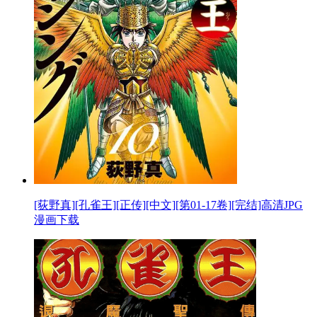
[荻野真][孔雀王][正传][中文][第01-17卷][完结]高清JPG
漫画下载