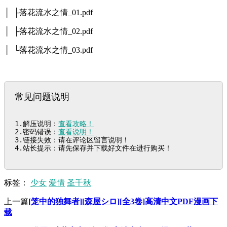
│ ├落花流水之情_01.pdf
│ ├落花流水之情_02.pdf
│ └落花流水之情_03.pdf
常见问题说明
1.解压说明：
查看攻略！
2.密码错误：
查看说明！
3.链接失效：请在评论区留言说明！

4.站长提示：请先保存并下载好文件在进行购买！
标签：
少女
爱情
圣千秋
上一篇
[笼中的独舞者][森屋シロ][全3卷]高清中文PDF漫画下
载