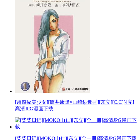
[超感应美少女][筒井康隆×山崎纱椰香][东立][C.C][4完]
高清JPG漫画下载
[柴柴日记][MOKO山仁][东立][全一册]高清JPG漫画下载