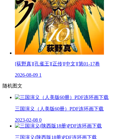
[荻野真][孔雀王][正传][中文][第01-17卷
2026-08-09
1
随机图文
三国演义（人美版60册）PDF连环画下载
2023-02-08
0
三国演义(陕西版18册)PDF连环画下载