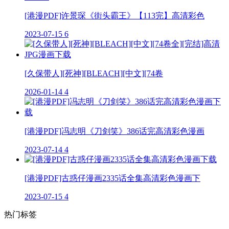
[港漫PDF]许景琛《街头霸王》【113完】高清彩色
2023-07-15
6
[久保带人][死神][BLEACH][中文][74卷
2026-01-14
4
[港漫PDF]冯志明《刀剑笑》386话完高清彩色漫画
2023-07-14
4
[港漫PDF]古惑仔漫画2335话全集高清彩色漫画下
2023-07-15
4
热门标签