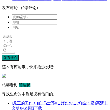
发布评论
（
0
条评论）
发布评论
还木有评论哦，快来抢沙发吧~
枯藤老树
管理员
寻找生命的本质是没有借口的。
[龙王的工作！][白鸟士郎×こげたおこげ][全71话]高清中
文版JPG漫画下载