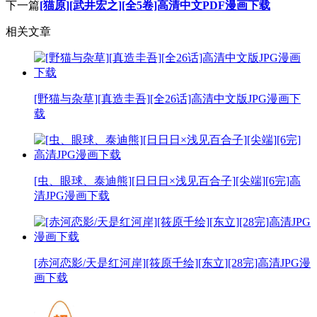
下一篇
[猫原][武井宏之][全5卷]高清中文PDF漫画下载
相关文章
[野猫与杂草][真造圭吾][全26话]高清中文版JPG漫画下
载
[虫、眼球、泰迪熊][日日日×浅见百合子][尖端][6完]高
清JPG漫画下载
[赤河恋影/天是红河岸][筱原千绘][东立][28完]高清JPG漫
画下载