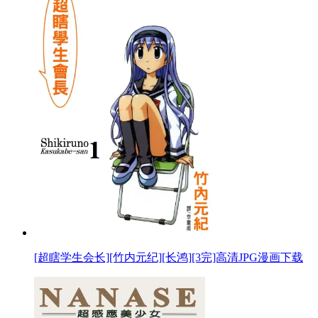
[超瞎学生会长][竹内元纪][长鸿][3完]高清JPG漫画下载