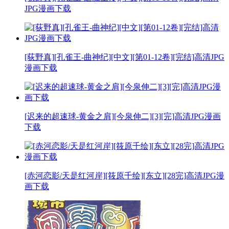
JPG漫画下载
[荻野真][孔雀王-曲神纪][中文][第01-12卷][完结]高清JPG
漫画下载
[迟来的超速球-黄金之肩][今泉伸二][3][完]高清JPG漫画
下载
[赤河恋影/天是红河岸][筱原千绘][东立][28完]高清JPG漫
画下载