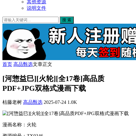
其他资源
说明文件
搜 索
首页
高品甄选
文章正文
[河惣益巳][火轮][全17卷]高品质
PDF+JPG双格式漫画下载
枯藤老树
高品甄选
2025-07-24
1.0K
漫画名称：火轮
资源编号：ZX0346