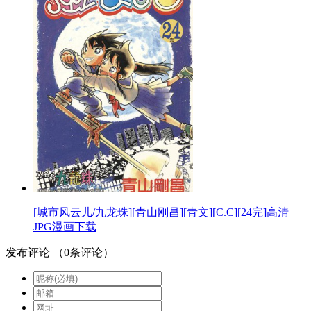
[城市风云儿/九龙珠][青山刚昌][青文][C.C][24完]高清
JPG漫画下载
发布评论
（
0
条评论）