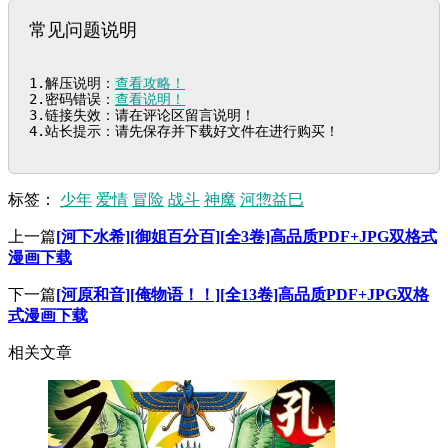
常见问题说明
1.解压说明：
查看攻略！
2.密码错误：
查看说明！
3.链接失效：请在评论区留言说明！

4.站长提示：请先保存并下载好文件在进行购买！
标签：
少年
爱情
冒险
战斗
神魔
河惣益巳
上一篇
[河下水希][御姐百分百][全3卷]高品质PDF+JPG双格式
漫画下载
下一篇
[河原和音][俺物语！！][全13卷]高品质PDF+JPG双格
式漫画下载
相关文章