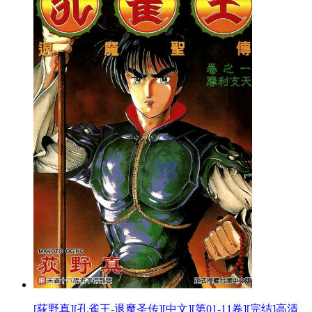
[荻野真][孔雀王-退魔圣传][中文][第01-11卷][完结]高清