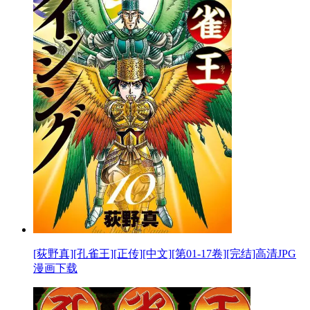
[荻野真][孔雀王][正传][中文][第01-17卷][完结]高清JPG
漫画下载