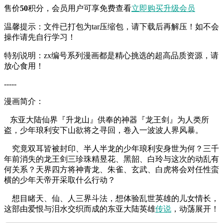
售价
50
积分
，会员用户可享免费查看
立即购买
升级会员
温馨提示：文件已打包为tar压缩包，请下载后再解压！如不会
操作请先自行学习！
特别说明：zx编号系列漫画都是精心挑选的超高品质资源，请
放心食用！
-----
漫画简介：
东亚大陆仙界『升龙山』供奉的神器『龙王剑』为人类所
盗，少年琅利安下山欲将之寻回，卷入一波波人界风暴。
究竟双耳皆被封印、半人半龙的少年琅利安身世为何？三千
年前消失的龙王剑三珍珠精昱花、黑韶、白玲与这次的动乱有
何关系？天界四方将神青龙、朱雀、玄武、白虎将会对任性蛮
横的少年天帝开采取什么行动？
想目睹天、仙、人三界斗法，想体验乱世英雄的儿女情长，
这部由爱恨与泪水交织而成的东亚大陆英雄
传说
，动荡展开！