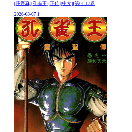
[荻野真][孔雀王][正传][中文][第01-17卷
2026-08-07
1