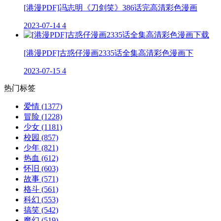
[港漫PDF]冯志明《刀剑笑》386话完高清彩色漫画
2023-07-14
4
[港漫PDF]古惑仔漫画2335话全集高清彩色漫画下
2023-07-15
4
热门标签
爱情
(1377)
冒险
(1228)
少女
(1181)
校园
(857)
少年
(821)
热血
(612)
怀旧
(603)
故事
(571)
格斗
(561)
科幻
(553)
搞笑
(542)
魔幻
(519)