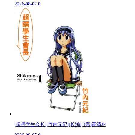
2026-08-07
0
[超瞎学生会长][竹内元纪][长鸿][3完]高清JP