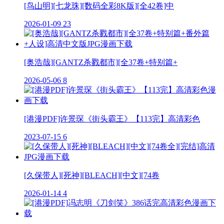
[鸟山明][七龙珠][数码全彩8K版][全42卷]中
2026-01-09
23
[奥浩哉][GANTZ杀戮都市][全37卷+特别篇+
2026-05-06
8
[港漫PDF]许景琛《街头霸王》【113完】高清彩色
2023-07-15
6
[久保带人][死神][BLEACH][中文][74卷
2026-01-14
4