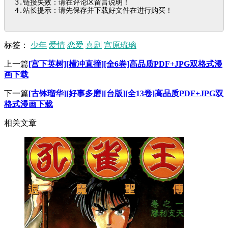
3.链接失效：请在评论区留言说明！

4.站长提示：请先保存并下载好文件在进行购买！
标签：
少年
爱情
恋爱
喜剧
宫原琉璃
上一篇
[宫下英树][横冲直撞][全6卷]高品质PDF+JPG双格式漫
画下载
下一篇
[古钵瑠华][好事多磨][台版][全13卷]高品质PDF+JPG双
格式漫画下载
相关文章