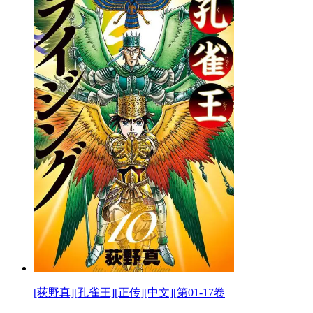
[荻野真][孔雀王][正传][中文][第01-17卷