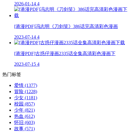
2026-01-14
4
[港漫PDF]冯志明《刀剑笑》386话完高清彩色漫画
2023-07-14
4
[港漫PDF]古惑仔漫画2335话全集高清彩色漫画下
2023-07-15
4
热门标签
爱情
(1377)
冒险
(1228)
少女
(1181)
校园
(857)
少年
(821)
热血
(612)
怀旧
(603)
故事
(571)