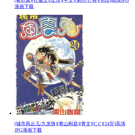
[荻野真][孔雀王][正传][中文][第01-17卷][完结]高清JPG
漫画下载
[城市风云儿/九龙珠][青山刚昌][青文][C.C][24完]高清
JPG漫画下载