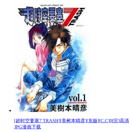
[超时空要塞7 TRASH][美树本晴彦][东贩][C.C][8完]高清
JPG漫画下载