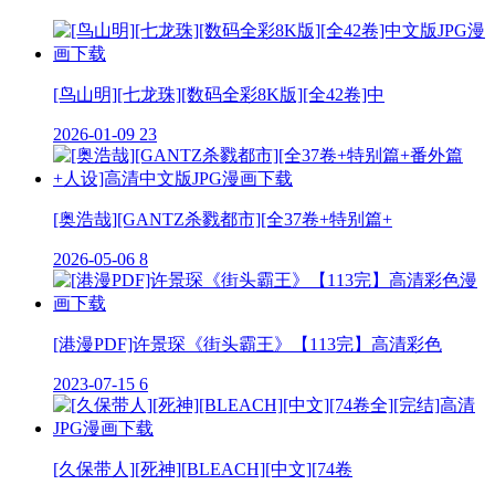
[鸟山明][七龙珠][数码全彩8K版][全42卷]中
2026-01-09
23
[奥浩哉][GANTZ杀戮都市][全37卷+特别篇+
2026-05-06
8
[港漫PDF]许景琛《街头霸王》【113完】高清彩色
2023-07-15
6
[久保带人][死神][BLEACH][中文][74卷