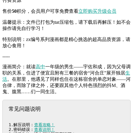
付费资源
售价
50
积分
，会员用户可享免费查看
立即购买
升级会员
温馨提示：文件已打包为tar压缩包，请下载后再解压！如不会
操作请先自行学习！
特别说明：zx编号系列漫画都是精心挑选的超高品质资源，请
放心食用！
-----
漫画简介：就读
高中
一年级的男生——宇佐和成，因为父母调
职的关系，住进了便宜且附有三餐的宿舍“河合庄”展开独居
生
活
。在那里，他遇见了同样也住在这栋宿舍的单恋对象——河
合律，而除了律之外，还要跟其他个人特色强烈的抖M、酒
鬼、腹黑……们一同生活。
常见问题说明
1.解压说明：
查看攻略！
2.密码错误：
查看说明！