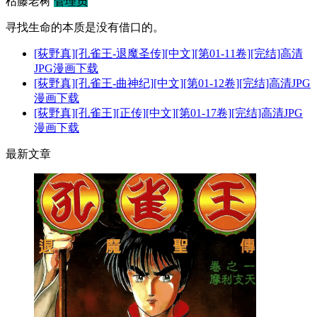
枯藤老树
管理员
寻找生命的本质是没有借口的。
[荻野真][孔雀王-退魔圣传][中文][第01-11卷][完结]高清
JPG漫画下载
[荻野真][孔雀王-曲神纪][中文][第01-12卷][完结]高清JPG
漫画下载
[荻野真][孔雀王][正传][中文][第01-17卷][完结]高清JPG
漫画下载
最新文章