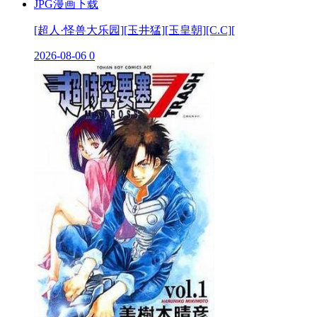
[超人·怪兽大乐园][玉井猛][玉皇朝][C.C][
2026-08-06
0