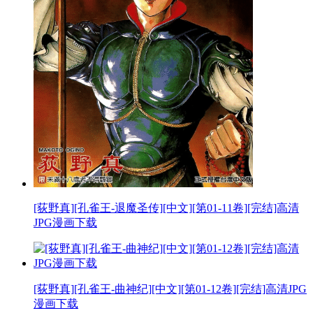
[荻野真][孔雀王-退魔圣传][中文][第01-11卷][完结]高清
JPG漫画下载
[荻野真][孔雀王-曲神纪][中文][第01-12卷][完结]高清JPG
漫画下载