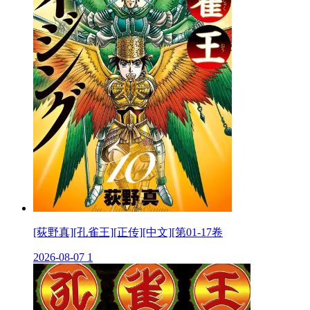
[荻野真][孔雀王][正传][中文][第01-17卷
2026-08-07
1