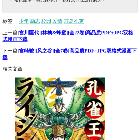
标签：
少年
励志
校园
爱情
宫岛礼吏
上一篇
[宫川匡代][林檎&蜂蜜][全22卷]高品质PDF+JPG双格
式漫画下载
下一篇
[宫崎骏][风之谷][全7卷]高品质PDF+JPG双格式漫画下
载
相关文章