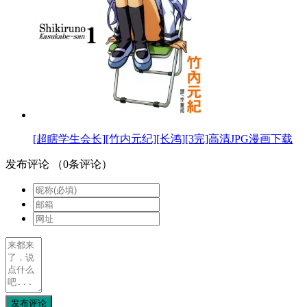
[超瞎学生会长][竹内元纪][长鸿][3完]高清JPG漫画下载
发布评论
（
0
条评论）
发布评论