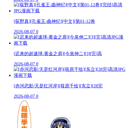
[荻野真][孔雀王-曲神纪][中文][第01-12卷
2026-08-07
0
[迟来的超速球-黄金之肩][今泉伸二][3][完]高
2026-08-07
0
[赤河恋影/天是红河岸][筱原千绘][东立][28完
2026-08-07
0