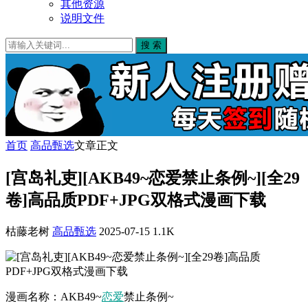
其他资源
说明文件
搜 索
首页
高品甄选
文章正文
[宫岛礼吏][AKB49~恋爱禁止条例~][全29
卷]高品质PDF+JPG双格式漫画下载
枯藤老树
高品甄选
2025-07-15
1.1K
漫画名称：AKB49~
恋爱
禁止条例~