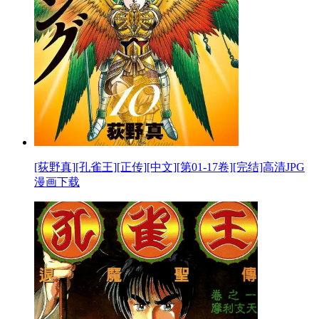
[荻野真][孔雀王][正传][中文][第01-17卷][完结]高清JPG
漫画下载