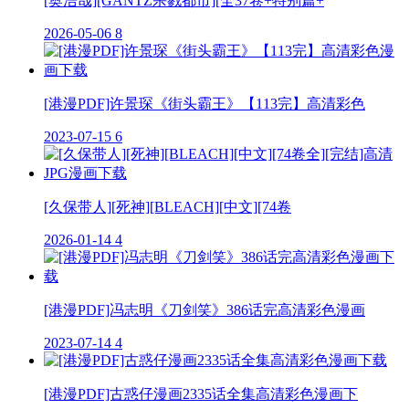
[奥浩哉][GANTZ杀戮都市][全37卷+特别篇+
2026-05-06
8
[港漫PDF]许景琛《街头霸王》【113完】高清彩色
2023-07-15
6
[久保带人][死神][BLEACH][中文][74卷
2026-01-14
4
[港漫PDF]冯志明《刀剑笑》386话完高清彩色漫画
2023-07-14
4
[港漫PDF]古惑仔漫画2335话全集高清彩色漫画下