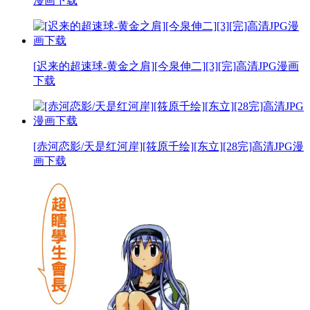
漫画下载
[迟来的超速球-黄金之肩][今泉伸二][3][完]高清JPG漫画
下载
[赤河恋影/天是红河岸][筱原千绘][东立][28完]高清JPG漫
画下载