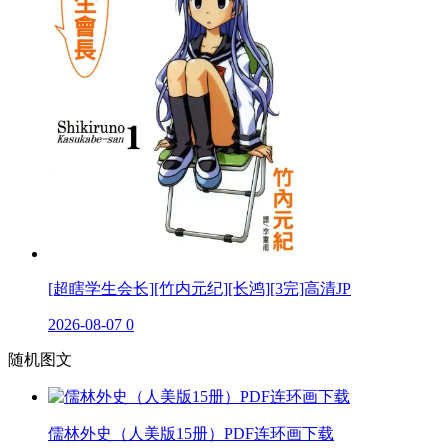
[超瞎学生会长][竹内元纪][长鸿][3完]高清JP
2026-08-07
0
随机图文
儒林外史（人美版15册）PDF连环画下载