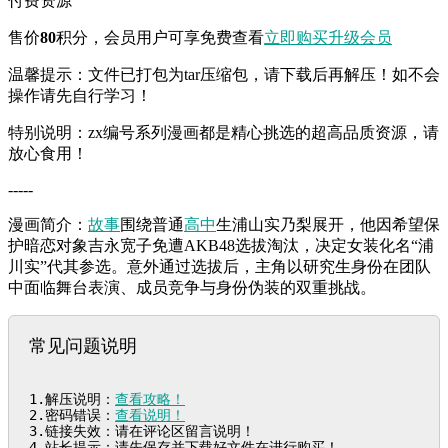
付费资源
售价
80
积分
，会员用户可享免费查看
立即购买
升级会员
温馨提示：文件已打包为tar压缩包，请下载后再解压！如不会
操作请先自行学习！
特别说明：zx编号系列漫画都是精心挑选的超高品质资源，请
放心食用！
-----
漫画简介：
故事
围绕普通
高中
生浦山实乃梨展开，他因希望保
护暗恋对象吉永宽子免遭AKB48选拔淘汰，决定女装化名“浦
川实”代其参选。意外通过选拔后，主角以研究生身份在团队
中面临舞台表演、成员竞争与身份伪装的双重挑战。
常见问题说明
1.解压说明：
查看攻略！
2.密码错误：
查看说明！
3.链接失效：请在评论区留言说明！

4.站长提示：请先保存并下载好文件在进行购买！