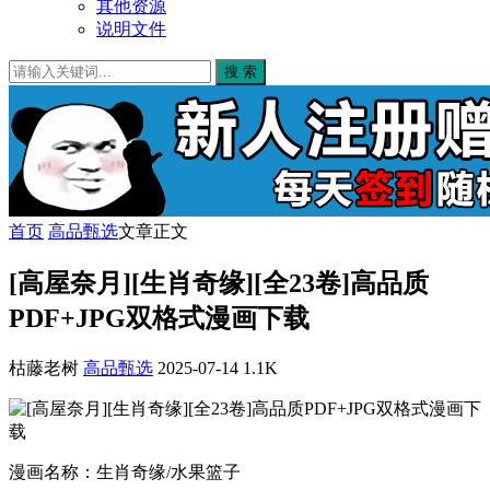
其他资源
说明文件
搜 索
首页
高品甄选
文章正文
[高屋奈月][生肖奇缘][全23卷]高品质
PDF+JPG双格式漫画下载
枯藤老树
高品甄选
2025-07-14
1.1K
漫画名称：生肖奇缘/水果篮子