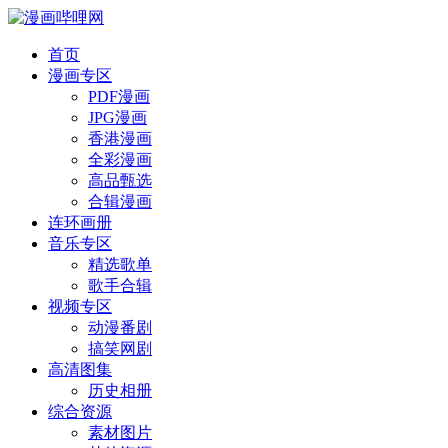
首页
漫画专区
PDF漫画
JPG漫画
香港漫画
全彩漫画
高品甄选
合辑漫画
连环画册
音乐专区
精选歌单
歌手合辑
视频专区
动漫番剧
搞笑网剧
高清图集
历史相册
综合资源
素材图片