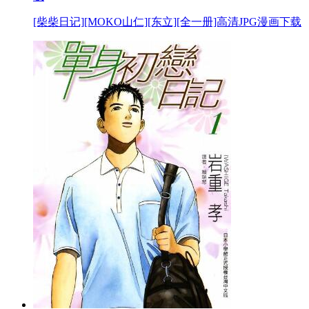
[柴柴日记][MOKO山仁][东立][全一册]高清JPG漫画下载