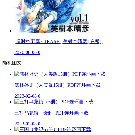
[超时空要塞7 TRASH][美树本晴彦][东贩][
2026-08-06
0
随机图文
儒林外史（人美版15册）PDF连环画下载
2023-02-08
0
三打乌龙镇（6册）PDF连环画下载
2023-02-08
0