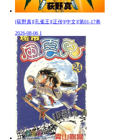
[荻野真][孔雀王][正传][中文][第01-17卷
2026-08-06
1