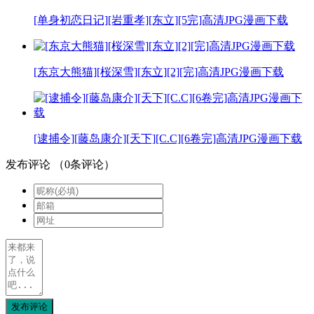
[单身初恋日记][岩重孝][东立][5完]高清JPG漫画下载
[东京大熊猫][桜深雪][东立][2][完]高清JPG漫画下载
[逮捕令][藤岛康介][天下][C.C][6卷完]高清JPG漫画下载
发布评论
（
0
条评论）
发布评论