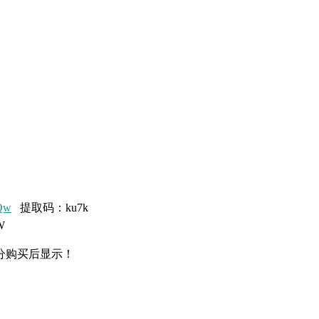
3Qw
提取码：ku7k
W
分购买后显示！