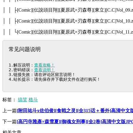
│ │ ├[Comic][伝說頭目翔][夏原武×刃森尊][東立][C.C]Vol_09.z
│ │ ├[Comic][伝說頭目翔][夏原武×刃森尊][東立][C.C]Vol_10.z
│ │ └[Comic][伝說頭目翔][夏原武×刃森尊][東立][C.C]Vol_11.z
常见问题说明
1.解压说明：
查看攻略！
2.密码错误：
查看说明！
3.链接失效：请在评论区留言说明！

4.站长提示：请先保存并下载好文件在进行购买！
标签：
搞笑
格斗
上一篇
[附田祐斗x佐伯俊][食戟之灵][全315话＋番外]高清中文
下一篇
[高円寺雅彥×森雪夏][御魂女刑事][全2卷]高清中文版J
相关文章