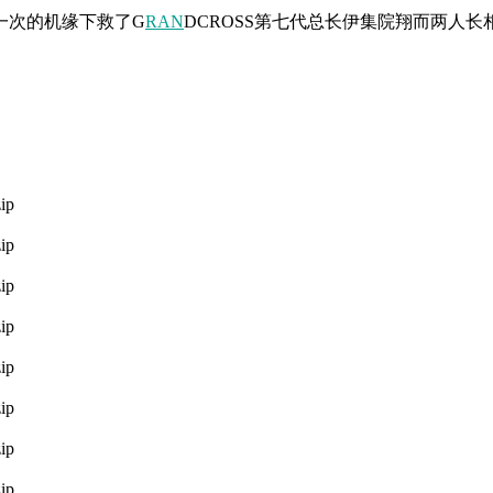
一次的机缘下救了G
RAN
DCROSS第七代总长伊集院翔而两人
ip
ip
ip
ip
ip
ip
ip
ip