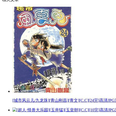
[城市风云儿/九龙珠][青山刚昌][青文][C.C][24完]高清J