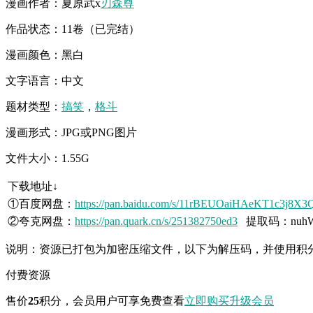
漫画作者：夏原武x
刃森尊
作品状态：11卷（已完结）
漫画颜色：黑白
文字语言：中文
题材类型：
搞笑
，
格斗
漫画形式：JPG或PNG图片
文件大小：1.55G
下载地址↓
①百度网盘：
https://pan.baidu.com/s/11rBEUOaiHAeKT1c3j8X
②夸克网盘：
https://pan.quark.cn/s/251382750ed3
提取码：nuh
说明：资源已打包为加密压缩文件，以下为解压码，并使用积
付费资源
售价
25
积分
，会员用户可享免费查看
立即购买
升级会员