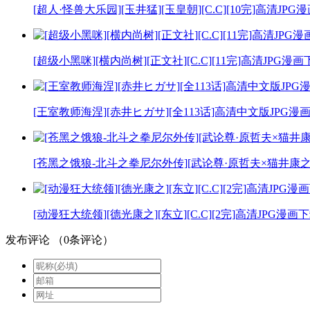
[超人·怪兽大乐园][玉井猛][玉皇朝][C.C][10完]高清JPG
[超级小黑咪][横内尚树][正文社][C.C][11完]高清JPG漫
[王室教师海涅][赤井ヒガサ][全113话]高清中文版JPG漫
[苍黑之饿狼-北斗之拳尼尔外传][武论尊·原哲夫×猫井康之][玉
[动漫狂大统领][德光康之][东立][C.C][2完]高清JPG漫画
发布评论
（
0
条评论）