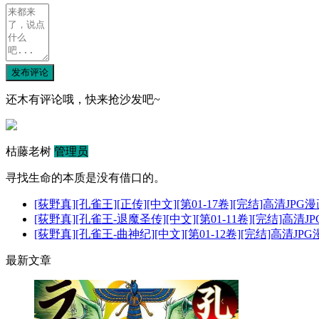
发布评论
还木有评论哦，快来抢沙发吧~
枯藤老树
管理员
寻找生命的本质是没有借口的。
[荻野真][孔雀王][正传][中文][第01-17卷][完结]高清JPG
[荻野真][孔雀王-退魔圣传][中文][第01-11卷][完结]高清
[荻野真][孔雀王-曲神纪][中文][第01-12卷][完结]高清JP
最新文章