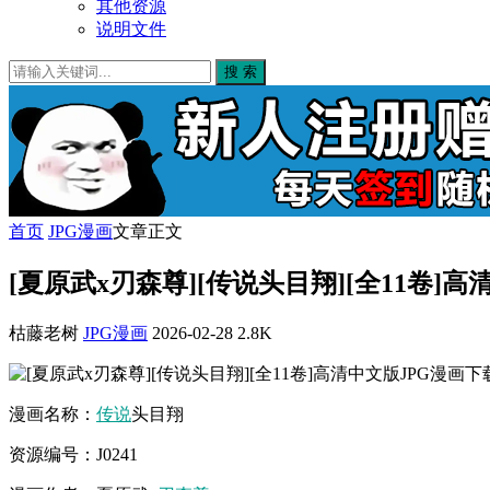
其他资源
说明文件
搜 索
首页
JPG漫画
文章正文
[夏原武x刃森尊][传说头目翔][全11卷]
枯藤老树
JPG漫画
2026-02-28
2.8K
漫画名称：
传说
头目翔
资源编号：J0241