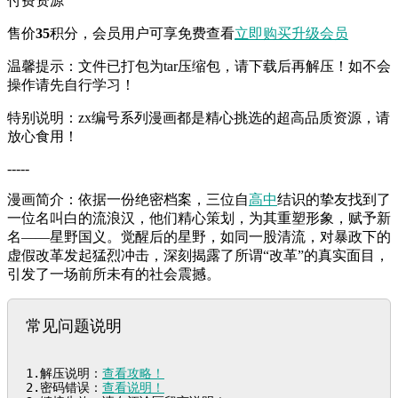
付费资源
售价
35
积分
，会员用户可享免费查看
立即购买
升级会员
温馨提示：文件已打包为tar压缩包，请下载后再解压！如不会
操作请先自行学习！
特别说明：zx编号系列漫画都是精心挑选的超高品质资源，请
放心食用！
-----
漫画简介：依据一份绝密档案，三位自
高中
结识的挚友找到了
一位名叫白的流浪汉，他们精心策划，为其重塑形象，赋予新
名——星野国义。觉醒后的星野，如同一股清流，对暴政下的
虚假改革发起猛烈冲击，深刻揭露了所谓“改革”的真实面目，
引发了一场前所未有的社会震撼。
常见问题说明
1.解压说明：
查看攻略！
2.密码错误：
查看说明！