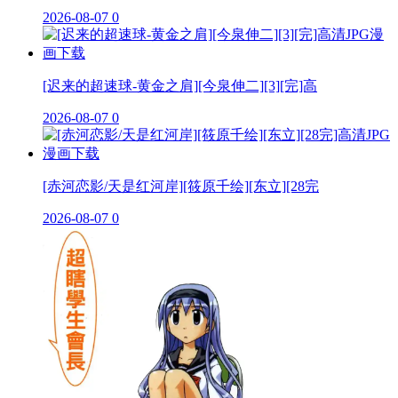
2026-08-07
0
[迟来的超速球-黄金之肩][今泉伸二][3][完]高
2026-08-07
0
[赤河恋影/天是红河岸][筱原千绘][东立][28完
2026-08-07
0