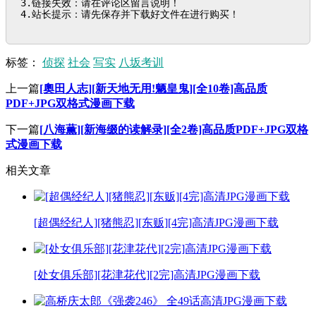
3.链接失效：请在评论区留言说明！

4.站长提示：请先保存并下载好文件在进行购买！
标签：
侦探
社会
写实
八坂考训
上一篇
[奧田人志][新天地无用!魉皇鬼][全10卷]高品质
PDF+JPG双格式漫画下载
下一篇
[八海薫][新海缀的读解录][全2卷]高品质PDF+JPG双格
式漫画下载
相关文章
[超偶经纪人][猪熊忍][东贩][4完]高清JPG漫画下载
[处女俱乐部][花津花代][2完]高清JPG漫画下载