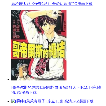
高桥庆太郎《强袭246》 全49话高清JPG漫画下载
[哥帝尔斯的绳结][坂登陆×野濑尚纪][天下][C.C][4完]高
清JPG漫画下载