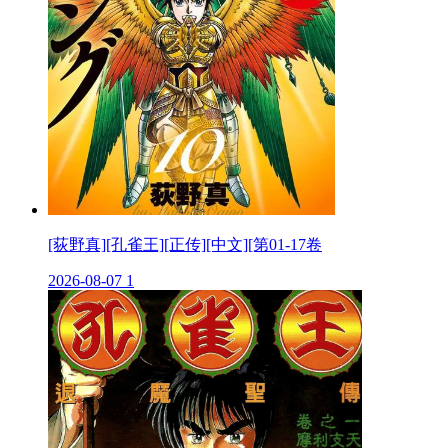
[荻野真][孔雀王][正传][中文][第01-17卷
2026-08-07
1