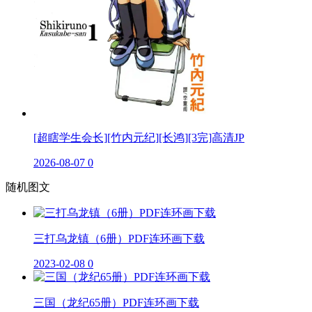
[超瞎学生会长][竹内元纪][长鸿][3完]高清JP
2026-08-07
0
随机图文
三打乌龙镇（6册）PDF连环画下载
2023-02-08
0
三国（龙纪65册）PDF连环画下载