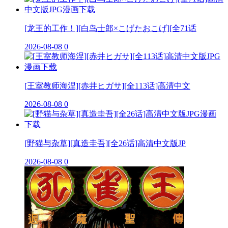
[龙王的工作！][白鸟士郎×こげたおこげ][全71话
2026-08-08
0
[王室教师海涅][赤井ヒガサ][全113话]高清中文
2026-08-08
0
[野猫与杂草][真造圭吾][全26话]高清中文版JP
2026-08-08
0