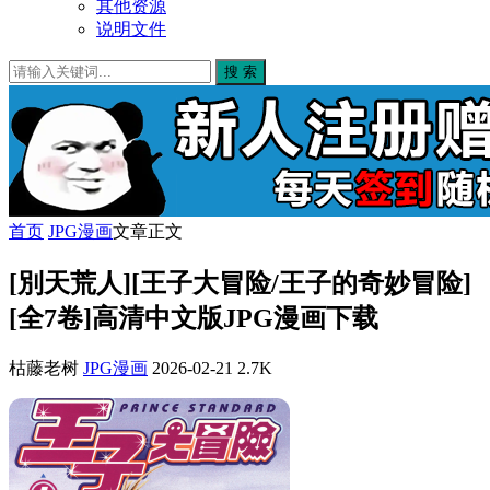
其他资源
说明文件
搜 索
首页
JPG漫画
文章正文
[別天荒人][王子大冒险/王子的奇妙冒险]
[全7卷]高清中文版JPG漫画下载
枯藤老树
JPG漫画
2026-02-21
2.7K