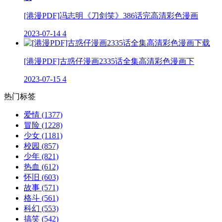
[港漫PDF]冯志明《刀剑笑》386话完高清彩色漫画
2023-07-14
4
[港漫PDF]古惑仔漫画2335话全集高清彩色漫画下
2023-07-15
4
热门标签
爱情
(1377)
冒险
(1228)
少女
(1181)
校园
(857)
少年
(821)
热血
(612)
怀旧
(603)
故事
(571)
格斗
(561)
科幻
(553)
搞笑
(542)