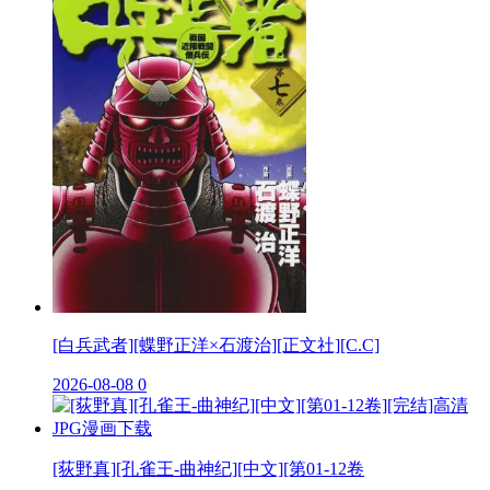
[白兵武者][蝶野正洋×石渡治][正文社][C.C]
2026-08-08
0
[荻野真][孔雀王-曲神纪][中文][第01-12卷