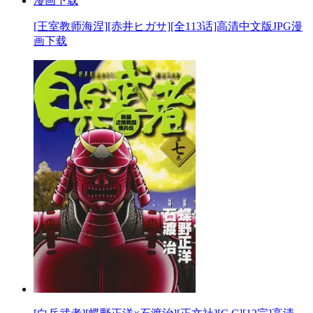
[王室教师海涅][赤井ヒガサ][全113话]高清中文版JPG漫
画下载