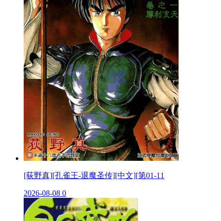
[荻野真][孔雀王-退魔圣传][中文][第01-11
2026-08-08
0