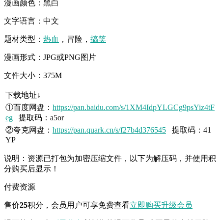
漫画颜色：黑白
文字语言：中文
题材类型：
热血
，冒险，
搞笑
漫画形式：JPG或PNG图片
文件大小：375M
下载地址↓
①百度网盘：
https://pan.baidu.com/s/1XM4IdpYLGCg9psYiz4tF
eg
提取码：a5or
②夸克网盘：
https://pan.quark.cn/s/f27b4d376545
提取码：41
YP
说明：资源已打包为加密压缩文件，以下为解压码，并使用积
分购买后显示！
付费资源
售价
25
积分
，会员用户可享免费查看
立即购买
升级会员