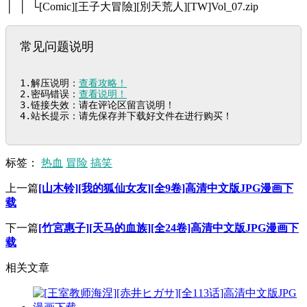
│ │ └[Comic][王子大冒險][別天荒人][TW]Vol_07.zip
常见问题说明
1.解压说明：
查看攻略！
2.密码错误：
查看说明！
3.链接失效：请在评论区留言说明！

4.站长提示：请先保存并下载好文件在进行购买！
标签：
热血
冒险
搞笑
上一篇
[山木铃][我的狐仙女友][全9卷]高清中文版JPG漫画下
载
下一篇
[竹宮惠子][天马的血族][全24卷]高清中文版JPG漫画下
载
相关文章