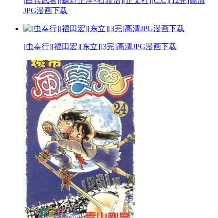
[白兵武者][蝶野正洋×石渡治][正文社][C.C][12完]高清
JPG漫画下载
[虫奉行][福田宏][东立][3完]高清JPG漫画下载