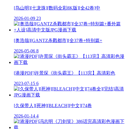
[鸟山明][七龙珠][数码全彩8K版][全42卷]中
2026-01-09
23
[奥浩哉][GANTZ杀戮都市][全37卷+特别篇+
2026-05-06
8
[港漫PDF]许景琛《街头霸王》【113完】高清彩色
2023-07-15
6
[久保带人][死神][BLEACH][中文][74卷
2026-01-14
4