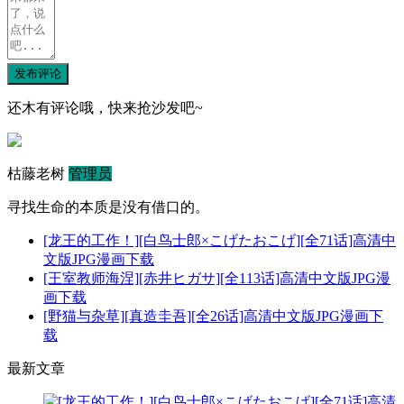
发布评论
还木有评论哦，快来抢沙发吧~
枯藤老树
管理员
寻找生命的本质是没有借口的。
[龙王的工作！][白鸟士郎×こげたおこげ][全71话]高清中
文版JPG漫画下载
[王室教师海涅][赤井ヒガサ][全113话]高清中文版JPG漫
画下载
[野猫与杂草][真造圭吾][全26话]高清中文版JPG漫画下
载
最新文章