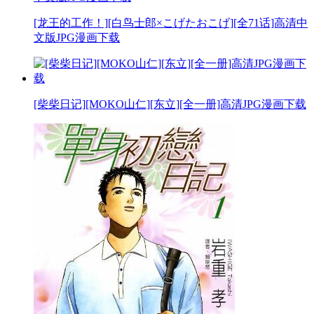
[龙王的工作！][白鸟士郎×こげたおこげ][全71话]高清中
文版JPG漫画下载
[柴柴日记][MOKO山仁][东立][全一册]高清JPG漫画下载