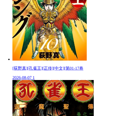
[荻野真][孔雀王][正传][中文][第01-17卷
2026-08-07
1