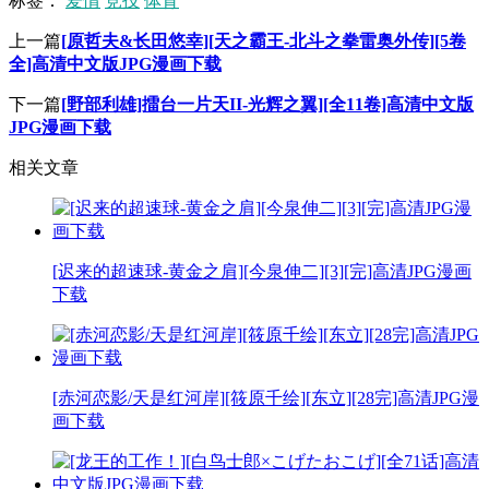
标签：
爱情
竞技
体育
上一篇
[原哲夫&长田悠幸][天之霸王-北斗之拳雷奥外传][5卷
全]高清中文版JPG漫画下载
下一篇
[野部利雄]擂台一片天II-光辉之翼][全11卷]高清中文版
JPG漫画下载
相关文章
[迟来的超速球-黄金之肩][今泉伸二][3][完]高清JPG漫画
下载
[赤河恋影/天是红河岸][筱原千绘][东立][28完]高清JPG漫
画下载