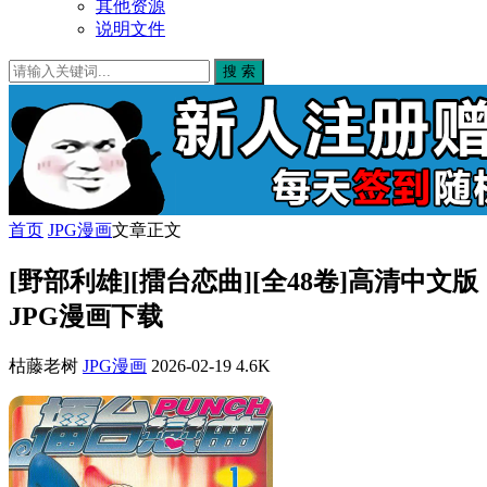
其他资源
说明文件
搜 索
首页
JPG漫画
文章正文
[野部利雄][擂台恋曲][全48卷]高清中文版
JPG漫画下载
枯藤老树
JPG漫画
2026-02-19
4.6K