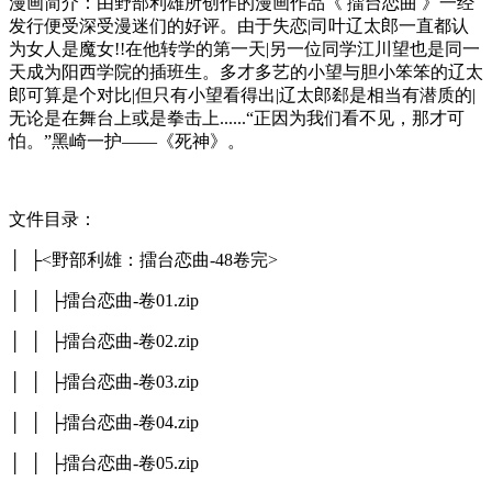
漫画简介：由野部利雄所创作的漫画作品《 擂台恋曲 》一经
发行便受深受漫迷们的好评。由于失恋|司叶辽太郎一直都认
为女人是魔女!!在他转学的第一天|另一位同学江川望也是同一
天成为阳西学院的插班生。多才多艺的小望与胆小笨笨的辽太
郎可算是个对比|但只有小望看得出|辽太郎郄是相当有潜质的|
无论是在舞台上或是拳击上......“正因为我们看不见，那才可
怕。”黑崎一护——《死神》。
文件目录：
│ ├<野部利雄：擂台恋曲-48卷完>
│ │ ├擂台恋曲-卷01.zip
│ │ ├擂台恋曲-卷02.zip
│ │ ├擂台恋曲-卷03.zip
│ │ ├擂台恋曲-卷04.zip
│ │ ├擂台恋曲-卷05.zip