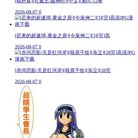
[荻野真][孔雀王-曲神纪][中文][第01-12卷
2026-08-07
0
[迟来的超速球-黄金之肩][今泉伸二][3][完]高
2026-08-07
0
[赤河恋影/天是红河岸][筱原千绘][东立][28完
2026-08-07
0