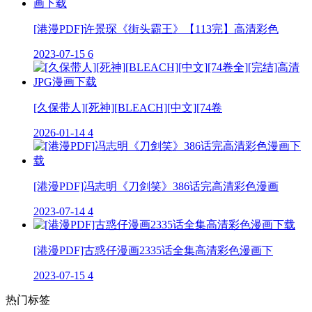
[港漫PDF]许景琛《街头霸王》【113完】高清彩色
2023-07-15
6
[久保带人][死神][BLEACH][中文][74卷
2026-01-14
4
[港漫PDF]冯志明《刀剑笑》386话完高清彩色漫画
2023-07-14
4
[港漫PDF]古惑仔漫画2335话全集高清彩色漫画下
2023-07-15
4
热门标签