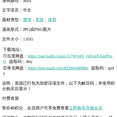
漫画颜色：黑白
文字语言：中文
题材类型：
爱情
，
竞技
，
体育
漫画形式：JPG或PNG图片
文件大小：1.65G
下载地址↓
①百度网盘：
https://pan.baidu.com/s/1r7Wyortj_yirEosNAedNw
Q
提取码：4try
②夸克网盘：
https://pan.quark.cn/s/8d3f6c0498bb
提取码：qzd
x
说明：资源已打包为加密压缩文件，以下为解压码，并使用积
分购买后显示！
付费资源
售价
45
积分
，会员用户可享免费查看
立即购买
升级会员