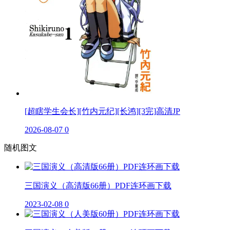
[超瞎学生会长][竹内元纪][长鸿][3完]高清JP
2026-08-07
0
随机图文
三国演义（高清版66册）PDF连环画下载
2023-02-08
0