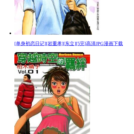
[单身初恋日记][岩重孝][东立][5完]高清JPG漫画下载