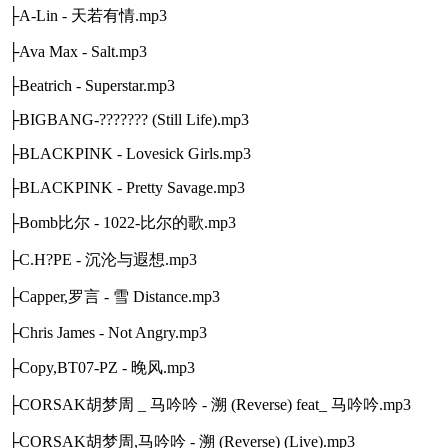
├A-Lin - 天若有情.mp3
├Ava Max - Salt.mp3
├Beatrich - Superstar.mp3
├BIGBANG-??????? (Still Life).mp3
├BLACKPINK - Lovesick Girls.mp3
├BLACKPINK - Pretty Savage.mp3
├Bomb比尔 - 1022-比尔的歌.mp3
├C.H?PE - 沉沦与遐想.mp3
├Capper,罗言 - 雪 Distance.mp3
├Chris James - Not Angry.mp3
├Copy,BT07-PZ - 晚风.mp3
├CORSAK胡梦周 _ 马吟吟 - 溯 (Reverse) feat_ 马吟吟.mp3
├CORSAK胡梦周,马吟吟 - 溯 (Reverse) (Live).mp3