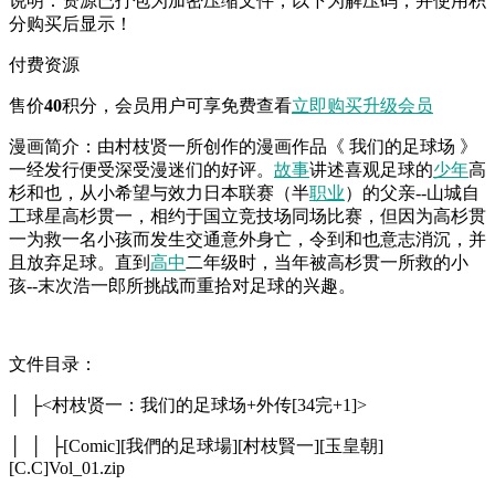
说明：资源已打包为加密压缩文件，以下为解压码，并使用积
分购买后显示！
付费资源
售价
40
积分
，会员用户可享免费查看
立即购买
升级会员
漫画简介：由村枝贤一所创作的漫画作品《 我们的足球场 》
一经发行便受深受漫迷们的好评。
故事
讲述喜观足球的
少年
高
杉和也，从小希望与效力日本联赛（半
职业
）的父亲--山城自
工球星高杉贯一，相约于国立竞技场同场比赛，但因为高杉贯
一为救一名小孩而发生交通意外身亡，令到和也意志消沉，并
且放弃足球。直到
高中
二年级时，当年被高杉贯一所救的小
孩--末次浩一郎所挑战而重拾对足球的兴趣。
文件目录：
│ ├<村枝贤一：我们的足球场+外传[34完+1]>
│ │ ├[Comic][我們的足球場][村枝賢一][玉皇朝]
[C.C]Vol_01.zip