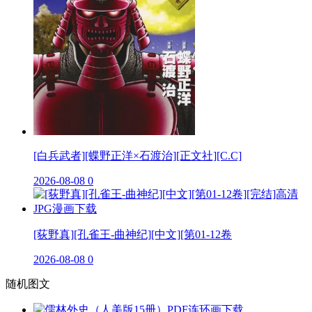
[白兵武者][蝶野正洋×石渡治][正文社][C.C]
2026-08-08
0
[荻野真][孔雀王-曲神纪][中文][第01-12卷
2026-08-08
0
随机图文