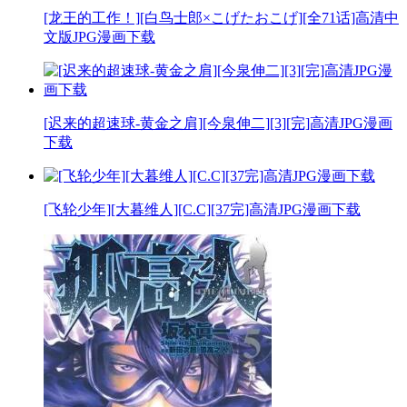
[龙王的工作！][白鸟士郎×こげたおこげ][全71话]高清中
文版JPG漫画下载
[迟来的超速球-黄金之肩][今泉伸二][3][完]高清JPG漫画
下载
[飞轮少年][大暮维人][C.C][37完]高清JPG漫画下载