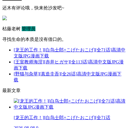
还木有评论哦，快来抢沙发吧~
枯藤老树
管理员
寻找生命的本质是没有借口的。
[龙王的工作！][白鸟士郎×こげたおこげ][全71话]高清中
文版JPG漫画下载
[王室教师海涅][赤井ヒガサ][全113话]高清中文版JPG漫
画下载
[野猫与杂草][真造圭吾][全26话]高清中文版JPG漫画下
载
最新文章
[龙王的工作！][白鸟士郎×こげたおこげ][全71话
2026-08-08
0