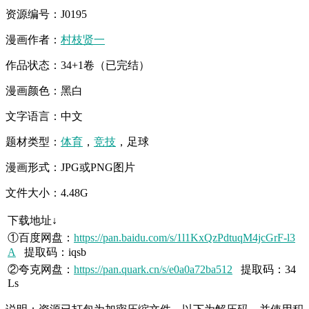
资源编号：J0195
漫画作者：
村枝贤一
作品状态：34+1卷（已完结）
漫画颜色：黑白
文字语言：中文
题材类型：
体育
，
竞技
，足球
漫画形式：JPG或PNG图片
文件大小：4.48G
下载地址↓
①百度网盘：
https://pan.baidu.com/s/1l1KxQzPdtuqM4jcGrF-l3
A
提取码：iqsb
②夸克网盘：
https://pan.quark.cn/s/e0a0a72ba512
提取码：34
Ls