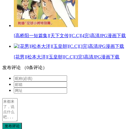
[高桥阳一短篇集][天下文传][C.C][4完]高清JPG漫画下载
[花男][松本大洋][玉皇朝][C.C][3完]高清JPG漫画下载
发布评论
（
0
条评论）
发布评论