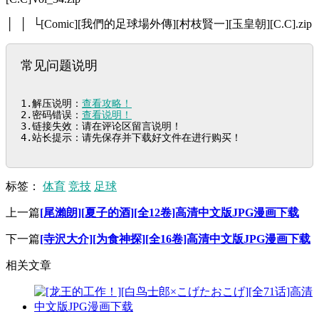
│ │ └[Comic][我們的足球場外傳][村枝賢一][玉皇朝][C.C].zip
常见问题说明
1.解压说明：
查看攻略！
2.密码错误：
查看说明！
3.链接失效：请在评论区留言说明！

4.站长提示：请先保存并下载好文件在进行购买！
标签：
体育
竞技
足球
上一篇
[尾瀨朗][夏子的酒][全12卷]高清中文版JPG漫画下载
下一篇
[寺沢大介][为食神探][全16卷]高清中文版JPG漫画下载
相关文章