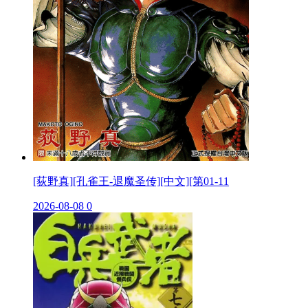
[荻野真][孔雀王-退魔圣传][中文][第01-11
2026-08-08
0