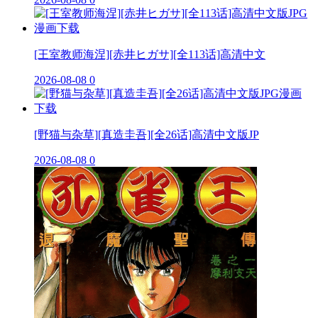
[王室教师海涅][赤井ヒガサ][全113话]高清中文
2026-08-08
0
[野猫与杂草][真造圭吾][全26话]高清中文版JP
2026-08-08
0