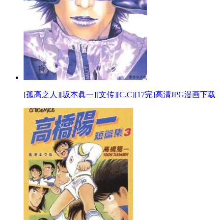
[孤高之人][坂本眞一][文传][C.C][17完]高清JPG漫画下载