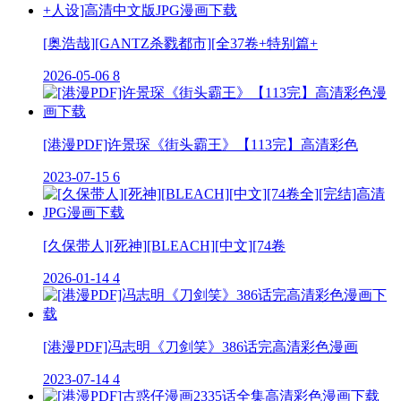
[奥浩哉][GANTZ杀戮都市][全37卷+特别篇+
2026-05-06
8
[港漫PDF]许景琛《街头霸王》【113完】高清彩色
2023-07-15
6
[久保带人][死神][BLEACH][中文][74卷
2026-01-14
4
[港漫PDF]冯志明《刀剑笑》386话完高清彩色漫画
2023-07-14
4