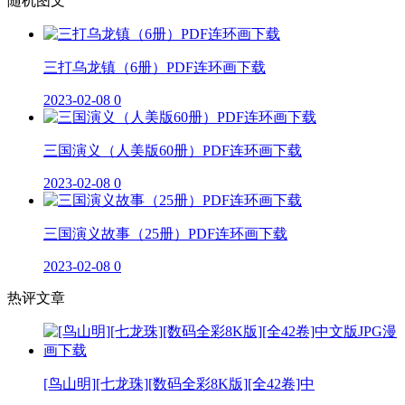
随机图文
三打乌龙镇（6册）PDF连环画下载
2023-02-08
0
三国演义（人美版60册）PDF连环画下载
2023-02-08
0
三国演义故事（25册）PDF连环画下载
2023-02-08
0
热评文章
[鸟山明][七龙珠][数码全彩8K版][全42卷]中