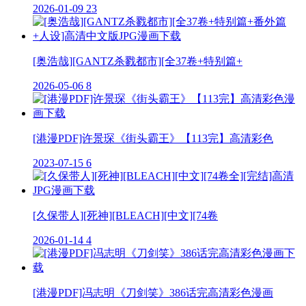
2026-01-09
23
[奥浩哉][GANTZ杀戮都市][全37卷+特别篇+
2026-05-06
8
[港漫PDF]许景琛《街头霸王》【113完】高清彩色
2023-07-15
6
[久保带人][死神][BLEACH][中文][74卷
2026-01-14
4
[港漫PDF]冯志明《刀剑笑》386话完高清彩色漫画