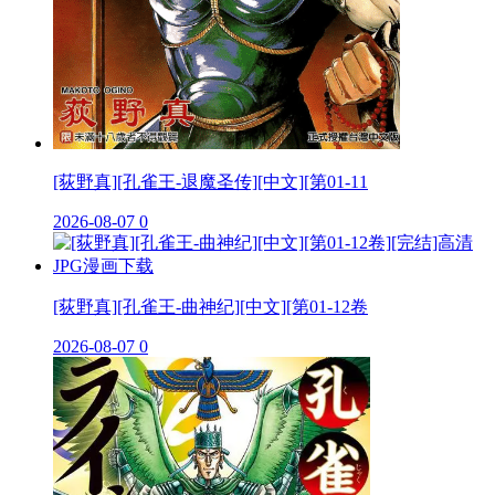
[荻野真][孔雀王-退魔圣传][中文][第01-11
2026-08-07
0
[荻野真][孔雀王-曲神纪][中文][第01-12卷
2026-08-07
0