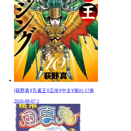
[荻野真][孔雀王][正传][中文][第01-17卷
2026-08-07
1