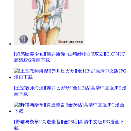
[超感应美少女][筒井康隆×山崎纱椰香][东立][C.C][4完]
高清JPG漫画下载
[王室教师海涅][赤井ヒガサ][全113话]高清中文版JPG漫
画下载
[野猫与杂草][真造圭吾][全26话]高清中文版JPG漫画下
载