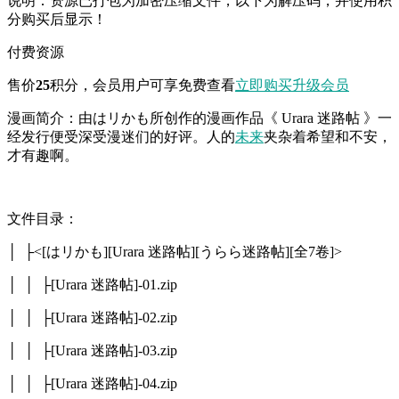
说明：资源已打包为加密压缩文件，以下为解压码，并使用积
分购买后显示！
付费资源
售价
25
积分
，会员用户可享免费查看
立即购买
升级会员
漫画简介：由はリかも所创作的漫画作品《 Urara 迷路帖 》一
经发行便受深受漫迷们的好评。人的
未来
夹杂着希望和不安，
才有趣啊。
文件目录：
│ ├<[はリかも][Urara 迷路帖][うらら迷路帖][全7卷]>
│ │ ├[Urara 迷路帖]-01.zip
│ │ ├[Urara 迷路帖]-02.zip
│ │ ├[Urara 迷路帖]-03.zip
│ │ ├[Urara 迷路帖]-04.zip