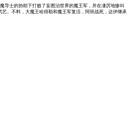
和魔导士的协助下打败了妄图治世界的魔王军，并在凄厉地惨叫
武艺。不料，大魔王哈得勒和魔王军复活，阿班战死，达伊继承