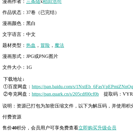
漫画作者：
三条陆
x
稻田浩司
作品状态：37卷（已完结）
漫画颜色：黑白
文字语言：中文
题材类型：
热血
，
冒险
，
魔法
漫画形式：JPG或PNG图片
文件大小：1G
下载地址↓
①百度网盘：
https://pan.baidu.com/s/1NxtEb_6FasVpEPmiZNnQ
②夸克网盘：
https://pan.quark.cn/s/205cdf00cf0b
提取码：VYR
说明：资源已打包为加密压缩文件，以下为解压码，并使用积
付费资源
售价
40
积分
，会员用户可享免费查看
立即购买
升级会员