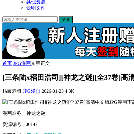
其他资源
说明文件
搜 索
首页
JPG漫画
文章正文
[三条陆x稻田浩司][神龙之谜][全37卷]
枯藤老树
JPG漫画
2026-01-23
4.3K
漫画名称：神龙之谜
资源编号：J0147