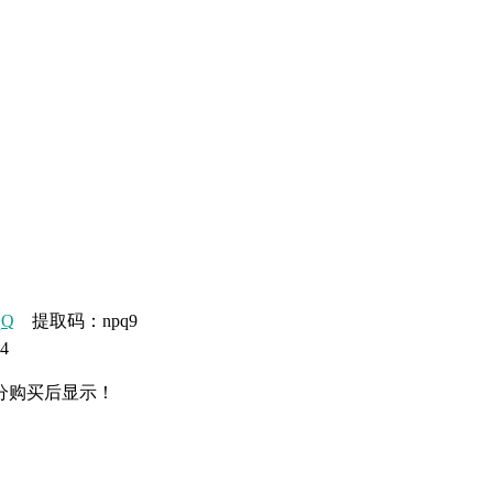
qQ
提取码：npq9
4
分购买后显示！