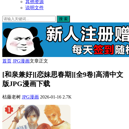
其他资源
说明文件
搜 索
首页
JPG漫画
文章正文
[和泉兼好][恋妹思春期][全9卷]高清中文
版JPG漫画下载
枯藤老树
JPG漫画
2026-01-16
2.7K