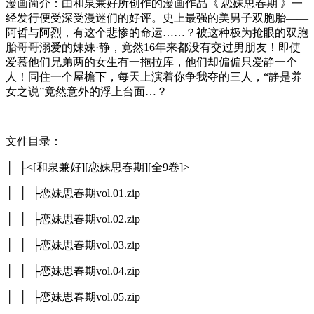
漫画简介：由和泉兼好所创作的漫画作品《 恋妹思春期 》一
经发行便受深受漫迷们的好评。史上最强的美男子双胞胎——
阿哲与阿烈，有这个悲惨的命运……？被这种极为抢眼的双胞
胎哥哥溺爱的妹妹·静，竟然16年来都没有交过男朋友！即使
爱慕他们兄弟两的女生有一拖拉库，他们却偏偏只爱静一个
人！同住一个屋檐下，每天上演着你争我夺的三人，“静是养
女之说”竟然意外的浮上台面…？
文件目录：
│ ├<[和泉兼好][恋妹思春期][全9卷]>
│ │ ├恋妹思春期vol.01.zip
│ │ ├恋妹思春期vol.02.zip
│ │ ├恋妹思春期vol.03.zip
│ │ ├恋妹思春期vol.04.zip
│ │ ├恋妹思春期vol.05.zip