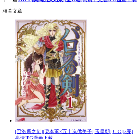
相关文章
[巴洛斯之剑][栗本薰×五十岚优美子][玉皇朝][C.C][3完]
高清JPG漫画下载