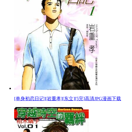
[单身初恋日记][岩重孝][东立][5完]高清JPG漫画下载