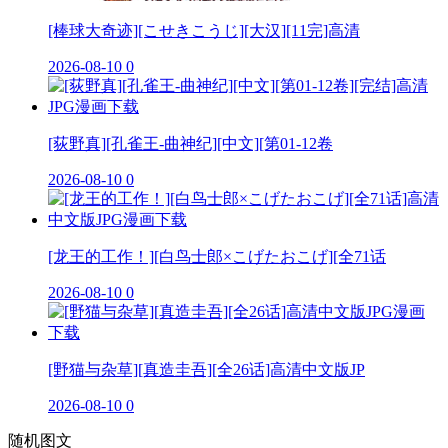
[棒球大奇迹][こせきこうじ][大汉][11完]高清
2026-08-10
0
[荻野真][孔雀王-曲神纪][中文][第01-12卷
2026-08-10
0
[龙王的工作！][白鸟士郎×こげたおこげ][全71话
2026-08-10
0
[野猫与杂草][真造圭吾][全26话]高清中文版JP
2026-08-10
0
随机图文