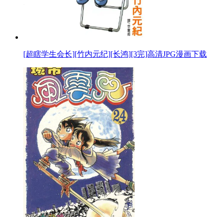
[超瞎学生会长][竹内元纪][长鸿][3完]高清JPG漫画下载