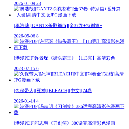
2026-01-09
23
[奥浩哉][GANTZ杀戮都市][全37卷+特别篇+
2026-05-06
8
[港漫PDF]许景琛《街头霸王》【113完】高清彩色
2023-07-15
6
[久保带人][死神][BLEACH][中文][74卷
2026-01-14
4
[港漫PDF]冯志明《刀剑笑》386话完高清彩色漫画