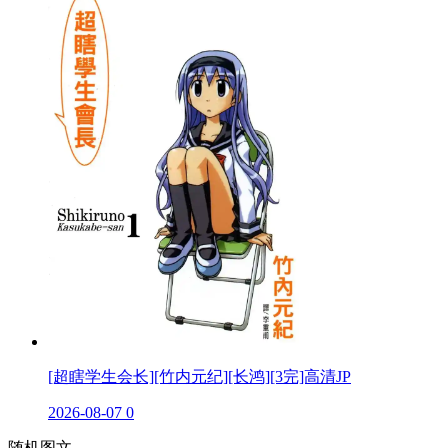
[超瞎学生会长][竹内元纪][长鸿][3完]高清JP
2026-08-07
0
随机图文