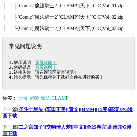
│ │ ├[Comic][魔法騎士2][CLAMP][天下][C.C]Vol_01.zip
│ │ ├[Comic][魔法騎士2][CLAMP][天下][C.C]Vol_02.zip
│ │ └[Comic][魔法騎士2][CLAMP][天下][C.C]Vol_03.zip
常见问题说明
1.解压说明：
查看攻略！
2.密码错误：
查看说明！
3.链接失效：请在评论区留言说明！

4.站长提示：请先保存并下载好文件在进行购买！
标签：
少女
冒险
魔法
CLAMP
上一篇
[圣斗士星矢][车田正美][青文][HMM][15完]高清JPG漫
画下载
下一篇
[二之宫知子][交响情人梦][中文][全25卷完]高清JPG漫
画下载