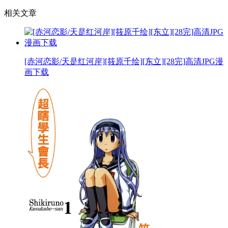
相关文章
[赤河恋影/天是红河岸][筱原千绘][东立][28完]高清JPG漫
画下载