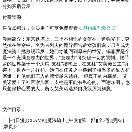
说明：资源已打包为加密压缩文件，以下为解压码，并使用积
分购买后显示！
付费资源
售价
15
积分
，会员用户可享免费查看
立即购买
升级会员
漫画简介：东京铁塔上，三个不相识的女孩在一道强光下，突
然掉在半空中。名为古列夫的魔导师告诉女孩们说，只有成为
魔法骑士拯救锡菲罗，她们才能回到原来的世界。锡菲罗是个
是一个充满意志力的世界，“意志力”可突破一切的限制。锡菲
罗的世界架于一个所谓“支柱”结构上，在支柱“艾美诺公主”祈
祷下，世界一片祥和。她们在任务之中遇到了相当多的敌人和
磨难，也使她们三人的感情越来越好。 但真正的内幕是。 艾
美诺爱上了神官谢加图，支柱是不能有私心的。而谢加图，也
只想保护心爱的人。所以艾美诺选择自我毁灭为解脱。
文件目录：
│ ├<[日漫][CLAMP][魔法騎士][中文][第二部][全3卷][完结]
[双页]>