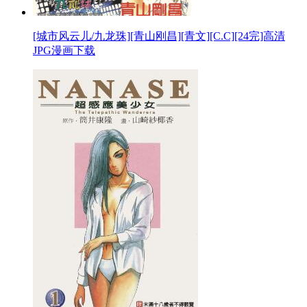
[城市风云儿/九龙珠][青山刚昌][青文][C.C][24完]高清
JPG漫画下载