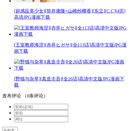
[超感应美少女][筒井康隆×山崎纱椰香][东立][C.C][4完]
高清JPG漫画下载
[王室教师海涅][赤井ヒガサ][全113话]高清中文版JPG漫
画下载
[野猫与杂草][真造圭吾][全26话]高清中文版JPG漫画下
载
发布评论
（
0
条评论）