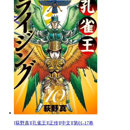
[荻野真][孔雀王][正传][中文][第01-17卷