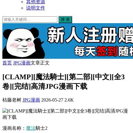
其他资源
说明文件
搜 索
首页
JPG漫画
文章正文
[CLAMP][魔法騎士][第二部][中文][全3
卷][完结]高清JPG漫画下载
枯藤老树
JPG漫画
2026-05-27
2.6K
漫画名称：
魔法
騎士2