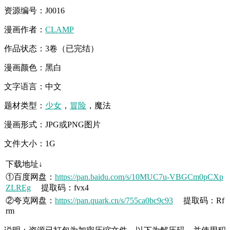
资源编号：J0016
漫画作者：
CLAMP
作品状态：3卷（已完结）
漫画颜色：黑白
文字语言：中文
题材类型：
少女
，
冒险
，魔法
漫画形式：JPG或PNG图片
文件大小：1G
下载地址↓
①百度网盘：
https://pan.baidu.com/s/10MUC7u-VBGCm0pCXp
ZLREg
提取码：fvx4
②夸克网盘：
https://pan.quark.cn/s/755ca0bc9c93
提取码：Rf
rm