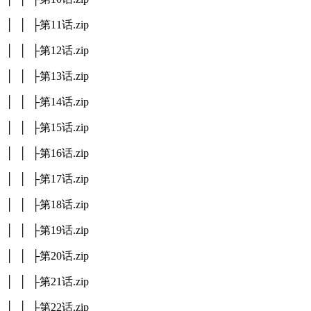
│ │ ├第11话.zip
│ │ ├第12话.zip
│ │ ├第13话.zip
│ │ ├第14话.zip
│ │ ├第15话.zip
│ │ ├第16话.zip
│ │ ├第17话.zip
│ │ ├第18话.zip
│ │ ├第19话.zip
│ │ ├第20话.zip
│ │ ├第21话.zip
│ │ ├第22话.zip