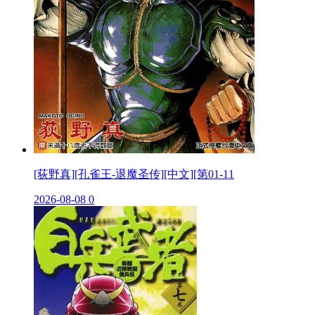
[荻野真][孔雀王-退魔圣传][中文][第01-11
2026-08-08
0