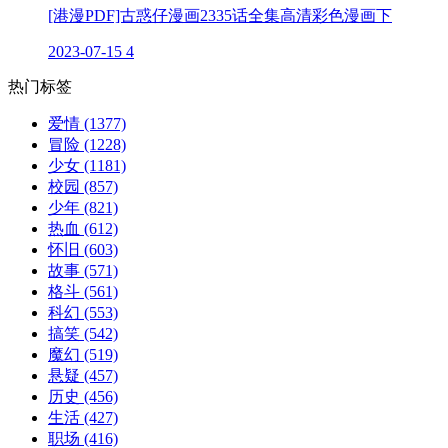
[港漫PDF]古惑仔漫画2335话全集高清彩色漫画下
2023-07-15
4
热门标签
爱情
(1377)
冒险
(1228)
少女
(1181)
校园
(857)
少年
(821)
热血
(612)
怀旧
(603)
故事
(571)
格斗
(561)
科幻
(553)
搞笑
(542)
魔幻
(519)
悬疑
(457)
历史
(456)
生活
(427)
职场
(416)