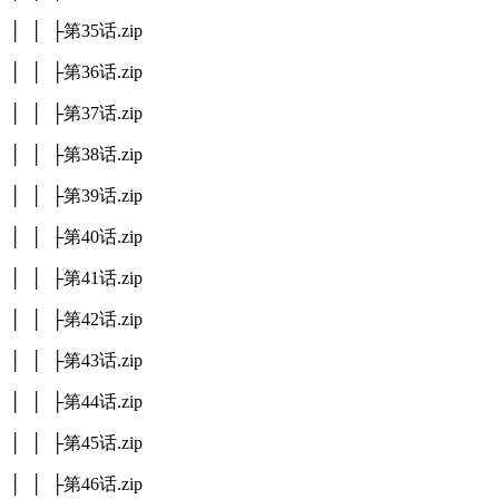
│ │ ├第35话.zip
│ │ ├第36话.zip
│ │ ├第37话.zip
│ │ ├第38话.zip
│ │ ├第39话.zip
│ │ ├第40话.zip
│ │ ├第41话.zip
│ │ ├第42话.zip
│ │ ├第43话.zip
│ │ ├第44话.zip
│ │ ├第45话.zip
│ │ ├第46话.zip