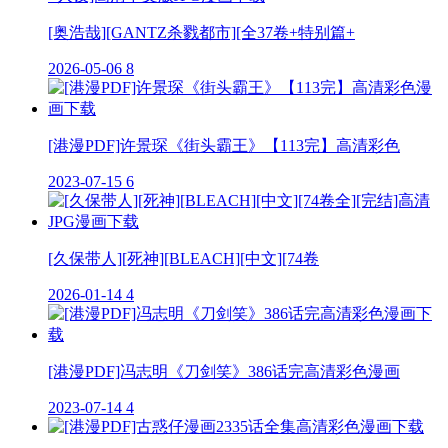
[奥浩哉][GANTZ杀戮都市][全37卷+特别篇+
2026-05-06
8
[港漫PDF]许景琛《街头霸王》【113完】高清彩色
2023-07-15
6
[久保带人][死神][BLEACH][中文][74卷
2026-01-14
4
[港漫PDF]冯志明《刀剑笑》386话完高清彩色漫画
2023-07-14
4