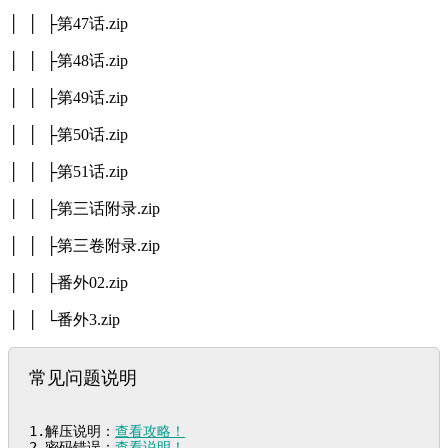
│ │ ├第47话.zip
│ │ ├第48话.zip
│ │ ├第49话.zip
│ │ ├第50话.zip
│ │ ├第51话.zip
│ │ ├第三话附录.zip
│ │ ├第三卷附录.zip
│ │ ├番外02.zip
│ │ └番外3.zip
常见问题说明
1.解压说明：
查看攻略！
2.密码错误：
查看说明！