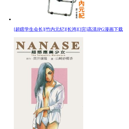
[超瞎学生会长][竹内元纪][长鸿][3完]高清JPG漫画下载