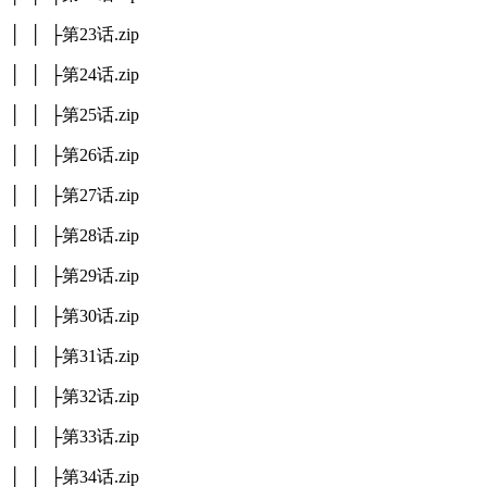
│ │ ├第23话.zip
│ │ ├第24话.zip
│ │ ├第25话.zip
│ │ ├第26话.zip
│ │ ├第27话.zip
│ │ ├第28话.zip
│ │ ├第29话.zip
│ │ ├第30话.zip
│ │ ├第31话.zip
│ │ ├第32话.zip
│ │ ├第33话.zip
│ │ ├第34话.zip