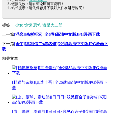
3.链接失效：请在评论区留言说明！

4.站长提示：请先保存并下载好文件在进行购买！
标签：
少女
惊悚
恐怖
诸星大二郎
上一篇
[浮恋][糸杉柾宏][全6卷]高清中文版JPG漫画下载
下一篇
[勇午][真刈信二x赤名修][22完]高清中文版JPG漫画下
载
相关文章
[野猫与杂草][真造圭吾][全26话]高清中文版JPG漫画下
载
[虫、眼球、泰迪熊][日日日×浅见百合子][尖端][6完]高