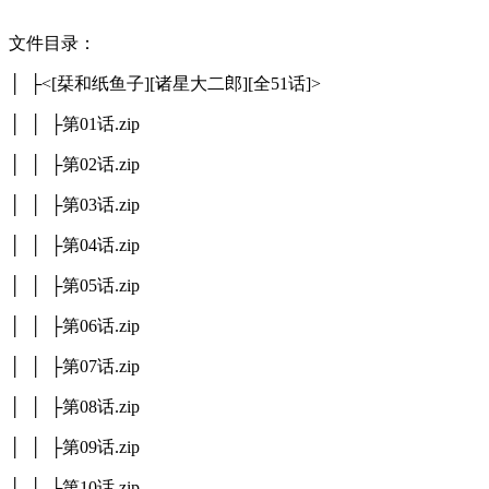
文件目录：
│ ├<[栞和纸鱼子][诸星大二郎][全51话]>
│ │ ├第01话.zip
│ │ ├第02话.zip
│ │ ├第03话.zip
│ │ ├第04话.zip
│ │ ├第05话.zip
│ │ ├第06话.zip
│ │ ├第07话.zip
│ │ ├第08话.zip
│ │ ├第09话.zip
│ │ ├第10话.zip