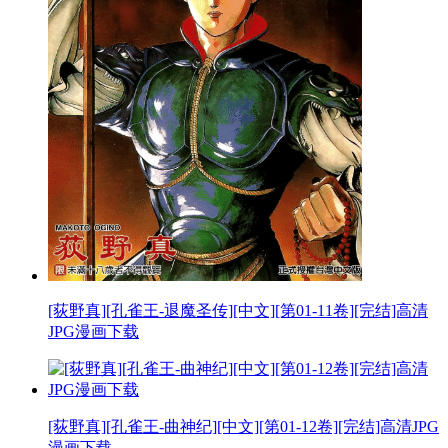
[荻野真][孔雀王-退魔圣传][中文][第01-11卷][完结]高清
JPG漫画下载
[荻野真][孔雀王-曲神纪][中文][第01-12卷][完结]高清JPG
漫画下载