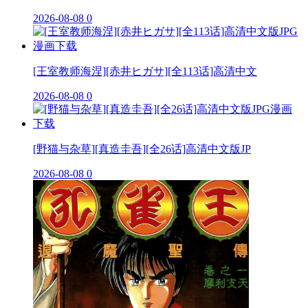
2026-08-08
0
[王室教师海涅][赤井ヒガサ][全113话]高清中文
2026-08-08
0
[野猫与杂草][真造圭吾][全26话]高清中文版JP
2026-08-08
0