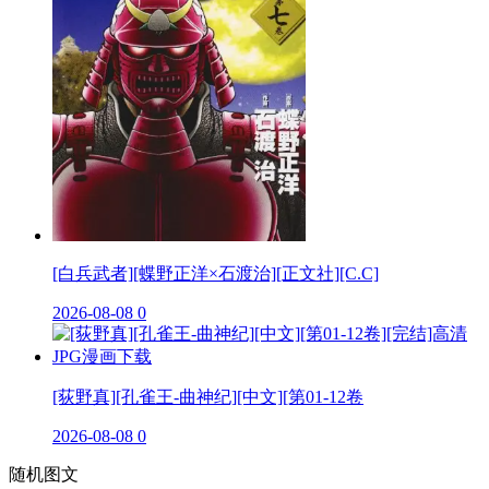
[白兵武者][蝶野正洋×石渡治][正文社][C.C]
2026-08-08
0
[荻野真][孔雀王-曲神纪][中文][第01-12卷
2026-08-08
0
随机图文