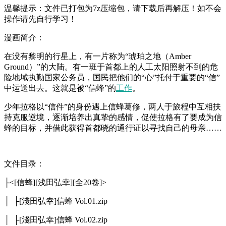
温馨提示：文件已打包为7z压缩包，请下载后再解压！如不会
操作请先自行学习！
漫画简介：
在没有黎明的行星上，有一片称为“琥珀之地（Amber
Ground）”的大陆。有一班于首都上的人工太阳照射不到的危
险地域执勤国家公务员，国民把他们的“心”托付于重要的“信”
中运送出去。这就是被“信蜂”的
工作
。
少年拉格以“信件”的身份遇上信蜂葛修，两人于旅程中互相扶
持克服逆境，逐渐培养出真挚的感情，促使拉格有了要成为信
蜂的目标，并借此获得首都晓的通行证以寻找自己的母亲……
文件目录：
├<[信蜂][浅田弘幸][全20卷]>
│ ├[淺田弘幸]信蜂 Vol.01.zip
│ ├[淺田弘幸]信蜂 Vol.02.zip