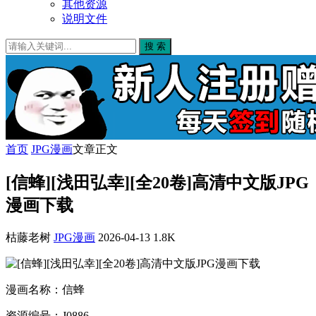
其他资源
说明文件
搜 索
首页
JPG漫画
文章正文
[信蜂][浅田弘幸][全20卷]高清中文版JPG
漫画下载
枯藤老树
JPG漫画
2026-04-13
1.8K
漫画名称：信蜂
资源编号：J0886