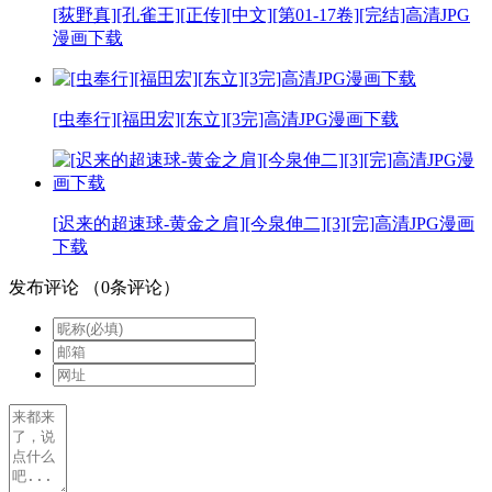
[荻野真][孔雀王][正传][中文][第01-17卷][完结]高清JPG
漫画下载
[虫奉行][福田宏][东立][3完]高清JPG漫画下载
[迟来的超速球-黄金之肩][今泉伸二][3][完]高清JPG漫画
下载
发布评论
（
0
条评论）