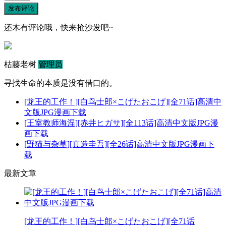
发布评论
还木有评论哦，快来抢沙发吧~
枯藤老树
管理员
寻找生命的本质是没有借口的。
[龙王的工作！][白鸟士郎×こげたおこげ][全71话]高清中
文版JPG漫画下载
[王室教师海涅][赤井ヒガサ][全113话]高清中文版JPG漫
画下载
[野猫与杂草][真造圭吾][全26话]高清中文版JPG漫画下
载
最新文章
[龙王的工作！][白鸟士郎×こげたおこげ][全71话