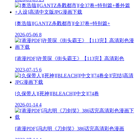
[奥浩哉][GANTZ杀戮都市][全37卷+特别篇+
2026-05-06
8
[港漫PDF]许景琛《街头霸王》【113完】高清彩色
2023-07-15
6
[久保带人][死神][BLEACH][中文][74卷
2026-01-14
4
[港漫PDF]冯志明《刀剑笑》386话完高清彩色漫画