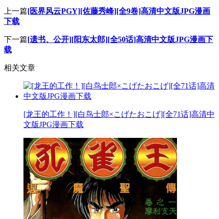
上一篇
[医界风云PGY][佐藤秀峰][全9卷]高清中文版JPG漫画
下载
下一篇
[遗书、公开][阳东太郎][全50话]高清中文版JPG漫画下
载
相关文章
[龙王的工作！][白鸟士郎×こげたおこげ][全71话]高清中
文版JPG漫画下载