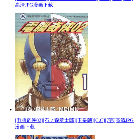
高清JPG漫画下载
[电脑奇侠02][石ノ森章太郎][玉皇朝][C.C][7完]高清JPG
漫画下载