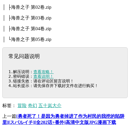
│ ├海兽之子 第02卷.zip
│ ├海兽之子 第03卷.zip
│ ├海兽之子 第04卷.zip
│ └海兽之子 第05卷.zip
常见问题说明
1.解压说明：
查看攻略！
2.密码错误：
查看说明！
3.链接失效：请在评论区留言说明！

4.站长提示：请先保存并下载好文件在进行购买！
标签：
冒险
奇幻
五十岚大介
上一篇
[勇者死了！是因为勇者掉进了作为村民的我挖的陷阱
里][スバルイチ][全202话+番外]高清中文版JPG漫画下载