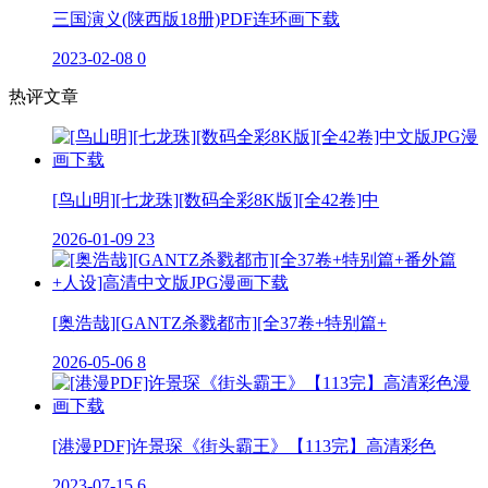
三国演义(陕西版18册)PDF连环画下载
2023-02-08
0
热评文章
[鸟山明][七龙珠][数码全彩8K版][全42卷]中
2026-01-09
23
[奥浩哉][GANTZ杀戮都市][全37卷+特别篇+
2026-05-06
8
[港漫PDF]许景琛《街头霸王》【113完】高清彩色
2023-07-15
6