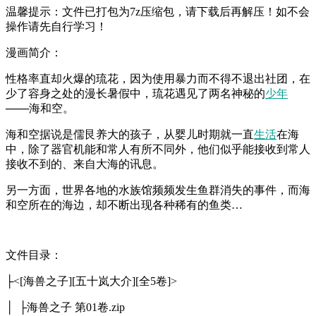
温馨提示：文件已打包为7z压缩包，请下载后再解压！如不会
操作请先自行学习！
漫画简介：
性格率直却火爆的琉花，因为使用暴力而不得不退出社团，在
少了容身之处的漫长暑假中，琉花遇见了两名神秘的
少年
───海和空。
海和空据说是儒艮养大的孩子，从婴儿时期就一直
生活
在海
中，除了器官机能和常人有所不同外，他们似乎能接收到常人
接收不到的、来自大海的讯息。
另一方面，世界各地的水族馆频频发生鱼群消失的事件，而海
和空所在的海边，却不断出现各种稀有的鱼类…
文件目录：
├<[海兽之子][五十岚大介][全5卷]>
│ ├海兽之子 第01卷.zip