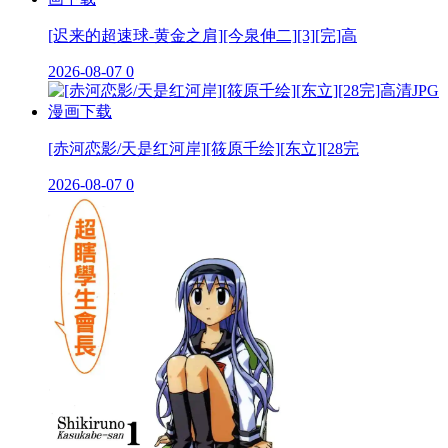
[迟来的超速球-黄金之肩][今泉伸二][3][完]高
2026-08-07
0
[赤河恋影/天是红河岸][筱原千绘][东立][28完
2026-08-07
0