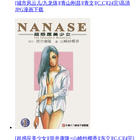
[城市风云儿/九龙珠][青山刚昌][青文][C.C][24完]高清
JPG漫画下载
[超感应美少女][筒井康隆×山崎纱椰香][东立][C.C][4完]