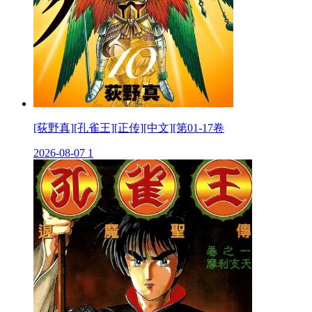
[荻野真][孔雀王][正传][中文][第01-17卷
2026-08-07
1