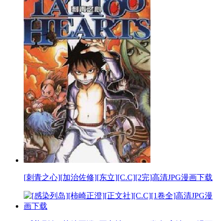
[刺青之心][加治佐修][东立][C.C][2完]高清JPG漫画下载