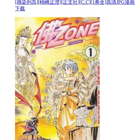
[感染列岛][柿崎正澄][正文社][C.C][1卷全]高清JPG漫画
下载