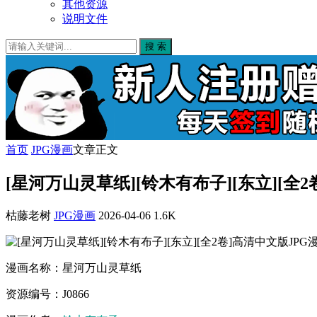
其他资源
说明文件
搜 索
首页
JPG漫画
文章正文
[星河万山灵草纸][铃木有布子][东立][全
枯藤老树
JPG漫画
2026-04-06
1.6K
漫画名称：星河万山灵草纸
资源编号：J0866