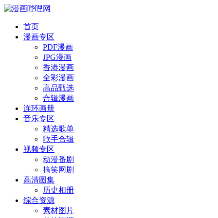
首页
漫画专区
PDF漫画
JPG漫画
香港漫画
全彩漫画
高品甄选
合辑漫画
连环画册
音乐专区
精选歌单
歌手合辑
视频专区
动漫番剧
搞笑网剧
高清图集
历史相册
综合资源
素材图片