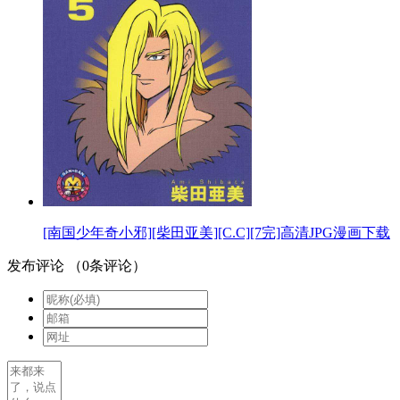
[南国少年奇小邪][柴田亚美][C.C][7完]高清JPG漫画下载
发布评论
（
0
条评论）