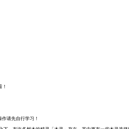
看！
操作请先自行学习！