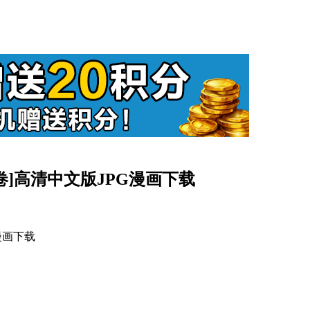
2卷]高清中文版JPG漫画下载