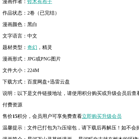
漫画作者：
铃木有布子
作品状态：2卷（已完结）
漫画颜色：黑白
文字语言：中文
题材类型：
奇幻
，精灵
漫画形式：JPG或PNG图片
文件大小：224M
下载方式：百度网盘+迅雷云盘
说明：以下是文件链接地址，请使用积分购买或升级会员后查
付费资源
售价
15
积分
，会员用户可享免费查看
立即购买
升级会员
温馨提示：文件已打包为7z压缩包，请下载后再解压！如不会