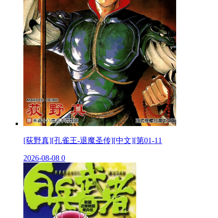
[荻野真][孔雀王-退魔圣传][中文][第01-11
2026-08-08
0