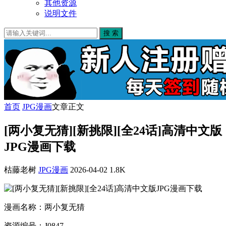
其他资源
说明文件
搜 索
首页
JPG漫画
文章正文
[两小复无猜][新挑限][全24话]高清中文版
JPG漫画下载
枯藤老树
JPG漫画
2026-04-02
1.8K
漫画名称：两小复无猜
资源编号：J0847