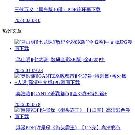
三侠五义（晨光版10册）PDF连环画下载
2023-02-08
0
热评文章
[鸟山明][七龙珠][数码全彩8K版][全42卷]中
2026-01-09
23
[奥浩哉][GANTZ杀戮都市][全37卷+特别篇+
2026-05-06
8
[港漫PDF]许景琛《街头霸王》【113完】高清彩色