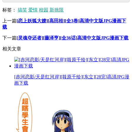
标签：
搞笑
爱情
校园
新挑限
上一篇
[恋上妖狐大嫂][高田桂][全3卷]高清中文版JPG漫画下
载
下一篇
[灵魂夺还者][藤泽亨][全36话]高清中文版JPG漫画下载
相关文章
[赤河恋影/天是红河岸][筱原千绘][东立][28完]高清JPG漫
画下载