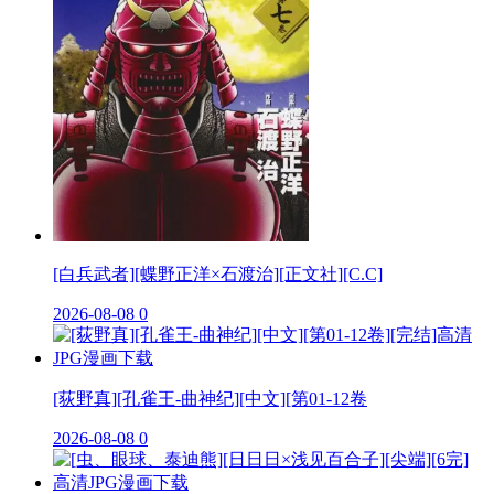
[白兵武者][蝶野正洋×石渡治][正文社][C.C]
2026-08-08
0
[荻野真][孔雀王-曲神纪][中文][第01-12卷
2026-08-08
0