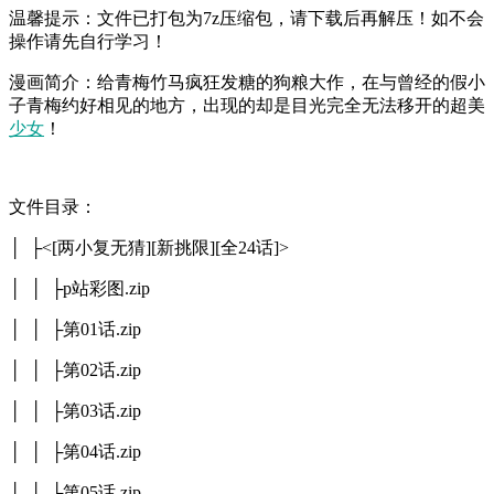
温馨提示：文件已打包为7z压缩包，请下载后再解压！如不会
操作请先自行学习！
漫画简介：给青梅竹马疯狂发糖的狗粮大作，在与曾经的假小
子青梅约好相见的地方，出现的却是目光完全无法移开的超美
少女
！
文件目录：
│ ├<[两小复无猜][新挑限][全24话]>
│ │ ├p站彩图.zip
│ │ ├第01话.zip
│ │ ├第02话.zip
│ │ ├第03话.zip
│ │ ├第04话.zip
│ │ ├第05话.zip