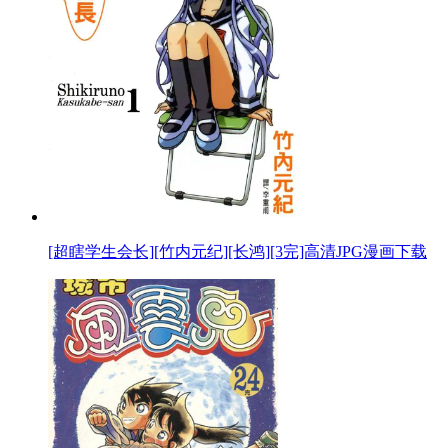
[超瞎学生会长][竹内元纪][长鸿][3完]高清JPG漫画下载