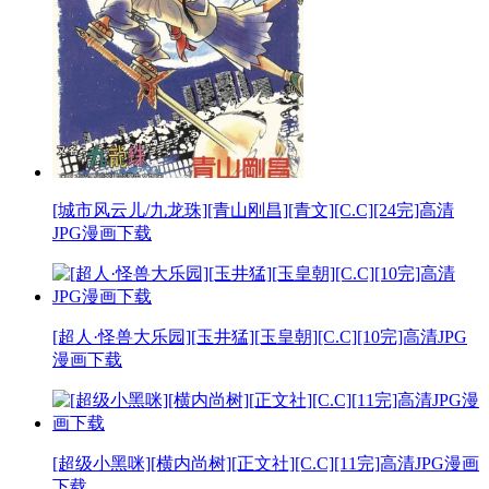
[城市风云儿/九龙珠][青山刚昌][青文][C.C][24完]高清
JPG漫画下载
[超人·怪兽大乐园][玉井猛][玉皇朝][C.C][10完]高清JPG
漫画下载
[超级小黑咪][横内尚树][正文社][C.C][11完]高清JPG漫画
下载