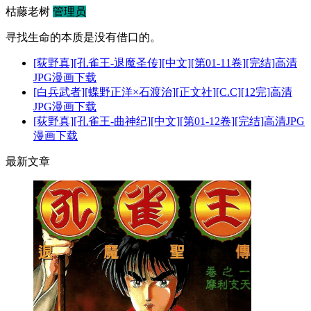
枯藤老树
管理员
寻找生命的本质是没有借口的。
[荻野真][孔雀王-退魔圣传][中文][第01-11卷][完结]高清
JPG漫画下载
[白兵武者][蝶野正洋×石渡治][正文社][C.C][12完]高清
JPG漫画下载
[荻野真][孔雀王-曲神纪][中文][第01-12卷][完结]高清JPG
漫画下载
最新文章