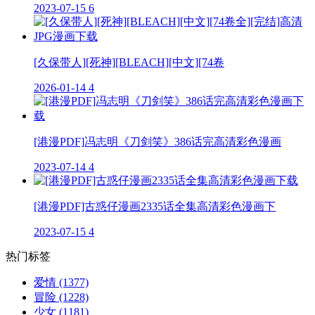
2023-07-15
6
[久保带人][死神][BLEACH][中文][74卷
2026-01-14
4
[港漫PDF]冯志明《刀剑笑》386话完高清彩色漫画
2023-07-14
4
[港漫PDF]古惑仔漫画2335话全集高清彩色漫画下
2023-07-15
4
热门标签
爱情
(1377)
冒险
(1228)
少女
(1181)