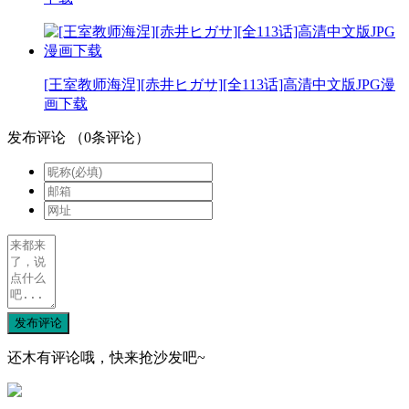
[王室教师海涅][赤井ヒガサ][全113话]高清中文版JPG漫
画下载
发布评论
（
0
条评论）
发布评论
还木有评论哦，快来抢沙发吧~