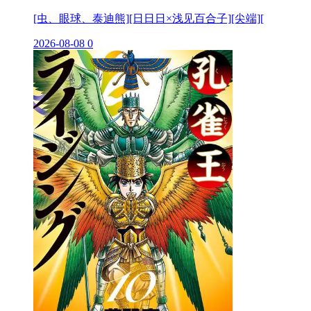
[虫、眼球、泰迪熊][日日日×浅见百合子][尖端][
2026-08-08
0