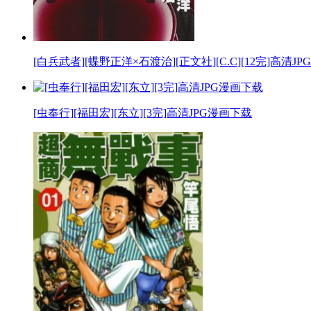
[白兵武者][蝶野正洋×石渡治][正文社][C.C][12完]高清J
[虫奉行][福田宏][东立][3完]高清JPG漫画下载