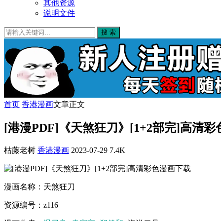
其他资源
说明文件
搜 索
首页
香港漫画
文章正文
[港漫PDF]《天煞狂刀》[1+2部完]高清
枯藤老树
香港漫画
2023-07-29
7.4K
漫画名称：天煞狂刀
资源编号：z116