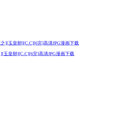
皇朝][C.C][6完]高清JPG漫画下载