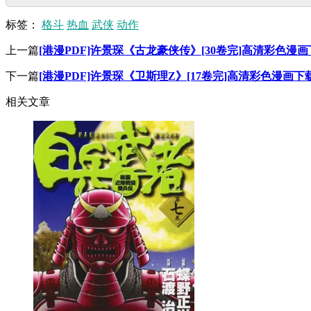
标签：
格斗
热血
武侠
动作
上一篇
[港漫PDF]许景琛《古龙豪侠传》[30卷完]高清彩色漫
下一篇
[港漫PDF]许景琛《卫斯理Z》[17卷完]高清彩色漫画下
相关文章