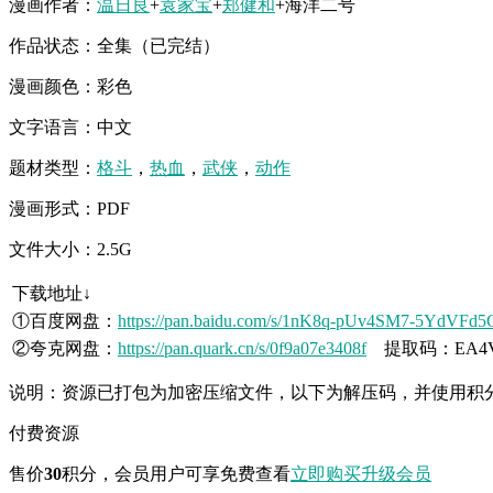
漫画作者：
温日良
+
袁家宝
+
郑健和
+海洋二号
作品状态：全集（已完结）
漫画颜色：彩色
文字语言：中文
题材类型：
格斗
，
热血
，
武侠
，
动作
漫画形式：PDF
文件大小：2.5G
下载地址↓
①百度网盘：
https://pan.baidu.com/s/1nK8q-pUv4SM7-5YdVFd
②夸克网盘：
https://pan.quark.cn/s/0f9a07e3408f
提取码：EA4
说明：资源已打包为加密压缩文件，以下为解压码，并使用积
付费资源
售价
30
积分
，会员用户可享免费查看
立即购买
升级会员