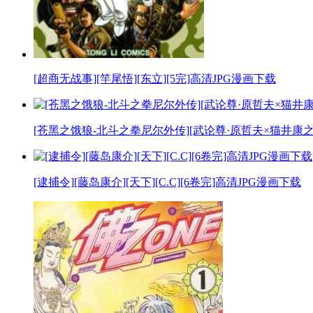
[超商无战事][竿尾悟][东立][5完]高清JPG漫画下载
[苍黑之饿狼-北斗之拳尼尔外传][武论尊·原哲夫×猫井康之][玉
[逮捕令][藤岛康介][天下][C.C][6卷完]高清JPG漫画下载