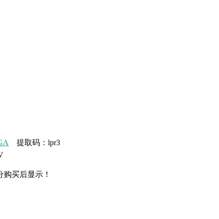
5GA
提取码：lpr3
V
分购买后显示！