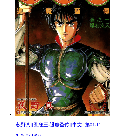
[荻野真][孔雀王-退魔圣传][中文][第01-11
2026-08-08
0