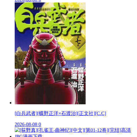
[白兵武者][蝶野正洋×石渡治][正文社][C.C]
2026-08-08
0