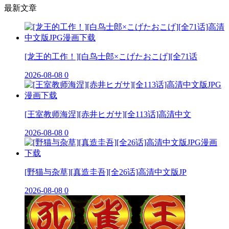
最新文章
[龙王的工作！][白鸟士郎×こげたおこげ][全71话
2026-08-08
0
[王室教师海涅][赤井ヒガサ][全113话]高清中文
2026-08-08
0
[野猫与杂草][真造圭吾][全26话]高清中文版JP
2026-08-08
0