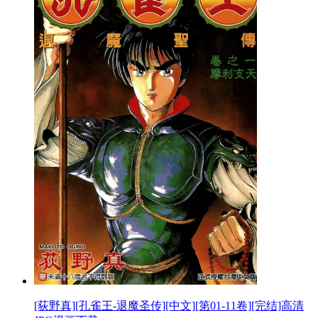
[荻野真][孔雀王-退魔圣传][中文][第01-11卷][完结]高清