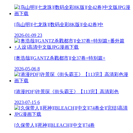
[鸟山明][七龙珠][数码全彩8K版][全42卷]中
2026-01-09
23
[奥浩哉][GANTZ杀戮都市][全37卷+特别篇+
2026-05-06
8
[港漫PDF]许景琛《街头霸王》【113完】高清彩色
2023-07-15
6
[久保带人][死神][BLEACH][中文][74卷