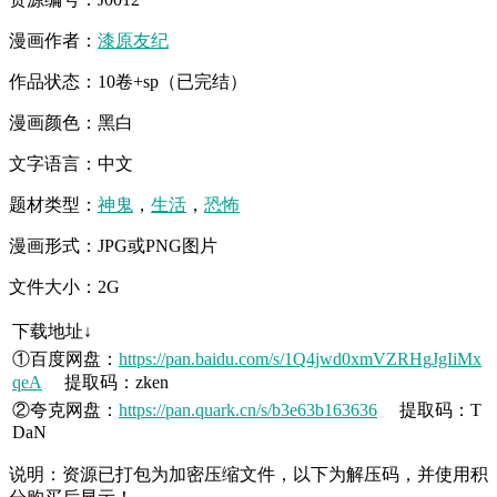
漫画作者：
漆原友纪
作品状态：10卷+sp（已完结）
漫画颜色：黑白
文字语言：中文
题材类型：
神鬼
，
生活
，
恐怖
漫画形式：JPG或PNG图片
文件大小：2G
下载地址↓
①百度网盘：
https://pan.baidu.com/s/1Q4jwd0xmVZRHgJgIiMx
qeA
提取码：zken
②夸克网盘：
https://pan.quark.cn/s/b3e63b163636
提取码：T
DaN
说明：资源已打包为加密压缩文件，以下为解压码，并使用积