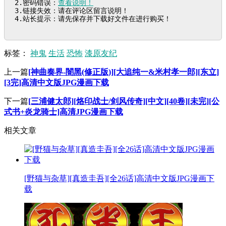
2.密码错误：
查看说明！
3.链接失效：请在评论区留言说明！

4.站长提示：请先保存并下载好文件在进行购买！
标签：
神鬼
生活
恐怖
漆原友纪
上一篇
[神曲奏界-闇黑(修正版)][大追纯一&米村孝一郎][东立]
[3完]高清中文版JPG漫画下载
下一篇
[三浦健太郎][烙印战士/剑风传奇][中文][40卷][未完][公
式书+炎龙骑士]高清JPG漫画下载
相关文章
[野猫与杂草][真造圭吾][全26话]高清中文版JPG漫画下
载