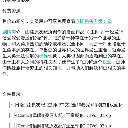
分购买后显示！
付费资源
售价
25
积分
，会员用户可享免费查看
立即购买
升级会员
剧情
简介：由漆原友纪所创作的漫画作品《 虫师 》一经发行
便受深受漫迷们的好评。“虫”是一种存在于另一个世界的生
物，和人类所熟知的动物或植物完全不同，而是一种更接近于
生命本源的存在。每当虫的世界和人的世界发生重合，就会发
生人类无法理解的
灵异
现象，人类也因此而逐渐到虫的存在。
由于虫和人之间的特殊关系，便产生了“虫师”这个
职业
，虫师
们四处旅行研究虫的相关知识，并帮助人们解决和虫相关的事
件。
文件目录：
│ ├<[日漫][漆原友纪][虫师][中文][全10卷完+特别篇][双面]>
│ │ ├[Comic][蟲師][漆原友紀][玉皇朝][C.C]Vol_01.zip
│ │ ├[Comic][蟲師][漆原友紀][玉皇朝][C.C]Vol_02.zip