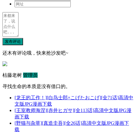
发布评论
还木有评论哦，快来抢沙发吧~
枯藤老树
管理员
寻找生命的本质是没有借口的。
[龙王的工作！][白鸟士郎×こげたおこげ][全71话]高清中
文版JPG漫画下载
[王室教师海涅][赤井ヒガサ][全113话]高清中文版JPG漫
画下载
[野猫与杂草][真造圭吾][全26话]高清中文版JPG漫画下
载