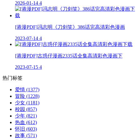
2026-01-14
4
[港漫PDF]冯志明《刀剑笑》386话完高清彩色漫画
2023-07-14
4
[港漫PDF]古惑仔漫画2335话全集高清彩色漫画下
2023-07-15
4
热门标签
爱情
(1377)
冒险
(1228)
少女
(1181)
校园
(857)
少年
(821)
热血
(612)
怀旧
(603)
故事
(571)