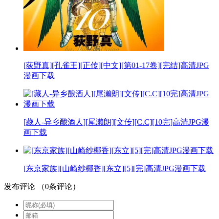
[荻野真][孔雀王][正传][中文][第01-17卷][完结]高清JPG
漫画下载
[藏人-异乡酿酒人][尾濑朗][文传][C.C][10完]高清JPG漫
画下载
[东京家族][山崎纱椰香][东立][5][完]高清JPG漫画下载
发布评论
（
0
条评论）